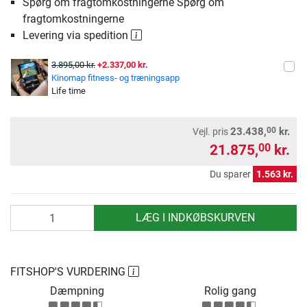
Spørg om fragtomkostningerne Spørg om
fragtomkostningerne
Levering via spedition
3.895,00 kr.
+2.337,00 kr.
Kinomap fitness- og træningsapp
Life time
00
23.438,
kr.
Vejl. pris
21.875,
kr.
00
Du sparer
1.563 kr.
antal
LÆG I INDKØBSKURVEN
FITSHOP'S VURDERING
Dæmpning
Rolig gang