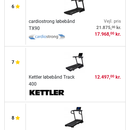
6
cardiostrong løbebånd
Vejl. pris
00
21.875,
kr.
TX90
17.968,
kr.
00
7
Kettler løbebånd Track
12.497,
kr.
00
400
8