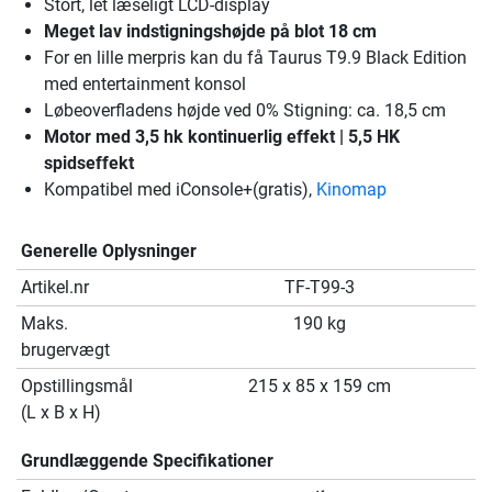
Stort, let læseligt LCD-display
Meget lav indstigningshøjde på blot 18 cm
For en lille merpris kan du få Taurus T9.9 Black Edition
med entertainment konsol
Løbeoverfladens højde ved 0% Stigning: ca. 18,5 cm
Motor med 3,5 hk kontinuerlig effekt | 5,5 HK
spidseffekt
Kompatibel med iConsole+(gratis),
Kinomap
Generelle Oplysninger
Artikel.nr
TF-T99-3
Maks.
190 kg
brugervægt
Opstillingsmål
215 x 85 x 159 cm
(L x B x H)
Grundlæggende Specifikationer