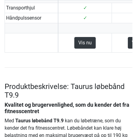
Transporthjul
✓
Håndpulssensor
✓
Vis nu
Vi
Produktbeskrivelse: Taurus løbebånd
T9.9
Kvalitet og brugervenlighed, som du kender det fra
fitnesscentret
Med
Taurus løbebånd T9.9
kan du løbetræne, som du
kender det fra fitnesscentret. Løbebåndet kan klare høj
belastning med en maksimal brugervægt på op til 190 kg