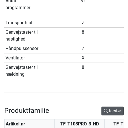
Antal
32
programmer
Transporthjul
✓
Genvejstaster til
8
hastighed
Håndpulssensor
✓
Ventilator
✗
Genvejstaster til
8
hældning
Produktfamilie
forstør
Artikel.nr
TF-T103PRO-3-HD
TF-T1