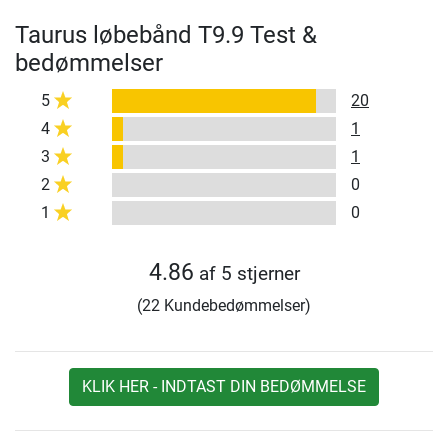
Taurus løbebånd T9.9 Test &
bedømmelser
5
20
4
1
3
1
2
0
1
0
4.86
af 5 stjerner
(22 Kundebedømmelser)
KLIK HER - INDTAST DIN BEDØMMELSE