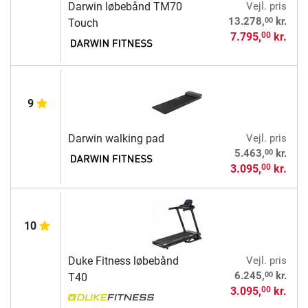
Darwin løbebånd TM70
Vejl. pris
00
13.278,
kr.
Touch
7.795,
kr.
00
9
Darwin walking pad
Vejl. pris
00
5.463,
kr.
3.095,
kr.
00
10
Duke Fitness løbebånd
Vejl. pris
00
6.245,
kr.
T40
3.095,
kr.
00