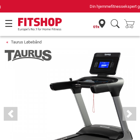
Din hjemmefitnessekspert gennem 42 år
69x
Taurus Løbebånd
Previous
Next