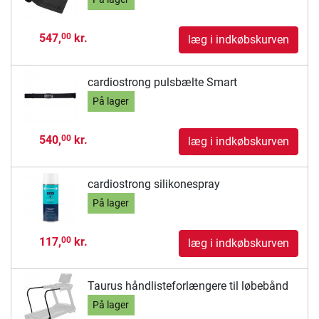
547,
kr.
00
læg i indkøbskurven
cardiostrong pulsbælte Smart
På lager
540,
kr.
00
læg i indkøbskurven
cardiostrong silikonespray
På lager
117,
kr.
00
læg i indkøbskurven
Taurus håndlisteforlængere til løbebånd
På lager