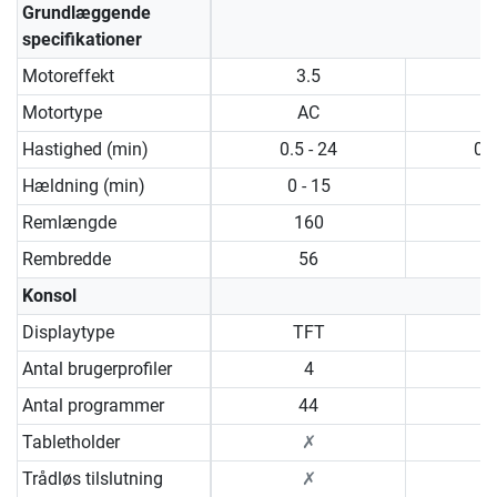
Grundlæggende
specifikationer
Motoreffekt
3.5
Motortype
AC
Hastighed (min)
0.5 - 24
0.5
Hældning (min)
0 - 15
0 
Remlængde
160
Rembredde
56
Konsol
Displaytype
TFT
Antal brugerprofiler
4
Antal programmer
44
Tabletholder
✗
Trådløs tilslutning
✗