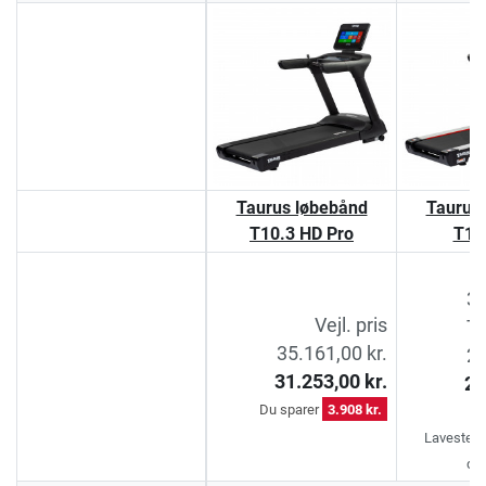
Taurus løbebånd
Taurus
T10.3 HD Pro
T10
31
Vejl. pris
Ti
35.161,00 kr.
29
31.253,00 kr.
25
Du sparer
3.908 kr.
D
Laveste pr
dag