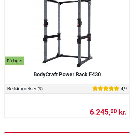
På lager
BodyCraft Power Rack F430
Bedømmelser
4,9
(9)
6.245,
kr.
00