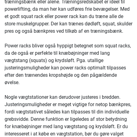
træningsbænk eller alene. Træningsredskabet er ideel til
powerlifting, da man her kan udføres frie bevægelser. Med
et godt squat rack eller power rack kan du træne alle de
store muskelgrupper. Der kan trænes dødløft, squat, skulder
pres og også bænkpres ved tilkøb af en træningsbænk.
Power racks bliver også hyppigt betegnet som squat racks,
da de også er perfekte til knæbøjninger med lang
vægtstang (squats) og krydsløft. Pga. utallige
justeringsmuligheder kan power racks optimalt tilpasses
efter den trænendes kropshøjde og den pågældende
øvelse.
Nogle vægtstationer kan derudover justeres i bredden.
Justeringsmuligheder er meget vigtige for netop bænkpres,
fordi vægtstativet således kan tilpasses til din individuelle
grebsvidde. Denne funktion er ligeledes af stor betydning
for knæbøjninger med lang vægtstang og krydsløft. Er du
interesseret i at købe en vægtstation, bør du gøre valget