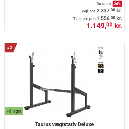
Du sparer
26%
00
2.337,
kr.
Vejl. pris
00
1.556,
kr.
Tidligere pris
1.149,
kr.
00
#3
På lager
Taurus vægtstativ Deluxe