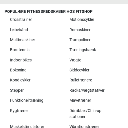
POPULÆRE FITNESSREDSKABER HOS FITSHOP
Crosstrainer
Motionscykler
Løbebånd
Romaskiner
Multimaskiner
Trampoliner
Bordtennis
Træningsbænk
Indoor bikes
Vægte
Boksning
Siddecykler
Kondicykler
Rulletrænere
Stepper
Racks/vægtstativer
Funktionel træning
Mavetræner
Rygtræner
Dørribber/Chin-up
stationer
Muskelstimulatorer
Vibrationstræner