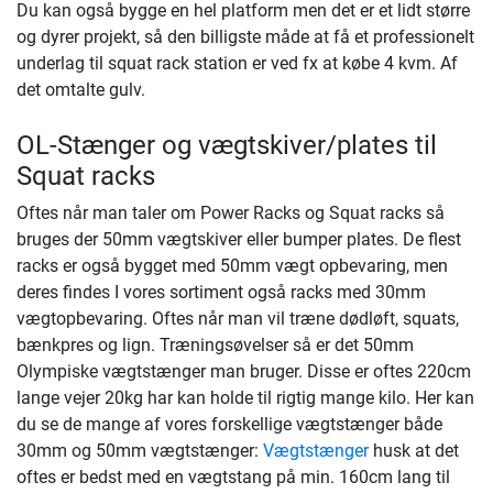
Du kan også bygge en hel platform men det er et lidt større
og dyrer projekt, så den billigste måde at få et professionelt
underlag til squat rack station er ved fx at købe 4 kvm. Af
det omtalte gulv.
OL-Stænger og vægtskiver/plates til
Squat racks
Oftes når man taler om Power Racks og Squat racks så
bruges der 50mm vægtskiver eller bumper plates. De flest
racks er også bygget med 50mm vægt opbevaring, men
deres findes I vores sortiment også racks med 30mm
vægtopbevaring. Oftes når man vil træne dødløft, squats,
bænkpres og lign. Træningsøvelser så er det 50mm
Olympiske vægtstænger man bruger. Disse er oftes 220cm
lange vejer 20kg har kan holde til rigtig mange kilo. Her kan
du se de mange af vores forskellige vægtstænger både
30mm og 50mm vægtstænger:
Vægtstænger
husk at det
oftes er bedst med en vægtstang på min. 160cm lang til