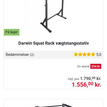
På lager
Darwin Squat Rack vægtstangsstativ
Bedømmelser
5,0
(2)
Du sparer
234 kr.
00
1.790,
kr.
Vejl. pris
1.556,
kr.
00