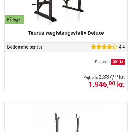
På lager
Taurus vægtstangsstativ Deluxe
Bedømmelser
4,4
(5)
Du sparer
391 kr.
00
2.337,
kr.
Vejl. pris
1.946,
kr.
00