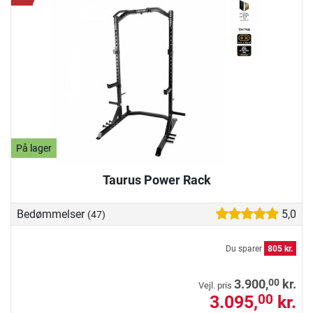
På lager
Taurus Power Rack
Bedømmelser
5,0
(47)
Du sparer
805 kr.
00
3.900,
kr.
Vejl. pris
3.095,
kr.
00