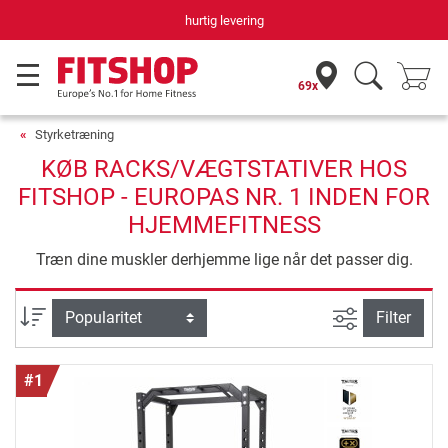
Din hjemmefitnessekspert gennem 42 år
69x
Styrketræning
KØB RACKS/VÆGTSTATIVER HOS
FITSHOP - EUROPAS NR. 1 INDEN FOR
HJEMMEFITNESS
Træn dine muskler derhjemme lige når det passer dig.
Avanceret s
sortering
Filter
#1