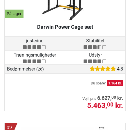
På lager
Darwin Power Cage sæt
justering
Stabilitet
Træningsmuligheder
Udstyr
Bedømmelser
4,8
(26)
Du sparer
1.164 kr.
00
6.627,
kr.
Vejl. pris
5.463,
kr.
00
#7