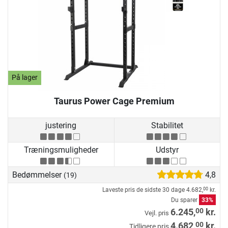
På lager
Taurus Power Cage Premium
justering
Stabilitet
Træningsmuligheder
Udstyr
Bedømmelser
4,8
(19)
Laveste pris de sidste 30 dage
4.682,
kr.
00
Du sparer
33%
00
6.245,
kr.
Vejl. pris
00
4.682,
kr.
Tidligere pris