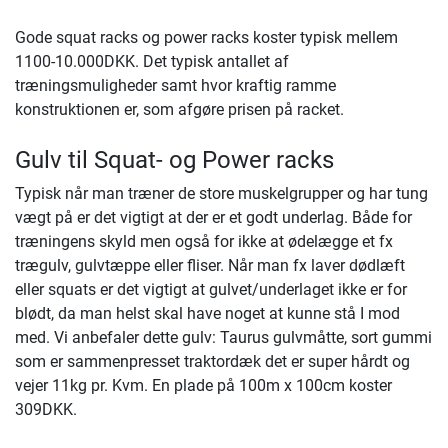
Gode squat racks og power racks koster typisk mellem
1100-10.000DKK. Det typisk antallet af
træningsmuligheder samt hvor kraftig ramme
konstruktionen er, som afgøre prisen på racket.
Gulv til Squat- og Power racks
Typisk når man træner de store muskelgrupper og har tung
vægt på er det vigtigt at der er et godt underlag. Både for
træningens skyld men også for ikke at ødelægge et fx
trægulv, gulvtæppe eller fliser. Når man fx laver dødlæft
eller squats er det vigtigt at gulvet/underlaget ikke er for
blødt, da man helst skal have noget at kunne stå I mod
med. Vi anbefaler dette gulv: Taurus gulvmåtte, sort gummi
som er sammenpresset traktordæk det er super hårdt og
vejer 11kg pr. Kvm. En plade på 100m x 100cm koster
309DKK.