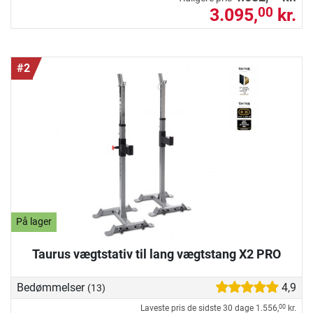
3.095,
kr.
00
#2
På lager
Taurus vægtstativ til lang vægtstang X2 PRO
Bedømmelser
4,9
(13)
Laveste pris de sidste 30 dage
1.556,
kr.
00