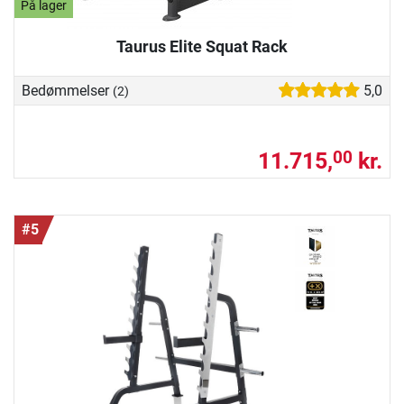
På lager
Taurus Elite Squat Rack
Bedømmelser
5,0
(2)
11.715,
kr.
00
#5