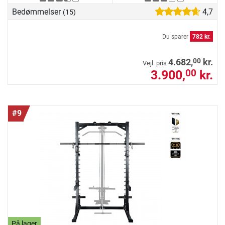
Bedømmelser
4,7
(15)
Du sparer
782 kr.
00
4.682,
kr.
Vejl. pris
3.900,
kr.
00
#9
På lager