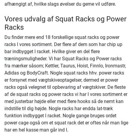
afhængigt af, hvilke slags øvelser du gerne vil udføre.
Vores udvalg af Squat Racks og Power
Racks
Du finder mere end 18 forskellige squat racks og power
racks I vores sortiment. Der flere af dem som har chip up
bar indbygget I racket. Hvilke giver en del flere
træningsmuligheder. Vi har Squat Racks og Power racks
fra mærker såsom; Kettler, Taurus, Hoist, Finnlo, Ironmastr,
Adidas og BodyCraft. Nogle squat racks hhv. power racks
er forsynet med vægtskiveoptagelser, dermed er power
racks også velegnet til opbevaring af vægtskiver. De fleste
af de squat racks og power racks vi har I vores sortiment er
med justerbar højde eller med flere hooks så de nemt kan
indstille til dig højde. Nogle racks har endda lat-træk
funktion indbygget I racket. Nogle gange bruges ordet
power cage også om et squat rack det er oftes når man lige
har en hel kasse man går ind I.