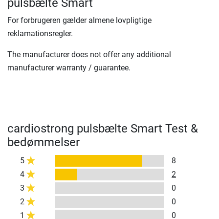
pulsbælte Smart
For forbrugeren gælder almene lovpligtige
reklamationsregler.
The manufacturer does not offer any additional
manufacturer warranty / guarantee.
cardiostrong pulsbælte Smart Test &
bedømmelser
5
8
4
2
3
0
2
0
1
0