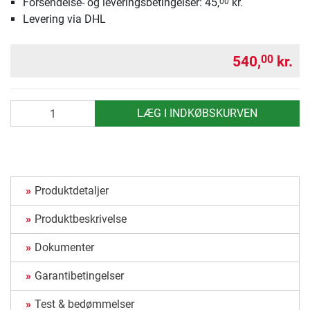
Forsendelse- og leveringsbetingelser: 45,
kr.
00
Levering via DHL
540,
kr.
00
antal
LÆG I INDKØBSKURVEN
Produktdetaljer
Produktbeskrivelse
Dokumenter
Garantibetingelser
Test & bedømmelser