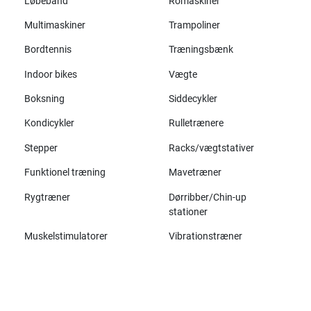
Løbebånd
Romaskiner
Multimaskiner
Trampoliner
Bordtennis
Træningsbænk
Indoor bikes
Vægte
Boksning
Siddecykler
Kondicykler
Rulletrænere
Stepper
Racks/vægtstativer
Funktionel træning
Mavetræner
Rygtræner
Dørribber/Chin-up
stationer
Muskelstimulatorer
Vibrationstræner
Alle mærker