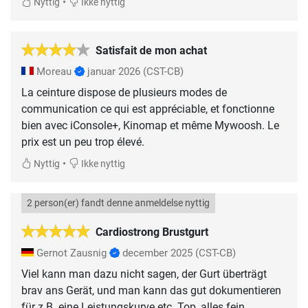
•
Nyttig
Ikke nyttig
Satisfait de mon achat
Moreau
januar 2026
(CST-CB)
La ceinture dispose de plusieurs modes de
communication ce qui est appréciable, et fonctionne
bien avec iConsole+, Kinomap et même Mywoosh. Le
prix est un peu trop élevé.
•
Nyttig
Ikke nyttig
2 person(er) fandt denne anmeldelse nyttig
Cardiostrong Brustgurt
Gernot Zausnig
december 2025
(CST-CB)
Viel kann man dazu nicht sagen, der Gurt überträgt
brav ans Gerät, und man kann das gut dokumentieren
für z.B. eine Leistungskurve etc. Top, alles fein.