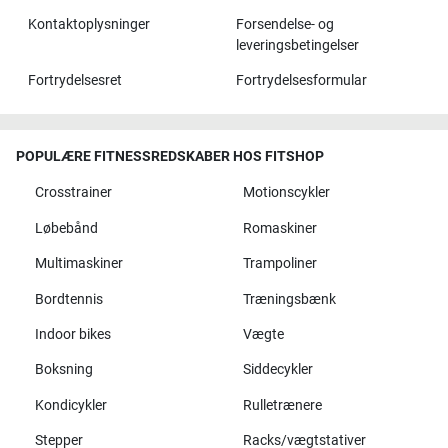
Kontaktoplysninger
Forsendelse- og
leveringsbetingelser
Fortrydelsesret
Fortrydelsesformular
POPULÆRE FITNESSREDSKABER HOS FITSHOP
Crosstrainer
Motionscykler
Løbebånd
Romaskiner
Multimaskiner
Trampoliner
Bordtennis
Træningsbænk
Indoor bikes
Vægte
Boksning
Siddecykler
Kondicykler
Rulletrænere
Stepper
Racks/vægtstativer