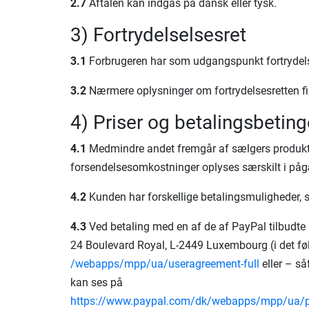
2.7
Aftalen kan indgås på dansk eller tysk.
3) Fortrydelselsesret
3.1
Forbrugeren har som udgangspunkt fortrydels
3.2
Nærmere oplysninger om fortrydelsesretten fi
4) Priser og betalingsbeting
4.1
Medmindre andet fremgår af sælgers produktbes
forsendelsesomkostninger oplyses særskilt i på
4.2
Kunden har forskellige betalingsmuligheder, 
4.3
Ved betaling med en af de af PayPal tilbudte b
24 Boulevard Royal, L-2449 Luxembourg (i det fø
/webapps
/mpp
/ua
/useragreement-full
eller – så
kan ses på
https://www.paypal.com
/dk
/webapps
/mpp
/ua
/