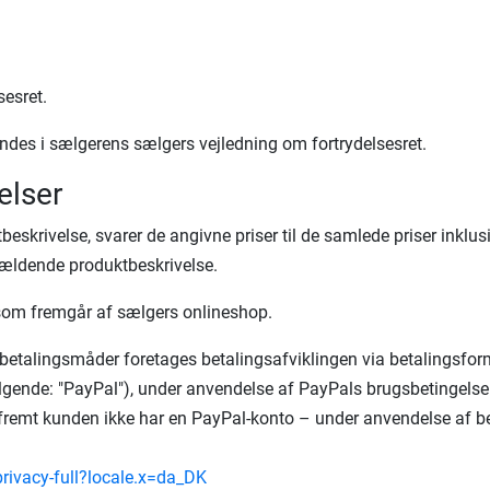
esret.
ndes i sælgerens sælgers vejledning om fortrydelsesret.
elser
krivelse, svarer de angivne priser til de samlede priser inklusi
gældende produktbeskrivelse.
som fremgår af sælgers onlineshop.
etalingsmåder foretages betalingsafviklingen via betalingsformidl
lgende: "PayPal"), under anvendelse af PayPals brugsbetingelse
fremt kunden ikke har en PayPal-konto – under anvendelse af be
privacy-full
?locale.x=da_DK