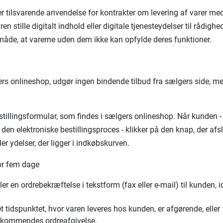
r tilsvarende anvendelse for kontrakter om levering af varer med 
 stille digitalt indhold eller digitale tjenesteydelser til rådighed 
åde, at varerne uden dem ikke kan opfylde deres funktioner.
s onlineshop, udgør ingen bindende tilbud fra sælgers side, men
illingsformular, som findes i sælgers onlineshop. Når kunden - e
 den elektroniske bestillingsproces - klikker på den knap, der a
ler ydelser, der ligger i indkøbskurven.
or fem dage
ler en ordrebekræftelse i tekstform (fax eller e-mail) til kunden,
det tidspunktet, hvor varen leveres hos kunden, er afgørende, eller
vedkommendes ordreafgivelse.