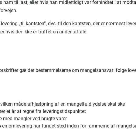
ham til last, eller hvis han midlertidigt var forhindret i at mo
forvejen.
 levering „til kantsten”, dvs. til den kantsten, der er nærmest le
r hvis der ikke er truffet en anden aftale.
skrifter gælder bestemmelserne om mangelsansvar ifølge loven
på hvilken måde afhjælpning af en mangelfuld ydelse skal ske
er et år at regne fra leveringstidspunktet
lse med mangler ved brugte varer
vis en omlevering har fundet sted inden for rammerne af mangels