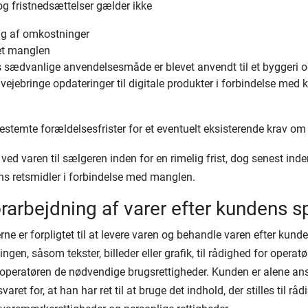
g fristnedsættelser gælder ikke
ng af omkostninger
iet manglen
s sædvanlige anvendelsesmåde er blevet anvendt til et byggeri 
tilvejebringe opdateringer til digitale produkter i forbindelse me
estemte forældelsesfrister for et eventuelt eksisterende krav om 
ved varen til sælgeren inden for en rimelig frist, dog senest ind
ns retsmidler i forbindelse med manglen.
orarbejdning af varer efter kundens s
ne er forpligtet til at levere varen og behandle varen efter kunde
en, såsom tekster, billeder eller grafik, til rådighed for operatøre
r operatøren de nødvendige brugsrettigheder. Kunden er alene ansv
et for, at han har ret til at bruge det indhold, der stilles til rå