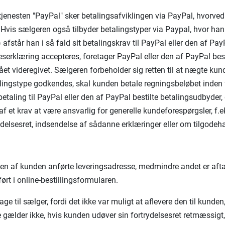
stjenesten "PayPal" sker betalingsafviklingen via PayPal, hvorved
. Hvis sælgeren også tilbyder betalingstyper via Paypal, hvor han
 afstår han i så fald sit betalingskrav til PayPal eller den af P
serklæring accepteres, foretager PayPal eller den af PayPal bes
t videregivet. Sælgeren forbeholder sig retten til at nægte kund
alingstype godkendes, skal kunden betale regningsbeløbet inden for
 betaling til PayPal eller den af PayPal bestilte betalingsudbyder,
af et krav at være ansvarlig for generelle kundeforespørgsler, f.e
rydelsesret, indsendelse af sådanne erklæringer eller om tilgodeh
en af kunden anførte leveringsadresse, medmindre andet er aftalt
ørt i online-bestillingsformularen.
e til sælger, fordi det ikke var muligt at aflevere den til kunde
gælder ikke, hvis kunden udøver sin fortrydelsesret retmæssigt,