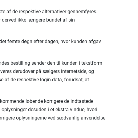
ste af de respektive alternativer gennemføres.
r derved ikke længere bundet af sin
f det femte døgn efter dagen, hvor kunden afgav
des bestilling sender den til kunden i tekstform
iveres derudover på sælgers internetside, og
af de respektive login-data, forudsat, at
edkommende løbende korrigere de indtastede
oplysninger desuden i et ekstra vindue, hvori
orrigere oplysningerne ved sædvanlig anvendelse