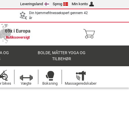
Leveringsland
Sprog
Min konto
Din hjemmefitnessekspert gennem 42
år
69x i Europa
Butiksoversigt
A OG
BOLDE, MÅTTER YOGA OG
S
TILBEHØR
r bikes
Vægte
Boksning
Massageredskaber