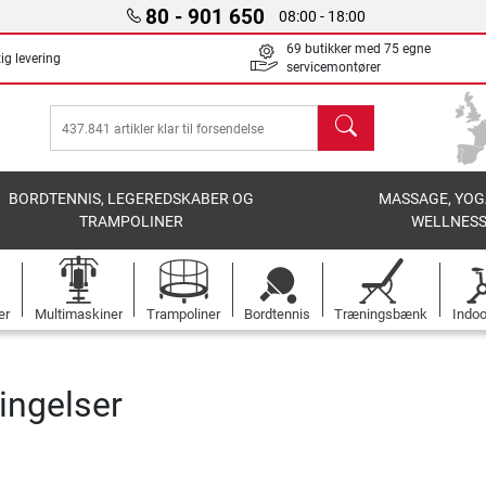
80 - 901 650
08:00 - 18:00
69 butikker med 75 egne
ig levering
servicemontører
søg
BORDTENNIS, LEGEREDSKABER OG
MASSAGE, YOG
TRAMPOLINER
WELLNES
er
Multimaskiner
Trampoliner
Bordtennis
Træningsbænk
Indoo
ingelser