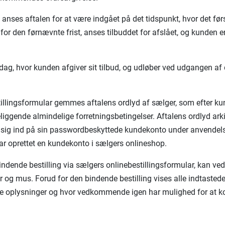
 anses aftalen for at være indgået på det tidspunkt, hvor det før
for den førnævnte frist, anses tilbuddet for afslået, og kunden e
n dag, hvor kunden afgiver sit tilbud, og udløber ved udgangen a
tillingsformular gemmes aftalens ordlyd af sælger, som efter kun
eliggende almindelige forretningsbetingelser. Aftalens ordlyd ark
e sig ind på sin passwordbeskyttede kundekonto under anvendelse 
ar oprettet en kundekonto i sælgers onlineshop.
ndende bestilling via sælgers onlinebestillingsformular, kan v
og mus. Forud for den bindende bestilling vises alle indtastede 
de oplysninger og hvor vedkommende igen har mulighed for at k