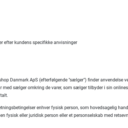
er efter kundens specifikke anvisninger
shop Danmark ApS (efterfølgende "sælger") finder anvendelse ved 
r med sælger omkring de varer, som sælger tilbyder i sin onlines
alt.
retningsbetingelser enhver fysisk person, som hovedsagelig handl
 en fysisk eller juridisk person eller et personselskab med retsev