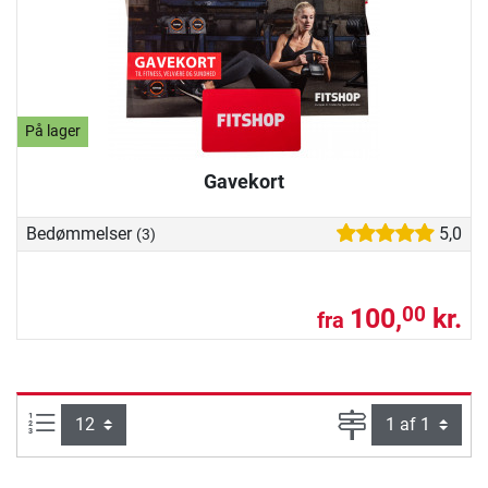
På lager
Gavekort
Bedømmelser
5,0
(3)
100,
kr.
00
fra
Artikel pr. side:
Side