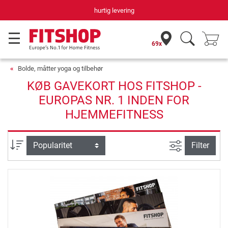
hurtig levering
69x
Bolde, måtter yoga og tilbehør
KØB GAVEKORT HOS FITSHOP -
EUROPAS NR. 1 INDEN FOR
HJEMMEFITNESS
Avanceret s
sortering
Filter