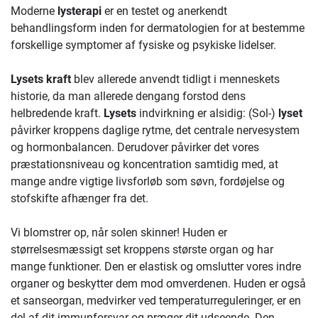
Moderne
lysterapi
er en testet og anerkendt
behandlingsform inden for dermatologien for at bestemme
forskellige symptomer af fysiske og psykiske lidelser.
Lysets kraft
blev allerede anvendt tidligt i menneskets
historie, da man allerede dengang forstod dens
helbredende kraft.
Lysets
indvirkning er alsidig: (Sol-)
lyset
påvirker kroppens daglige rytme, det centrale nervesystem
og hormonbalancen. Derudover påvirker det vores
præstationsniveau og koncentration samtidig med, at
mange andre vigtige livsforløb som søvn, fordøjelse og
stofskifte afhænger fra det.
Vi blomstrer op, når solen skinner! Huden er
størrelsesmæssigt set kroppens største organ og har
mange funktioner. Den er elastisk og omslutter vores indre
organer og beskytter dem mod omverdenen. Huden er også
et sanseorgan, medvirker ved temperaturreguleringer, er en
del af dit immunforsvar og præger dit udseende. Den