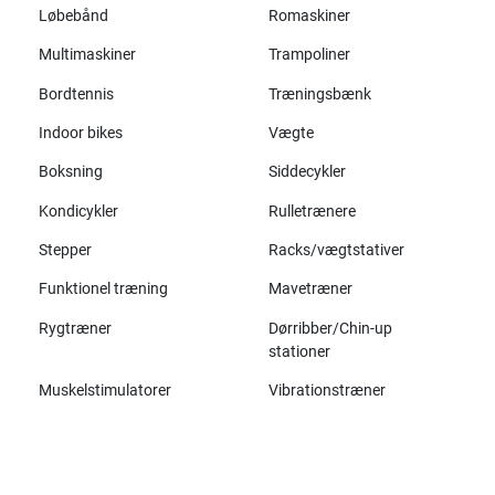
Løbebånd
Romaskiner
Multimaskiner
Trampoliner
Bordtennis
Træningsbænk
Indoor bikes
Vægte
Boksning
Siddecykler
Kondicykler
Rulletrænere
Stepper
Racks/vægtstativer
Funktionel træning
Mavetræner
Rygtræner
Dørribber/Chin-up
stationer
Muskelstimulatorer
Vibrationstræner
Alle mærker