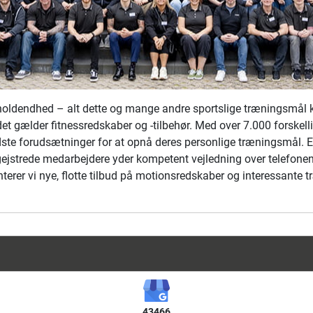
 udholdendhed – alt dette og mange andre sportslige trænings
t gælder fitnessredskaber og -tilbehør. Med over 7.000 forskelli
te forudsætninger for at opnå deres personlige træningsmål. Er du
jstrede medarbejdere yder kompetent vejledning over telefonen, 
terer vi nye, flotte tilbud på motionsredskaber og interessante
43466