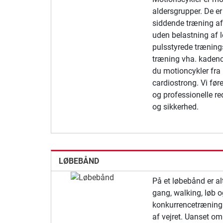
aldersgrupper. De er
siddende træning af
uden belastning af 
pulsstyrede trænings
træning vha. kadenc
du motioncykler fra b
cardiostrong. Vi fø
og professionelle re
og sikkerhed.
LØBEBÅND
På et løbebånd er alt
gang, walking, løb o
konkurrencetræning
af vejret. Uanset om 