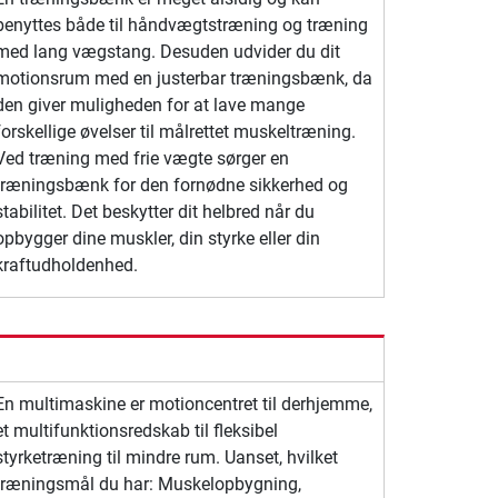
benyttes både til håndvægtstræning og træning
med lang vægstang. Desuden udvider du dit
motionsrum med en justerbar træningsbænk, da
den giver muligheden for at lave mange
forskellige øvelser til målrettet muskeltræning.
Ved træning med frie vægte sørger en
træningsbænk for den fornødne sikkerhed og
stabilitet. Det beskytter dit helbred når du
opbygger dine muskler, din styrke eller din
kraftudholdenhed.
En multimaskine er motioncentret til derhjemme,
et multifunktionsredskab til fleksibel
styrketræning til mindre rum. Uanset, hvilket
træningsmål du har: Muskelopbygning,