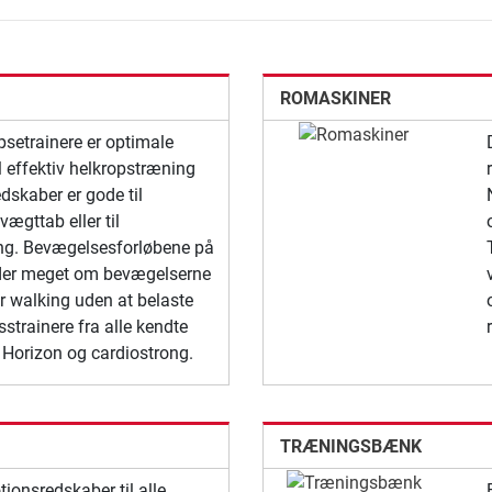
ROMASKINER
ipsetrainere er optimale
l effektiv helkropstræning
dskaber er gode til
vægttab eller til
g. Bevægelsesforløbene på
nder meget om bevægelserne
r walking uden at belaste
sstrainere fra alle kendte
 Horizon og cardiostrong.
TRÆNINGSBÆNK
ionsredskaber til alle