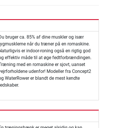
Du bruger ca. 85% af dine muskler og især
rygmusklerne når du træner på en romaskine.
Naturligvis er indoor-roning også en rigtig god
og effektiv måde til at øge fedtforbrændingen.
Træning med en romaskine er sjovt, uanset
vejrforholdene udenfor! Modeller fra Concept2
og WaterRower er blandt de mest kendte
redskaber.
En træningsbænk er meget alsidig og kan