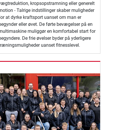
vægtreduktion, kropsopstramning eller generelt
motion - Talrige indstillinger skaber muligheder
for at dyrke kraftsport uanset om man er
begynder eller øvet. De førte bevægelser på en
multimaskine muliggør en komfortabel start for
begyndere. De frie øvelser byder på yderligere
træningsmuligheder uanset fitnesslevel.