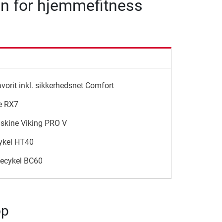
en for hjemmefitness
vorit inkl. sikkerhedsnet Comfort
e RX7
skine Viking PRO V
ykel HT40
decykel BC60
op