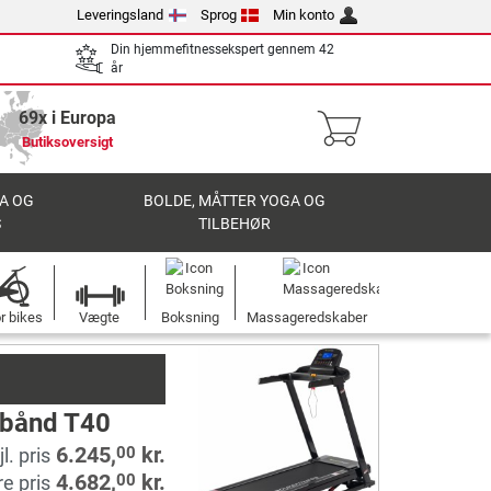
Leveringsland
Sprog
Min konto
Din hjemmefitnessekspert gennem 42
år
69x i Europa
Butiksoversigt
A OG
BOLDE, MÅTTER YOGA OG
S
TILBEHØR
r bikes
Vægte
Boksning
Massageredskaber
ebånd T40
6.245,
kr.
00
l. pris
4.682,
kr.
00
re pris