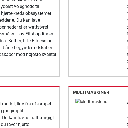
 yderst velegnede til
 hjerte-kredsløbssystemet
leddene. Du kan lave
enheder eller wattstyret
emåler. Hos Fitshop finder
la. Kettler, Life Fitness og
rer både begynderredskaber
dskaber med højeste kvalitet
MULTIMASKINER
 muligt, lige fra afslappet
g jogging til
. Du kan træne uafhængigt
du laver hjerte-