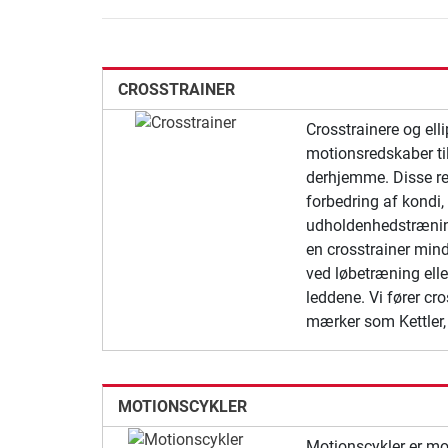
CROSSTRAINER
Crosstrainere og ell
motionsredskaber ti
derhjemme. Disse re
forbedring af kondi, 
udholdenhedstrænin
en crosstrainer mi
ved løbetræning elle
leddene. Vi fører cro
mærker som Kettler,
MOTIONSCYKLER
Motionscykler er mot