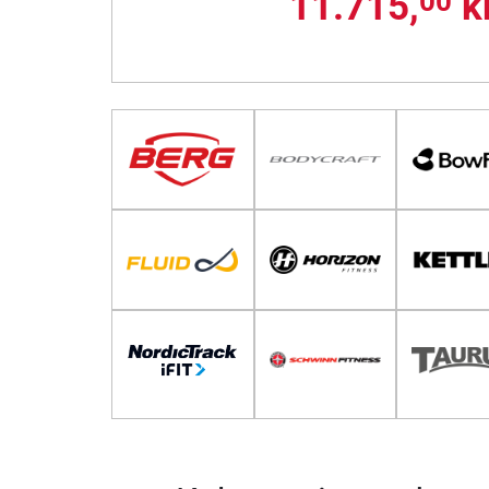
11.715,
kr
00