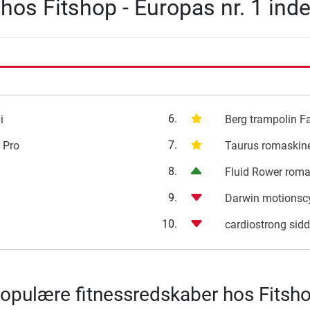
hos Fitshop - Europas nr. 1 ind
6.
i
Berg trampolin Fa
7.
 Pro
Taurus romaskin
8.
Fluid Rower roma
9.
Darwin motionsc
10.
cardiostrong sid
opulære fitnessredskaber hos Fitsh