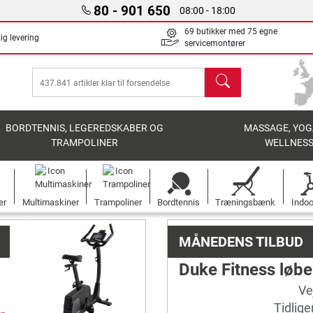
80 - 901 650
08:00 - 18:00
69 butikker med 75 egne
ig levering
servicemontører
søg
BORDTENNIS, LEGEREDSKABER OG
MASSAGE, YOG
TRAMPOLINER
WELLNES
er
Multimaskiner
Trampoliner
Bordtennis
Træningsbænk
Indoo
MÅNEDENS TILBUD
Duke Fitness løb
Vej
Tidlige