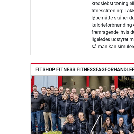
kredsløbstræning el
fitnesstræning: Takk
løbemåtte skåner du
kalorieforbrænding 
fremragende, hvis du
ligeledes udstyret 
så man kan simulere
FITSHOP FITNESS FITNESSFAGFORHANDLER 