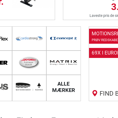
.
3
Laveste pris de s
MOTIONSR
PRØV REDSKABER
69X I EURO
ALLE
MÆRKER
FIND 