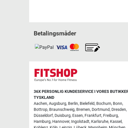
Betalingsmåder
36X PERSONLIG KUNDESERVICE I VORES BUTIKKER
TYSKLAND
Aachen
,
Augsburg
,
Berlin
,
Bielefeld
,
Bochum
,
Bonn
,
Bottrop
,
Braunschweig
,
Bremen
,
Dortmund
,
Dresden
,
Düsseldorf
,
Duisburg
,
Essen
,
Frankfurt
,
Freiburg
,
Hamburg
,
Hannover
,
Ingolstadt
,
Karlsruhe
,
Kassel
,
Koblenz
,
Köln
,
Leipzig
,
Lübeck
,
Mannheim
,
München
,