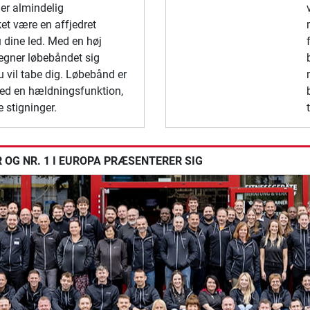
ler almindelig
et være en affjedret
 dine led. Med en høj
egner løbebåndet sig
 vil tabe dig. Løbebånd er
med en hældningsfunktion,
 stigninger.
OG NR. 1 I EUROPA PRÆSENTERER SIG