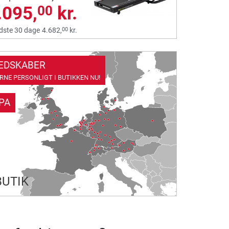
.095,
kr.
00
00
idste 30 dage
4.682,
kr.
EDSKABER
NE PERSONLIGT I BUTIKKEN NU!
PA
BUTIK