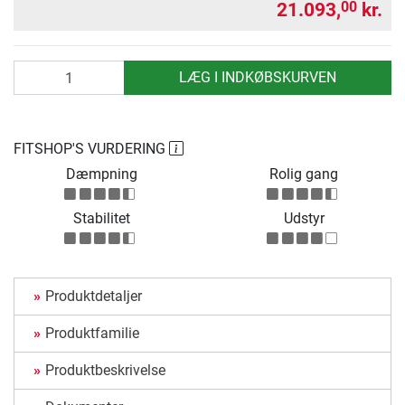
21.093,
kr.
00
antal
LÆG I INDKØBSKURVEN
FITSHOP'S VURDERING
Dæmpning
Rolig gang
Stabilitet
Udstyr
Produktdetaljer
Produktfamilie
Produktbeskrivelse