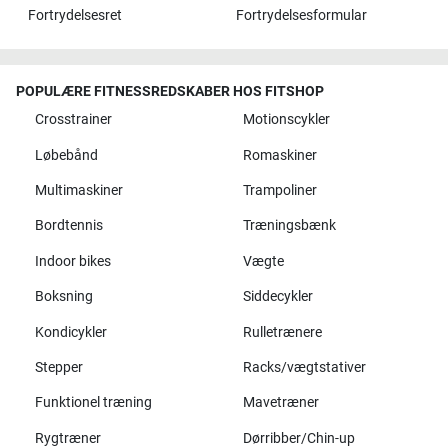
Fortrydelsesret
Fortrydelsesformular
POPULÆRE FITNESSREDSKABER HOS FITSHOP
Crosstrainer
Motionscykler
Løbebånd
Romaskiner
Multimaskiner
Trampoliner
Bordtennis
Træningsbænk
Indoor bikes
Vægte
Boksning
Siddecykler
Kondicykler
Rulletrænere
Stepper
Racks/vægtstativer
Funktionel træning
Mavetræner
Rygtræner
Dørribber/Chin-up