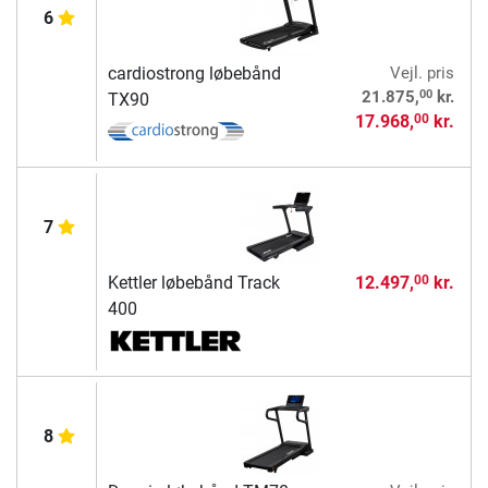
6
cardiostrong løbebånd
Vejl. pris
00
21.875,
kr.
TX90
17.968,
kr.
00
7
Kettler løbebånd Track
12.497,
kr.
00
400
8