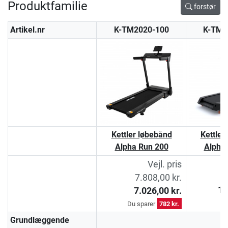
Produktfamilie
forstør
Artikel.nr
K-TM2020-100
K-TM1
Kettler løbebånd
Kettler
Alpha Run 200
Alpha
Vejl. pris
7.808,00 kr.
14
7.026,00 kr.
Du sparer
782 kr.
Grundlæggende