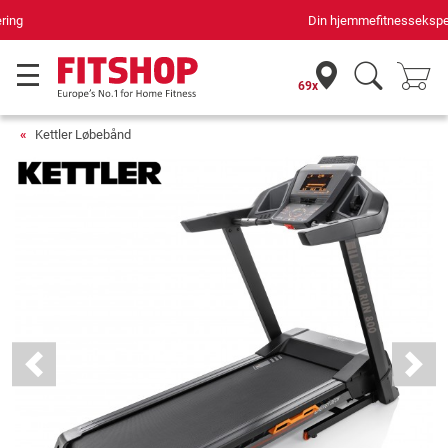
Din hjemmefitnessekspert gennem 42 år
69x
Kettler Løbebånd
Previous
Next