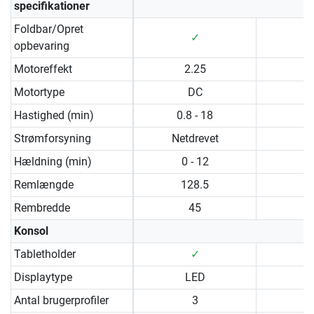
specifikationer
Foldbar/Opret
✓
opbevaring
Motoreffekt
2.25
Motortype
DC
Hastighed (min)
0.8 - 18
1 
Strømforsyning
Netdrevet
Hældning (min)
0 - 12
0 
Remlængde
128.5
Rembredde
45
Konsol
Tabletholder
✓
Displaytype
LED
Antal brugerprofiler
3