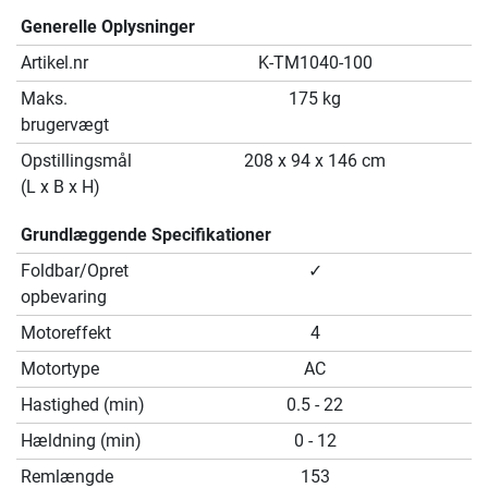
Generelle Oplysninger
Artikel.nr
K-TM1040-100
Maks.
175 kg
brugervægt
Opstillingsmål
208 x 94 x 146 cm
(L x B x H)
Grundlæggende Specifikationer
Foldbar/Opret
✓
opbevaring
Motoreffekt
4
Motortype
AC
Hastighed (min)
0.5 - 22
Hældning (min)
0 - 12
Remlængde
153