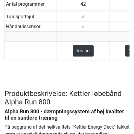
Antal programmer
42
Transporthjul
✓
Håndpulssensor
✓
Vis nu
Vi
Produktbeskrivelse: Kettler løbebånd
Alpha Run 800
Alpha Run 800 - dæmpningssystem af høj kvalitet
til en sundere træning
På baggrund af det højkvalitets "Kettler Energy Deck" takket