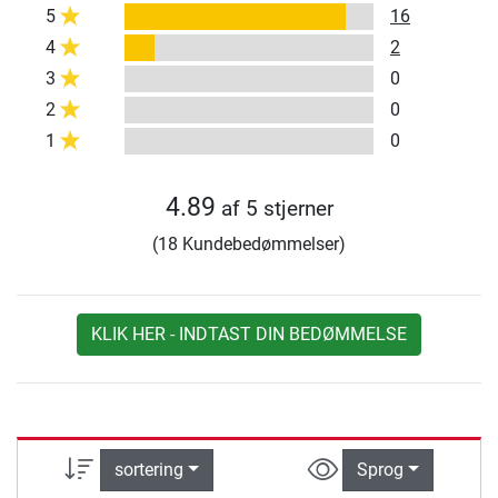
5
16
4
2
3
0
2
0
1
0
4.89
af 5 stjerner
(18 Kundebedømmelser)
KLIK HER - INDTAST DIN BEDØMMELSE
sortering
Sprog