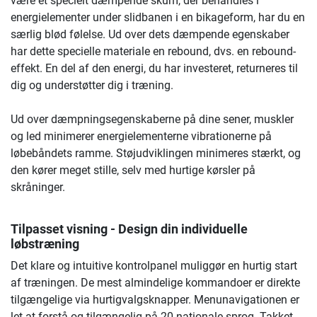
være et specielt dæmpende skum, der behandles i
energielementer under slidbanen i en bikageform, har du en
særlig blød følelse. Ud over dets dæmpende egenskaber
har dette specielle materiale en rebound, dvs. en rebound-
effekt. En del af den energi, du har investeret, returneres til
dig og understøtter dig i træning.
Ud over dæmpningsegenskaberne på dine sener, muskler
og led minimerer energielementerne vibrationerne på
løbebåndets ramme. Støjudviklingen minimeres stærkt, og
den kører meget stille, selv med hurtige kørsler på
skråninger.
Tilpasset visning - Design din individuelle
løbstræning
Det klare og intuitive kontrolpanel muliggør en hurtig start
af træningen. De mest almindelige kommandoer er direkte
tilgængelige via hurtigvalgsknapper. Menunavigationen er
let at forstå og tilgængelig på 20 nationale sprog. Takket