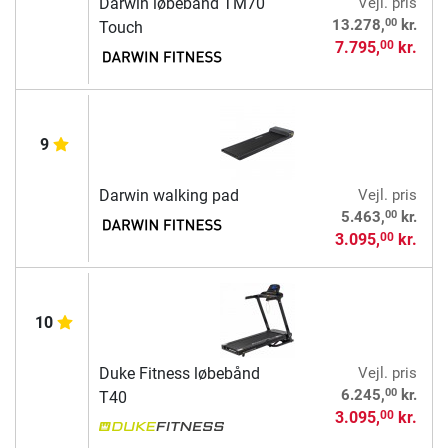
Darwin løbebånd TM70
Vejl. pris
00
13.278,
kr.
Touch
7.795,
kr.
00
9
Darwin walking pad
Vejl. pris
00
5.463,
kr.
3.095,
kr.
00
10
Duke Fitness løbebånd
Vejl. pris
00
6.245,
kr.
T40
3.095,
kr.
00