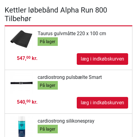
Kettler løbebånd Alpha Run 800
Tilbehør
Taurus gulvmåtte 220 x 100 cm
På lager
547,
kr.
00
læg i indkøbskurven
cardiostrong pulsbælte Smart
På lager
540,
kr.
00
læg i indkøbskurven
cardiostrong silikonespray
På lager