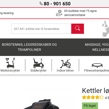
80 - 901 650
69 butikker med 75 egne
ig levering
servicemontører
søg
BORDTENNIS, LEGEREDSKABER OG
MASSAGE, YOG
TRAMPOLINER
WELLNES
Motionscykler
Siddecykler
Indoor bikes
Fitnesstrampoline
Kettler 
4 
På lager