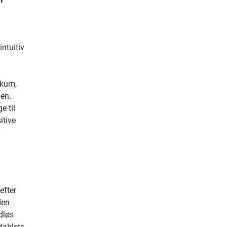
ntuitiv
skum,
men.
e til
itive
efter
den
dløs
tablets