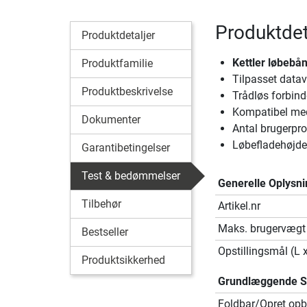
Produktdet
Produktdetaljer
Kettler løbebå
Produktfamilie
Tilpasset datav
Produktbeskrivelse
Trådløs forbind
Kompatibel me
Dokumenter
Antal brugerprof
Løbefladehøjd
Garantibetingelser
Test & bedømmelser
Generelle Oplysni
Tilbehør
Artikel.nr
Maks. brugervægt
Bestseller
Opstillingsmål (L 
Produktsikkerhed
Grundlæggende Sp
Foldbar/Opret opb