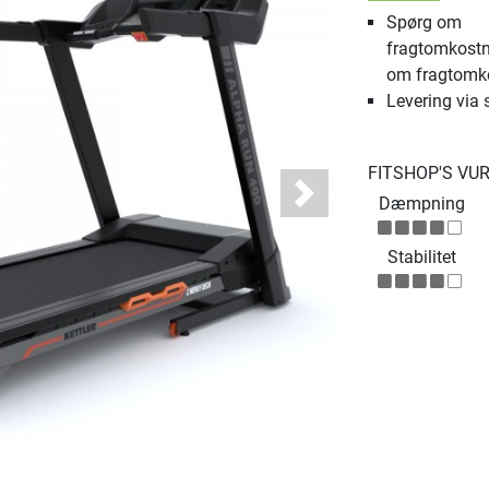
Spørg om
fragtomkostn
om fragtomk
Levering via 
FITSHOP'S VU
Dæmpning
Next
Stabilitet