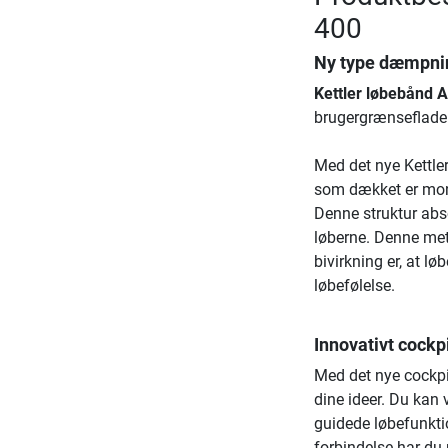
400
Ny type dæmpnin
Kettler løbebånd 
brugergrænseflade
Med det nye Kettle
som dækket er mont
Denne struktur abso
løberne. Denne met
bivirkning er, at lø
løbefølelse.
Innovativt cockp
Med det nye cockpi
dine ideer. Du kan 
guidede løbefunkt
forbindelse har du