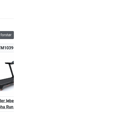
forstør
TM1039-100
K-TM1040-100
tler løbebånd
Kettler løbebånd
pha Run 600
Alpha Run 800