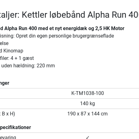
aljer: Kettler løbebånd Alpha Run 4
nd Alpha Run 400 med et nyt energidæk og 2,5 HK Motor
isning: Opret din egen personlige brugergrænseflade
else
d Kinomap
iler: 4 + 1 gæst
e uden hældning: 220 mm
nger
K-TM1038-100
140 kg
x B x H)
190 x 87 x 144 cm
ecifikationer
evaring
✓