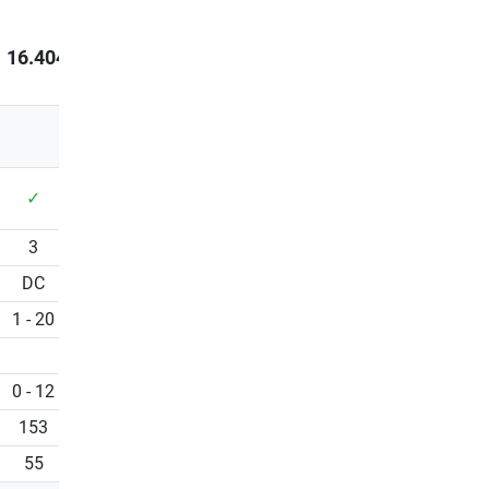
16.404,00 kr.
21.093,00 kr.
✓
✓
3
4
DC
AC
1 - 20
0.5 - 22
0 - 12
0 - 12
153
153
55
55