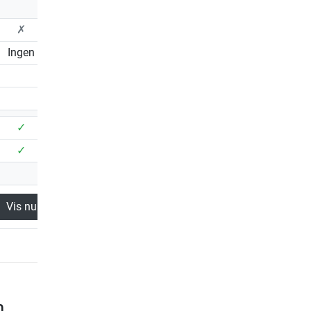
✗
✗
Ingen
LCD
32
✓
✓
✓
✓
Vis nu
Vis nu
n