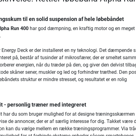
gsskum til en solid suspension af hele løbebåndet
Alpha Run 400
har god dæmpning, en kraftig motor og en meget i
.
r Energy Deck er der installeret en ny teknologi. Det dæmpende 
eret på, består af tusinder af mikrosfærer, der er smeltet sam
rberer energien, når du træder på den, og giver den delvist tilbag
ode skåner sener, muskler og led og forhindrer træthed. Den pos
bebåndets struktur er mindre stresset, og resultatet er en rolig
it - personlig træner med integreret
t har du som bruger mulighed for at designe træningsskærmen 
vise de annoncer, der er af særlig interesse for dig. Takket være 
ion kan du vælge mellem en række træningsprogrammer. Via trå
 mulighed for at forbinde eksterne enheder såsom smartphones, 