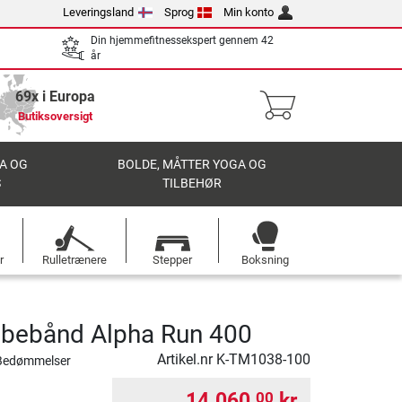
Leveringsland
Sprog
Min konto
Din hjemmefitnessekspert gennem 42
år
69x i Europa
Butiksoversigt
A OG
BOLDE, MÅTTER YOGA OG
S
TILBEHØR
r
Rulletrænere
Stepper
Boksning
løbebånd Alpha Run 400
Artikel.nr
K-TM1038-100
Bedømmelser
14.060,
kr.
00