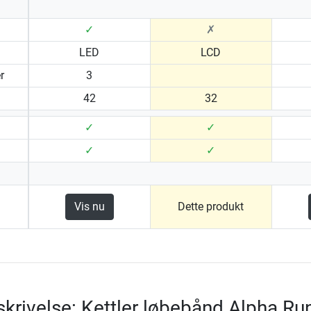
✓
✗
LED
LCD
r
3
42
32
✓
✓
✓
✓
Vis nu
Dette produkt
krivelse: Kettler løbebånd Alpha Ru