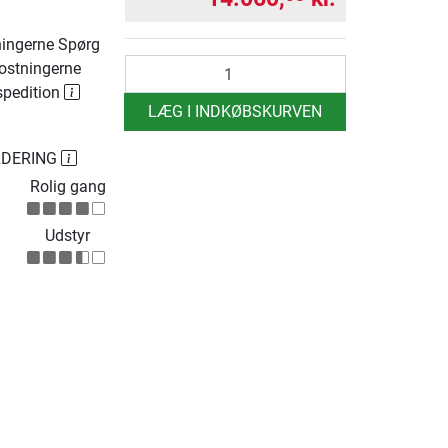
ingerne Spørg
antal
ostningerne
spedition
LÆG I INDKØBSKURVEN
RDERING
Rolig gang
Udstyr