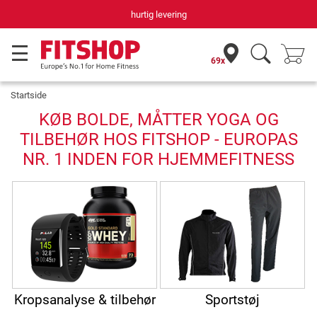
hurtig levering
69x
Startside
KØB BOLDE, MÅTTER YOGA OG
TILBEHØR HOS FITSHOP - EUROPAS
NR. 1 INDEN FOR HJEMMEFITNESS
Kropsanalyse & tilbehør
Sportstøj