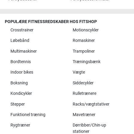
POPULÆRE FITNESSREDSKABER HOS FITSHOP
Crosstrainer
Motionscykler
Løbebånd
Romaskiner
Multimaskiner
Trampoliner
Bordtennis
Træningsbænk
Indoor bikes
Vægte
Boksning
Siddecykler
Kondicykler
Rulletrænere
Stepper
Racks/vægtstativer
Funktionel træning
Mavetræner
Rygtræner
Dørribber/Chin-up
stationer