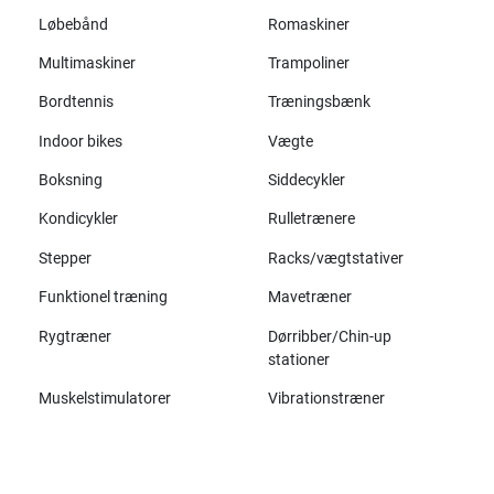
Løbebånd
Romaskiner
Multimaskiner
Trampoliner
Bordtennis
Træningsbænk
Indoor bikes
Vægte
Boksning
Siddecykler
Kondicykler
Rulletrænere
Stepper
Racks/vægtstativer
Funktionel træning
Mavetræner
Rygtræner
Dørribber/Chin-up
stationer
Muskelstimulatorer
Vibrationstræner
Alle mærker