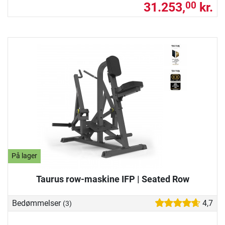
31.253,
kr.
00
På lager
Taurus row-maskine IFP | Seated Row
Bedømmelser
4,7
(3)