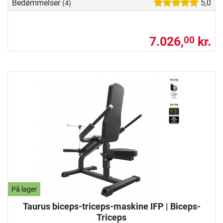
Bedømmelser
5,0
(4)
7.026,
kr.
00
På lager
Taurus biceps-triceps-maskine IFP | Biceps-
Triceps