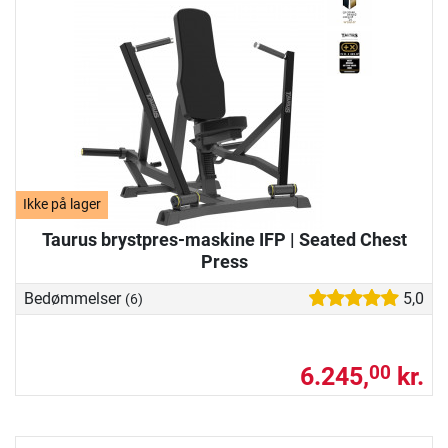
Ikke på lager
Taurus brystpres-maskine IFP | Seated Chest
Press
Bedømmelser
5,0
(6)
6.245,
kr.
00