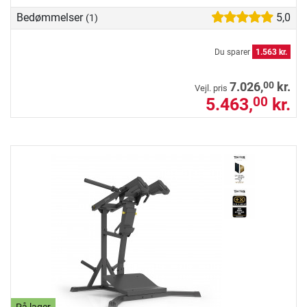
Bedømmelser
5,0
(1)
Du sparer
1.563 kr.
00
7.026,
kr.
Vejl. pris
5.463,
kr.
00