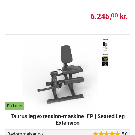
6.245,
kr.
00
På lager
Taurus leg extension-maskine IFP | Seated Leg
Extension
Bedømmelser
5,0
(3)