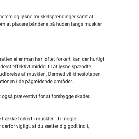
regenerere og løsne muskelspændinger samt at
r om at placere båndene på huden langs muskler
tten eller man har løftet forkert, kan der hurtigt
erst effektivt middel til at løsne spændte
udførelse af musklen. Dermed vil kinesiotapen
lationen i de pågældende områder.
t også præventivt for at forebygge skader.
 trække forkert i musklen. Til nogle
derfor vigtigt, at du sætter dig godt ind i,