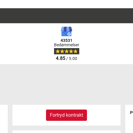
43531
Bedømmelser
4.85
/ 5.00
P
Fortryd kontrakt