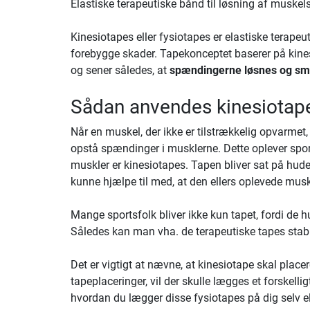
Elastiske terapeutiske bånd til løsning af muske
Kinesiotapes eller fysiotapes er elastiske terape
forebygge skader. Tapekonceptet baserer på kines
og sener således, at
spændingerne løsnes og smer
Sådan anvendes kinesiotap
Når en muskel, der ikke er tilstrækkelig opvarmet, 
opstå spændinger i musklerne. Dette oplever sport
muskler er kinesiotapes. Tapen bliver sat på hu
kunne hjælpe til med, at den ellers oplevede mus
Mange sportsfolk bliver ikke kun tapet, fordi de 
Således kan man vha. de terapeutiske tapes stabi
Det er vigtigt at nævne, at kinesiotape skal place
tapeplaceringer, vil der skulle lægges et forskellig
hvordan du lægger disse fysiotapes på dig selv elle