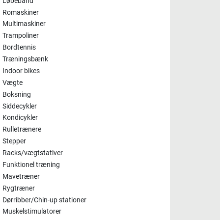
Løbebånd
Romaskiner
Multimaskiner
Trampoliner
Bordtennis
Træningsbænk
Indoor bikes
Vægte
Boksning
Siddecykler
Kondicykler
Rulletrænere
Stepper
Racks/vægtstativer
Funktionel træning
Mavetræner
Rygtræner
Dørribber/Chin-up stationer
Muskelstimulatorer