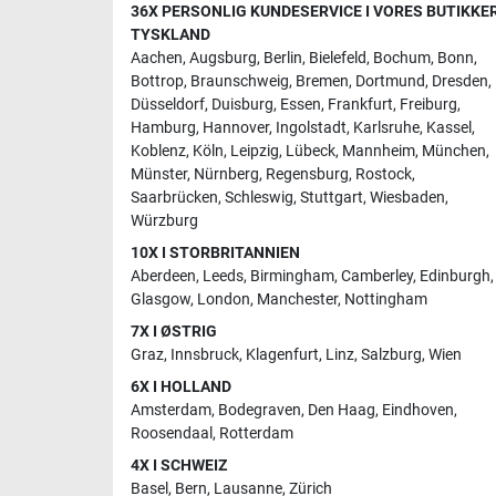
36X PERSONLIG KUNDESERVICE I VORES BUTIKKER
TYSKLAND
Aachen
,
Augsburg
,
Berlin
,
Bielefeld
,
Bochum
,
Bonn
,
Bottrop
,
Braunschweig
,
Bremen
,
Dortmund
,
Dresden
,
Düsseldorf
,
Duisburg
,
Essen
,
Frankfurt
,
Freiburg
,
Hamburg
,
Hannover
,
Ingolstadt
,
Karlsruhe
,
Kassel
,
Koblenz
,
Köln
,
Leipzig
,
Lübeck
,
Mannheim
,
München
,
Münster
,
Nürnberg
,
Regensburg
,
Rostock
,
Saarbrücken
,
Schleswig
,
Stuttgart
,
Wiesbaden
,
Würzburg
10X I STORBRITANNIEN
Aberdeen
,
Leeds
,
Birmingham
,
Camberley
,
Edinburgh
,
Glasgow
,
London
,
Manchester
,
Nottingham
7X I ØSTRIG
Graz
,
Innsbruck
,
Klagenfurt
,
Linz
,
Salzburg
,
Wien
6X I HOLLAND
Amsterdam
,
Bodegraven
,
Den Haag
,
Eindhoven
,
Roosendaal
,
Rotterdam
4X I SCHWEIZ
Basel
,
Bern
,
Lausanne
,
Zürich