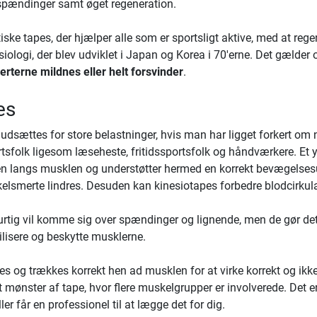
lspændinger samt øget regeneration.
utiske tapes, der hjælper alle som er sportsligt aktive, med at 
iologi, der blev udviklet i Japan og Korea i 70'erne. Det gælde
terne mildnes eller helt forsvinder
.
es
udsættes for store belastninger, hvis man har ligget forkert om na
sfolk ligesom læseheste, fritidssportsfolk og håndværkere. Et yd
den langs musklen og understøtter hermed en korrekt bevægelses
kelsmerte lindres. Desuden kan kinesiotapes forbedre blodcirku
hurtig vil komme sig over spændinger og lignende, men de gør de
lisere og beskytte musklerne.
res og trækkes korrekt hen ad musklen for at virke korrekt og ikke
t mønster af tape, hvor flere muskelgrupper er involverede. Det er 
r får en professionel til at lægge det for dig.