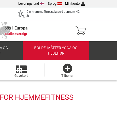
Leveringsland
Sprog
Min konto
Din hjemmefitnessekspert gennem 42
år
69x i Europa
Butiksoversigt
A OG
BOLDE, MÅTTER YOGA OG
S
TILBEHØR
Gavekort
Tilbehør
N FOR HJEMMEFITNESS