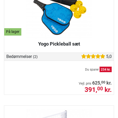
På lager
Yogo Pickleball sæt
Bedømmelser
5,0
(2)
Du sparer
234 kr.
00
625,
kr.
Vejl. pris
391,
kr.
00