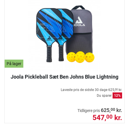
På lager
Joola Pickleball Sæt Ben Johns Blue Lightning
Laveste pris de sidste 30 dage
625,
kr.
00
Du sparer
12%
00
625,
kr.
Tidligere pris
547,
kr.
00