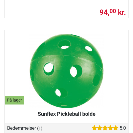
94,
kr.
00
På lager
Sunflex Pickleball bolde
Bedømmelser
5,0
(1)