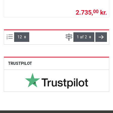
2.735,
kr.
00
Artikel pr. side:
Side
vider
TRUSTPILOT