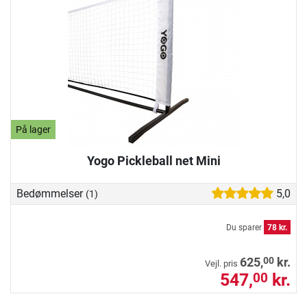
På lager
Yogo Pickleball net Mini
Bedømmelser
5,0
(1)
Du sparer
78 kr.
00
625,
kr.
Vejl. pris
547,
kr.
00