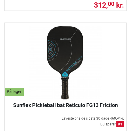
312,
kr.
00
På lager
Sunflex Pickleball bat Reticulo FG13 Friction
Laveste pris de sidste 30 dage
469,
kr.
00
Du sparer
8%