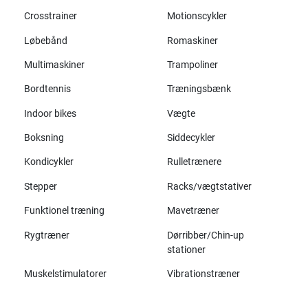
Crosstrainer
Motionscykler
Løbebånd
Romaskiner
Multimaskiner
Trampoliner
Bordtennis
Træningsbænk
Indoor bikes
Vægte
Boksning
Siddecykler
Kondicykler
Rulletrænere
Stepper
Racks/vægtstativer
Funktionel træning
Mavetræner
Rygtræner
Dørribber/Chin-up
stationer
Muskelstimulatorer
Vibrationstræner