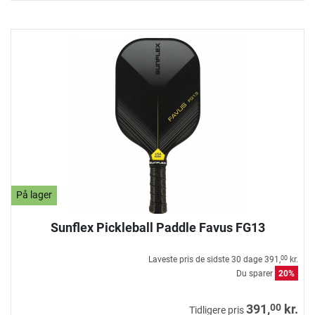
På lager
Sunflex Pickleball Paddle Favus FG13
Laveste pris de sidste 30 dage
391,
kr.
00
Du sparer
20%
00
391,
kr.
Tidligere pris