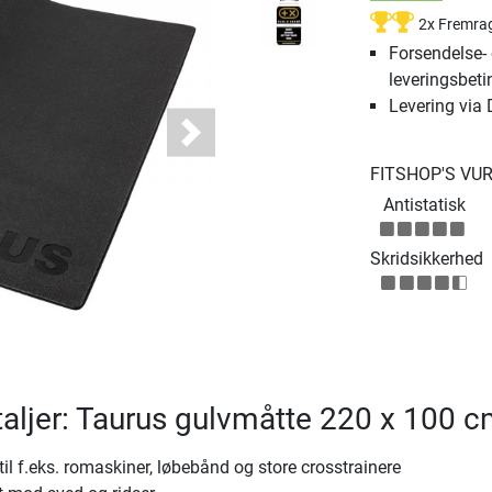
2x Fremra
Forsendelse-
leveringsbeti
Levering via
Next
FITSHOP'S VU
Antistatisk
Skridsikkerhed
aljer: Taurus gulvmåtte 220 x 100 
til f.eks. romaskiner, løbebånd og store crosstrainere