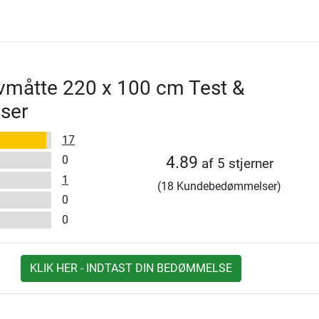
vmåtte 220 x 100 cm Test &
ser
17
0
4.89
af 5 stjerner
1
(18 Kundebedømmelser)
0
0
KLIK HER - INDTAST DIN BEDØMMELSE