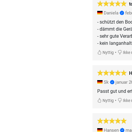
t
Daniela
feb
- schützt den Bo
- dämmt die Ger
- sehr gute Vera
- kein langanha
•
Nyttig
Ikke 
H
Sk
januar 2
Passt gut und er
•
Nyttig
Ikke 
Hansen
ma