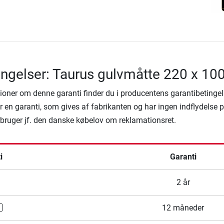
ingelser: Taurus gulvmåtte 220 x 10
ioner om denne garanti finder du i producentens garantibetingel
 en garanti, som gives af fabrikanten og har ingen indflydelse 
rbruger jf. den danske købelov om reklamationsret.
i
Garanti
2 år
12 måneder