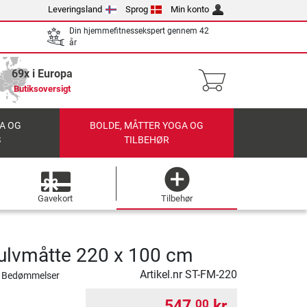
Leveringsland
Sprog
Min konto
Din hjemmefitnessekspert gennem 42
år
69x i Europa
Butiksoversigt
A OG
BOLDE, MÅTTER YOGA OG
S
TILBEHØR
Gavekort
Tilbehør
ulvmåtte 220 x 100 cm
Artikel.nr
ST-FM-220
 Bedømmelser
547,
kr.
00