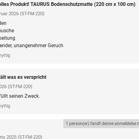
olles Produkt! TAURUS Bodenschutzmatte (220 cm x 100 cm)
ruar 2026
(ST-FM-220)
den
äusche
rbeitung
ltender, unangenehmer Geruch
nyttig
ält was es verspricht
026
(ST-FM-220)
füllt seinen Zweck.
nyttig
1 person(er) fandt denne anmeldelse n
rts 2025
(ST-FM-220)