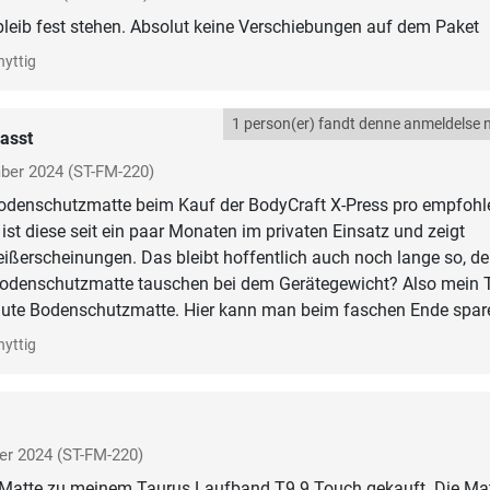
leib fest stehen. Absolut keine Verschiebungen auf dem Paket
nyttig
1 person(er) fandt denne anmeldelse n
asst
ber 2024
(ST-FM-220)
Bodenschutzmatte beim Kauf der BodyCraft X-Press pro empfohl
t diese seit ein paar Monaten im privaten Einsatz und zeigt
leißerscheinungen. Das bleibt hoffentlich auch noch lange so, d
 Bodenschutzmatte tauschen bei dem Gerätegewicht? Also mein 
 gute Bodenschutzmatte. Hier kann man beim faschen Ende spar
nyttig
er 2024
(ST-FM-220)
e Matte zu meinem Taurus Laufband T9.9 Touch gekauft. Die Ma