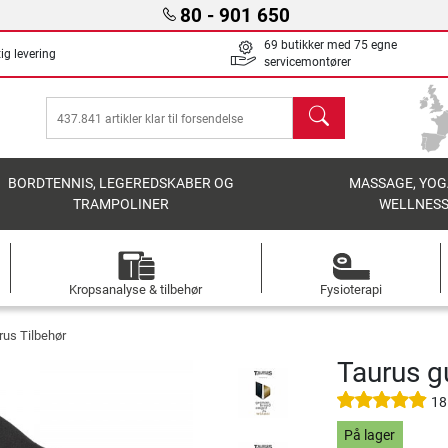
80 - 901 650
69 butikker med 75 egne
ig levering
servicemontører
søg
BORDTENNIS, LEGEREDSKABER OG
MASSAGE, YOG
TRAMPOLINER
WELLNES
Kropsanalyse & tilbehør
Fysioterapi
rus Tilbehør
Taurus g
18
På lager