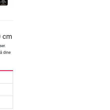
0 cm
ser.
på dine