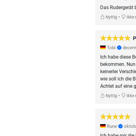
Das Rudergerät b
•
Nyttig
Ikke 
P
Tobi
decem
Ich habe diese 
bekommen. Nun is
keinerlei Versch
wie soll ich die
Achtet auf eine
•
Nyttig
Ikke 
Rune
oktob
Ich habe mir di