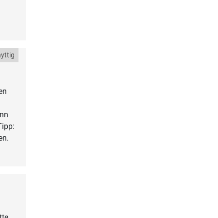
yttig
en
enn
Tipp:
en.
tte