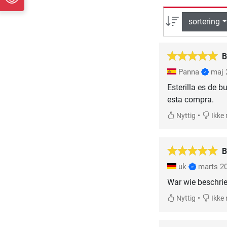
sortering
B
Panna
maj 
Esterilla es de 
esta compra.
•
Nyttig
Ikke 
B
uk
marts 2
War wie beschrie
•
Nyttig
Ikke 