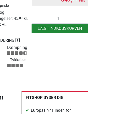
gende
 og
antal
ngelser: 45,
kr.
00
 DHL
LÆG I INDKØBSKURVEN
RDERING
Dæmpning
Tykkelse
cm
FITSHOP BYDER DIG
Europas Nr.1 inden for