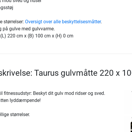
t mod sved og ridser
gsstøj
e størrelser:
Oversigt over alle beskyttelsesmåtter
.
ug på gulve med gulvvarme.
 (L) 220 cm x (B) 100 cm x (H) 0 cm
krivelse: Taurus gulvmåtte 220 x 1
il fitnessudstyr: Beskyt dit gulv mod ridser og sved.
åtten lyddæmpende!
lige størrelser.