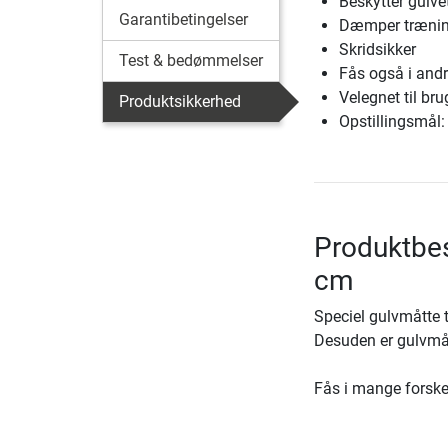
Beskytter gulve
Garantibetingelser
Dæmper trænin
Skridsikker
Test & bedømmelser
Fås også i andr
Velegnet til br
Produktsikkerhed
Opstillingsmål:
Produktbes
cm
Speciel gulvmåtte t
Desuden er gulvm
Fås i mange forskel