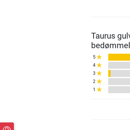
Taurus gul
bedømmel
5
4
3
2
1