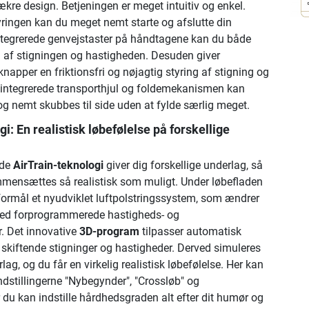
kre design. Betjeningen er meget intuitiv og enkel.
ingen kan du meget nemt starte og afslutte din
tegrerede genvejstaster på håndtagene kan du både
n af stigningen og hastigheden. Desuden giver
apper en friktionsfri og nøjagtig styring af stigning og
integrerede transporthjul og foldemekanismen kan
og nemt skubbes til side uden at fylde særlig meget.
i: En realistisk løbefølelse på forskellige
nde
AirTrain-teknologi
giver dig forskellige underlag, så
mensættes så realistisk som muligt. Under løbefladen
e formål et nyudviklet luftpolstringssystem, som ændrer
d forprogrammerede hastigheds- og
. Det innovative
3D-program
tilpasser automatisk
 skiftende stigninger og hastigheder. Derved simuleres
lag, og du får en virkelig realistisk løbefølelse. Her kan
dstillingerne "Nybegynder", "Crossløb" og
r du kan indstille hårdhedsgraden alt efter dit humør og