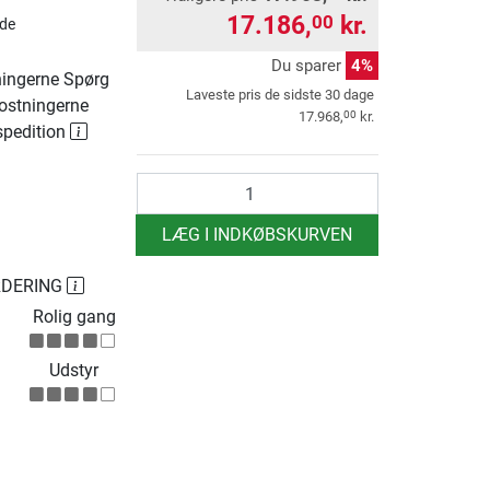
17.186,
kr.
00
de
Du sparer
4%
ingerne Spørg
Laveste pris de sidste 30 dage
ostningerne
00
17.968,
kr.
spedition
antal
LÆG I INDKØBSKURVEN
RDERING
Rolig gang
Udstyr