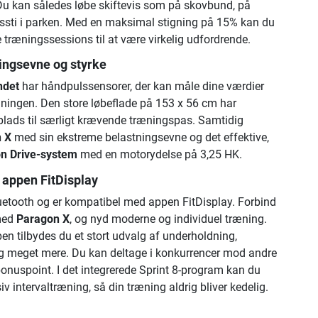
Du kan således løbe skiftevis som på skovbund, på
ussti i parken. Med en maksimal stigning på 15% kan du
ræningssessions til at være virkelig udfordrende.
ingsevne og styrke
ndet
har håndpulssensorer, der kan måle dine værdier
æningen. Den store løbeflade på 153 x 56 cm har
 plads til særligt krævende træningspas. Samtidig
 X
med sin ekstreme belastningsevne og det effektive,
n Drive-system
med en motorydelse på 3,25 HK.
appen FitDisplay
etooth og er kompatibel med appen FitDisplay. Forbind
 med
Paragon X
, og nyd moderne og individuel træning.
en tilbydes du et stort udvalg af underholdning,
g meget mere. Du kan deltage i konkurrencer mod andre
onuspoint. I det integrerede Sprint 8-program kan du
iv intervaltræning, så din træning aldrig bliver kedelig.