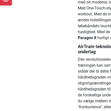
med sit moderne, læ
Med One-Touch-styr
workout. Med de in
ændre indstillinge
løbebåndets touchkn
hastighed. Med de 
Paragon X
hurtigt 
AirTrain-teknolog
underlag
Den revolutionere
træningen kan sam
sidder der til dett
hårdhedsgraden me
stigningsændringer
hårdhedsgraden til
de forskellige under
du vælge mellem in
"Konkurrence", elle