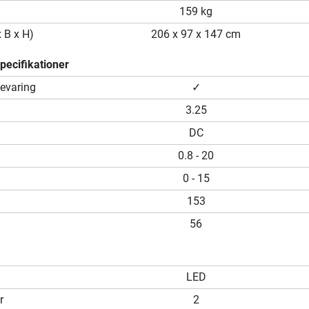
159 kg
x B x H)
206 x 97 x 147 cm
ecifikationer
evaring
✓
3.25
DC
0.8 - 20
0 - 15
153
56
LED
r
2