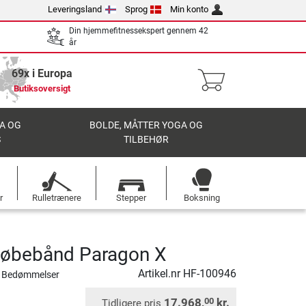
Leveringsland
Sprog
Min konto
Din hjemmefitnessekspert gennem 42
år
69x i Europa
Butiksoversigt
A OG
BOLDE, MÅTTER YOGA OG
S
TILBEHØR
r
Rulletrænere
Stepper
Boksning
løbebånd Paragon X
Artikel.nr
HF-100946
 Bedømmelser
17.968,
kr.
00
Tidligere pris