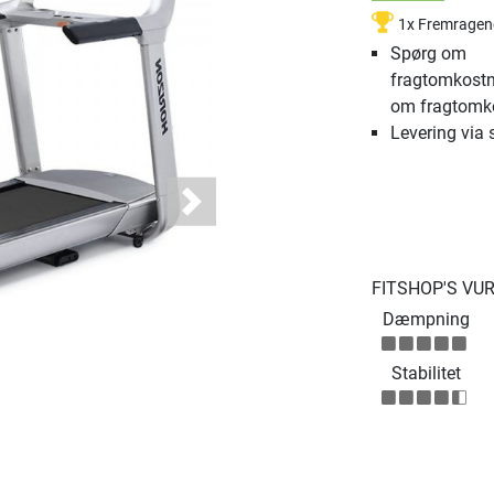
1x Fremragen
Spørg om
fragtomkostn
om fragtomk
Levering via 
Next
FITSHOP'S VU
Dæmpning
Stabilitet