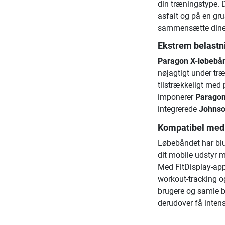
din træningstype. 
asfalt og på en gr
sammensætte dine t
Ekstrem belastn
Paragon X-løbebå
nøjagtigt under tr
tilstrækkeligt med
imponerer
Paragon
integrerede
Johnso
Kompatibel med 
Løbebåndet har blu
dit mobile udstyr
Med FitDisplay-app
workout-tracking o
brugere og samle b
derudover få intens