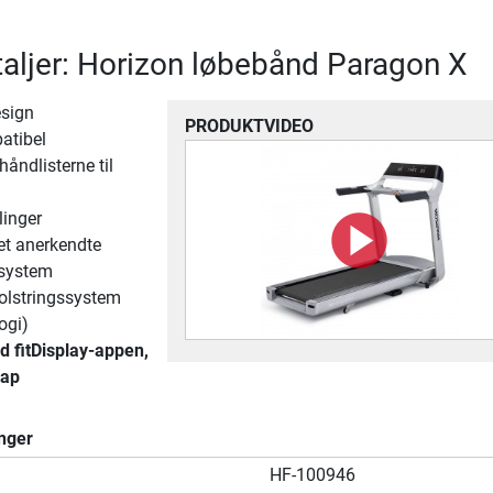
aljer: Horizon løbebånd Paragon X
sign
PRODUKTVIDEO
atibel
håndlisterne til
linger
et anerkendte
-system
polstringssystem
ogi)
 fitDisplay-appen,
Map
nger
HF-100946