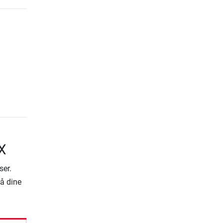
X
ser.
på dine