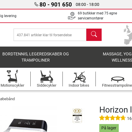
80 - 901 650
08:00 - 18:00
69 butikker med 75 egne
ig levering
servicemontører
søg
BORDTENNIS, LEGEREDSKABER OG
MASSAGE, YOG
TRAMPOLINER
WELLNES
Motionscykler
Siddecykler
Indoor bikes
Fitnesstrampoline
 Løbebånd
Horizon 
16
På lager