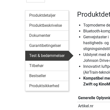
Produktdet
Produktdetaljer
Topmoderne de
Produktbeskrivelse
Bluetooth-komp
Dokumenter
Genvejstaster i 
hastigheds- og
Garantibetingelser
stigningsindstil
Udstyret med d
Test & bedømmelser
Johnson Drive
Tilbehør
Innovativt luft
(AirTrain-teknol
Bestseller
Kompatibel med
Zwift og Kino
Produktsikkerhed
Generelle Oplysni
Artikel.nr