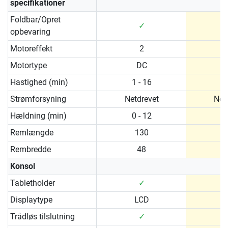
specifikationer
Foldbar/Opret
✓
opbevaring
Motoreffekt
2
Motortype
DC
Hastighed (min)
1 - 16
1 
Strømforsyning
Netdrevet
Net
Hældning (min)
0 - 12
0 
Remlængde
130
Rembredde
48
Konsol
Tabletholder
✓
Displaytype
LCD
Trådløs tilslutning
✓