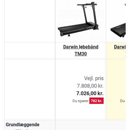
Darwin løbebånd
Darwin
TM30
T
Vejl. pris
7.808,00 kr.
9
7.026,00 kr.
7
Du sparer
782 kr.
Du sp
Grundlæggende