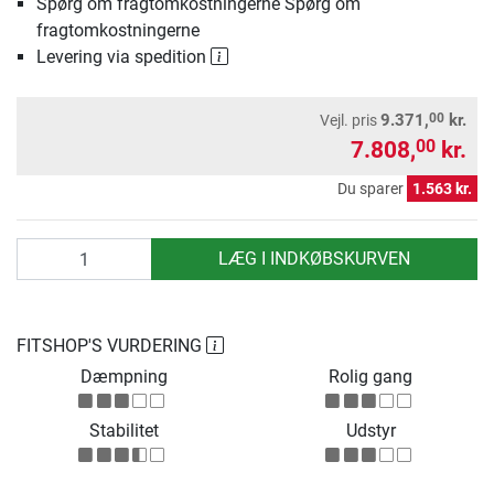
Spørg om fragtomkostningerne Spørg om
fragtomkostningerne
Levering via spedition
00
9.371,
kr.
Vejl. pris
7.808,
kr.
00
Du sparer
1.563 kr.
antal
LÆG I INDKØBSKURVEN
FITSHOP'S VURDERING
Dæmpning
Rolig gang
Stabilitet
Udstyr