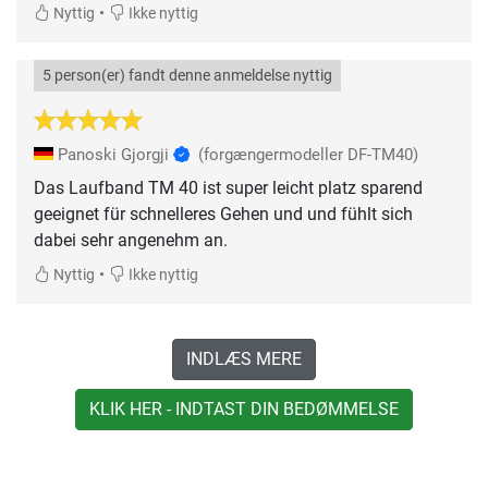
•
Nyttig
Ikke nyttig
5 person(er) fandt denne anmeldelse nyttig
Panoski Gjorgji
(forgængermodeller DF-TM40)
Das Laufband TM 40 ist super leicht platz sparend
geeignet für schnelleres Gehen und und fühlt sich
dabei sehr angenehm an.
•
Nyttig
Ikke nyttig
INDLÆS MERE
KLIK HER - INDTAST DIN BEDØMMELSE