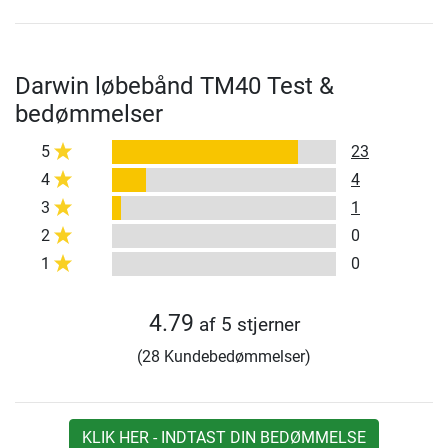
Darwin løbebånd TM40 Test &
bedømmelser
5
23
4
4
3
1
2
0
1
0
4.79
af 5 stjerner
(28 Kundebedømmelser)
KLIK HER - INDTAST DIN BEDØMMELSE