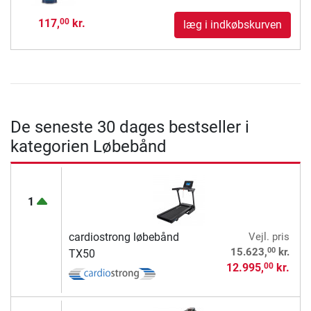
117,
kr.
00
læg i indkøbskurven
De seneste 30 dages bestseller i
kategorien Løbebånd
1
cardiostrong løbebånd
Vejl. pris
00
15.623,
kr.
TX50
12.995,
kr.
00