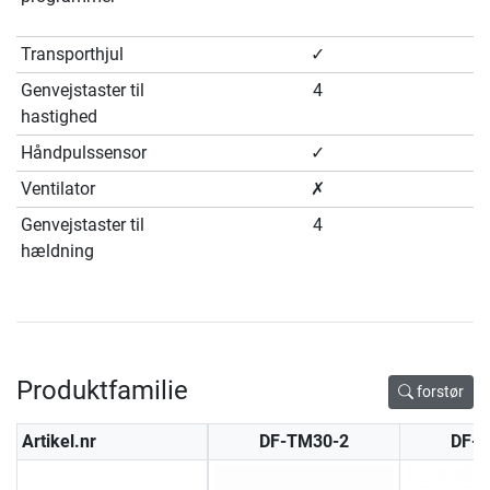
Transporthjul
✓
Genvejstaster til
4
hastighed
Håndpulssensor
✓
Ventilator
✗
Genvejstaster til
4
hældning
Produktfamilie
forstør
Artikel.nr
DF-TM30-2
DF-