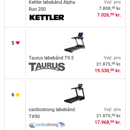
Kettler løbebånd Alpha
Vejl. pris
00
7.808,
kr.
Run 200
7.026,
kr.
00
5
Taurus løbebånd T9.5
Vejl. pris
00
21.875,
kr.
19.530,
kr.
00
6
cardiostrong løbebånd
Vejl. pris
00
21.875,
kr.
TX90
17.968,
kr.
00