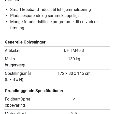
Smart løbebånd - ideelt til let hjemmetræning
Pladsbesparende og sammeklappeligt
Mange forudindstillede programmer til en varieret
træning
Generelle Oplysninger
Artikel.nr
DF-TM40-3
Maks.
130 kg
brugervægt
Opstillingsmål
172 x 80 x 145 cm
(L x B x H)
Grundlæggende Specifikationer
Foldbar/Opret
✓
opbevaring
Motoreffekt
2.5