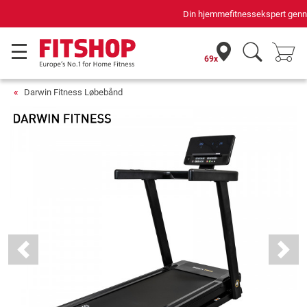
Din hjemmefitnessekspert gennem 42 år
69x
Darwin Fitness Løbebånd
Previous
Next