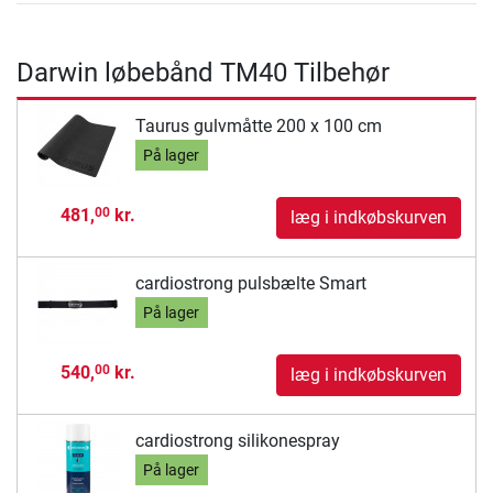
Darwin løbebånd TM40 Tilbehør
Taurus gulvmåtte 200 x 100 cm
På lager
481,
kr.
00
læg i indkøbskurven
cardiostrong pulsbælte Smart
På lager
540,
kr.
00
læg i indkøbskurven
cardiostrong silikonespray
På lager