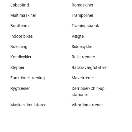
Løbebånd
Romaskiner
Multimaskiner
Trampoliner
Bordtennis
Træningsbænk
Indoor bikes
Vægte
Boksning
Siddecykler
Kondicykler
Rulletrænere
Stepper
Racks/vægtstativer
Funktionel træning
Mavetræner
Rygtræner
Dørribber/Chin-up
stationer
Muskelstimulatorer
Vibrationstræner
Alle mærker