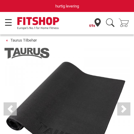
hurtig levering
69x
Taurus Tilbehør
Previous
Next