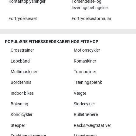
Kontaktoplysninger
Forsendelse- og
leveringsbetingelser
Fortrydelsesret
Fortrydelsesformular
POPULÆRE FITNESSREDSKABER HOS FITSHOP
Crosstrainer
Motionscykler
Løbebånd
Romaskiner
Multimaskiner
Trampoliner
Bordtennis
Træningsbænk
Indoor bikes
Vægte
Boksning
Siddecykler
Kondicykler
Rulletrænere
Stepper
Racks/vægtstativer