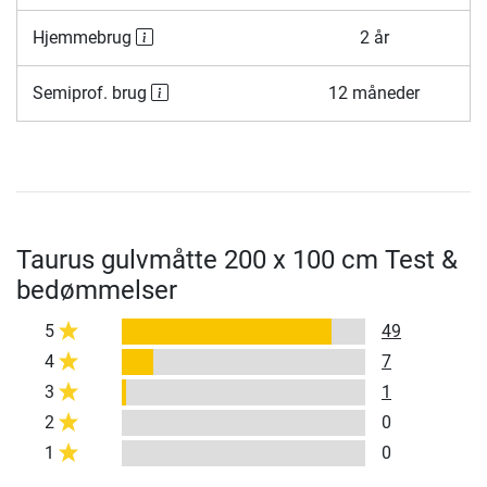
Hjemmebrug
2 år
Semiprof. brug
12 måneder
Taurus gulvmåtte 200 x 100 cm Test &
bedømmelser
5
49
4
7
3
1
2
0
1
0