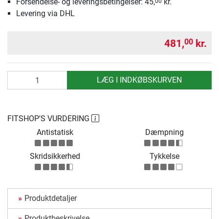
Forsendelse- og leveringsbetingelser: 45,
kr.
00
Levering via DHL
481,
kr.
00
antal
LÆG I INDKØBSKURVEN
FITSHOP'S VURDERING
Antistatisk
Dæmpning
Skridsikkerhed
Tykkelse
Produktdetaljer
Produktbeskrivelse