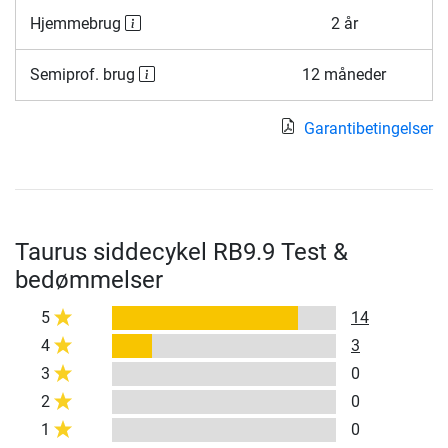
Hjemmebrug
2 år
Semiprof. brug
12 måneder
Garantibetingelser
Taurus siddecykel RB9.9 Test &
bedømmelser
5
14
4
3
3
0
2
0
1
0