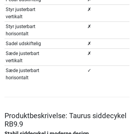
Styr justerbart
✗
vertikalt
Styr justerbart
✗
horisontalt
Sadel udskiftelig
✗
Sæde justerbart
✗
vertikalt
Sæde justerbart
✓
horisontalt
Produktbeskrivelse: Taurus siddecykel
RB9.9
Stabil siddecykel i moderne design