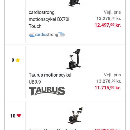
cardiostrong
Vejl. pris
00
13.278,
kr.
motionscykel BX70i
12.497,
kr.
00
Touch
9
Taurus motionscykel
Vejl. pris
00
13.278,
kr.
UB9.9
11.715,
kr.
00
10