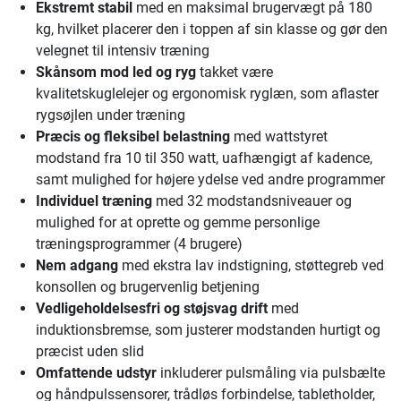
Ekstremt stabil
med en maksimal brugervægt på 180
kg, hvilket placerer den i toppen af sin klasse og gør den
velegnet til intensiv træning
Skånsom mod led og ryg
takket være
kvalitetskuglelejer og ergonomisk ryglæn, som aflaster
rygsøjlen under træning
Præcis og fleksibel belastning
med wattstyret
modstand fra 10 til 350 watt, uafhængigt af kadence,
samt mulighed for højere ydelse ved andre programmer
Individuel træning
med 32 modstandsniveauer og
mulighed for at oprette og gemme personlige
træningsprogrammer (4 brugere)
Nem adgang
med ekstra lav indstigning, støttegreb ved
konsollen og brugervenlig betjening
Vedligeholdelsesfri og støjsvag drift
med
induktionsbremse, som justerer modstanden hurtigt og
præcist uden slid
Omfattende udstyr
inkluderer pulsmåling via pulsbælte
og håndpulssensorer, trådløs forbindelse, tabletholder,