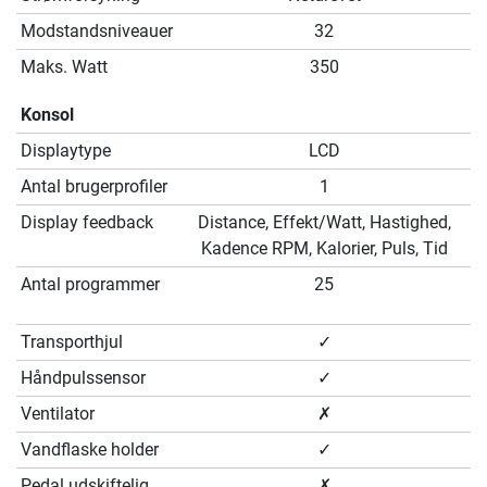
Modstandsniveauer
32
Maks. Watt
350
Konsol
Displaytype
LCD
Antal brugerprofiler
1
Display feedback
Distance, Effekt/Watt, Hastighed,
Kadence RPM, Kalorier, Puls, Tid
Antal programmer
25
Transporthjul
✓
Håndpulssensor
✓
Ventilator
✗
Vandflaske holder
✓
Pedal udskiftelig
✗