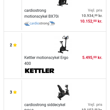
cardiostrong
Vejl. pris
00
10.934,
kr.
motionscykel BX70i
10.152,
kr.
00
2
Kettler motionscykel Ergo
5.495,
kr.
00
400
3
cardiostrong siddecykel
Vejl. pris
00