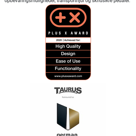
opbevaringsmuligheder, transporthjul og skridsikre pedaler.