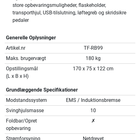
store opbevaringsmuligheder, flaskeholder,
transporthjul, USB-tilslutning, løftegreb og skridsikre
pedaler
Generelle Oplysninger
Artikel.nr
TF-RB99
Maks. brugervægt
180 kg
Opstillingsmål
170 x 75 x 122 cm
(L x B x H)
Grundlæggende Specifikationer
Modstandssystem
EMS / Induktionsbremse
Svinghjulsmasse
10
Foldbar/Opret
✗
opbevaring
Strømforsyning
Netdrevet