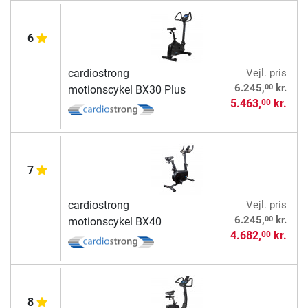
6
cardiostrong
Vejl. pris
00
6.245,
kr.
motionscykel BX30 Plus
5.463,
kr.
00
7
cardiostrong
Vejl. pris
00
6.245,
kr.
motionscykel BX40
4.682,
kr.
00
8