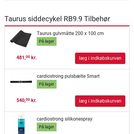
Taurus siddecykel RB9.9 Tilbehør
Taurus gulvmåtte 200 x 100 cm
På lager
481,
kr.
00
læg i indkøbskurven
cardiostrong pulsbælte Smart
På lager
540,
kr.
00
læg i indkøbskurven
cardiostrong silikonespray
På lager