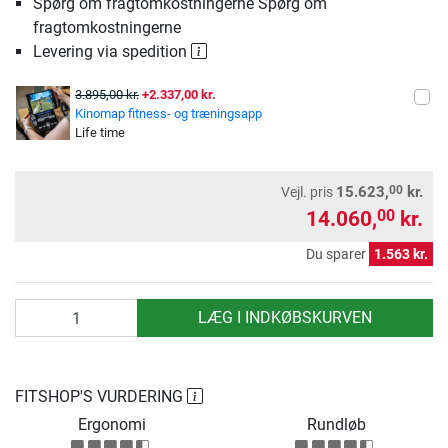
Spørg om fragtomkostningerne Spørg om
fragtomkostningerne
Levering via spedition
3.895,00 kr.
+2.337,00 kr.
Kinomap fitness- og træningsapp
Life time
00
15.623,
kr.
Vejl. pris
14.060,
kr.
00
Du sparer
1.563 kr.
antal
LÆG I INDKØBSKURVEN
FITSHOP'S VURDERING
Ergonomi
Rundløb