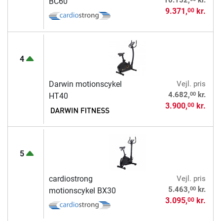
10.152,
kr.
BC60
9.371,
kr.
00
4
Darwin motionscykel
Vejl. pris
00
4.682,
kr.
HT40
3.900,
kr.
00
5
cardiostrong
Vejl. pris
00
5.463,
kr.
motionscykel BX30
3.095,
kr.
00