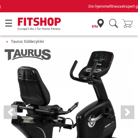
Din hjemmefitnessekspert gennem 42 år
69x
Taurus Siddecykler
Previous
Next