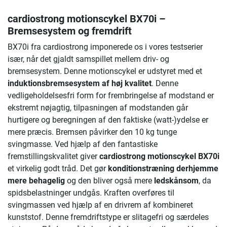
cardiostrong motionscykel BX70i
–
Bremsesystem og fremdrift
BX70i fra cardiostrong imponerede os i vores testserier
især, når det gjaldt samspillet mellem driv- og
bremsesystem. Denne motionscykel er udstyret med et
induktionsbremsesystem af høj kvalitet
. Denne
vedligeholdelsesfri form for frembringelse af modstand er
ekstremt nøjagtig, tilpasningen af modstanden går
hurtigere og beregningen af den faktiske (watt-)ydelse er
mere præcis. Bremsen påvirker den 10 kg tunge
svingmasse. Ved hjælp af den fantastiske
fremstillingskvalitet giver
cardiostrong motionscykel BX70i
et virkelig godt tråd. Det gør
konditionstræning derhjemme
mere behagelig
og den bliver også mere
ledskånsom
, da
spidsbelastninger undgås. Kraften overføres til
svingmassen ved hjælp af en drivrem af kombineret
kunststof. Denne fremdriftstype er slitagefri og særdeles