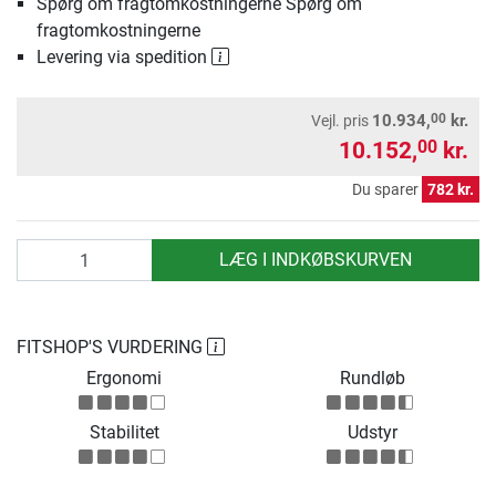
Spørg om fragtomkostningerne Spørg om
fragtomkostningerne
Levering via spedition
00
10.934,
kr.
Vejl. pris
10.152,
kr.
00
Du sparer
782 kr.
antal
LÆG I INDKØBSKURVEN
FITSHOP'S VURDERING
Ergonomi
Rundløb
Stabilitet
Udstyr