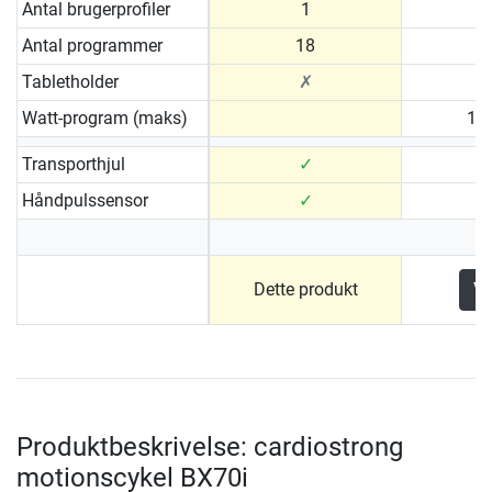
Antal brugerprofiler
1
Antal programmer
18
Tabletholder
✗
Watt-program (maks)
10 
Transporthjul
✓
Håndpulssensor
✓
Dette produkt
Vi
Produktbeskrivelse: cardiostrong
motionscykel BX70i