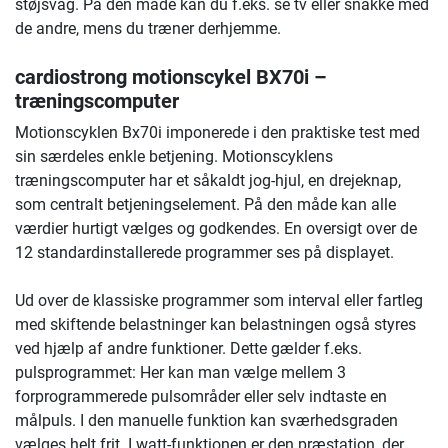
støjsvag. På den måde kan du f.eks. se tv eller snakke med
de andre, mens du træner derhjemme.
cardiostrong motionscykel BX70i
–
træningscomputer
Motionscyklen Bx70i imponerede i den praktiske test med
sin særdeles enkle betjening. Motionscyklens
træningscomputer har et såkaldt jog-hjul, en drejeknap,
som centralt betjeningselement. På den måde kan alle
værdier hurtigt vælges og godkendes. En oversigt over de
12 standardinstallerede programmer ses på displayet.
Ud over de klassiske programmer som interval eller fartleg
med skiftende belastninger kan belastningen også styres
ved hjælp af andre funktioner. Dette gælder f.eks.
pulsprogrammet: Her kan man vælge mellem 3
forprogrammerede pulsområder eller selv indtaste en
målpuls. I den manuelle funktion kan sværhedsgraden
vælges helt frit. I watt-funktionen er den præstation, der