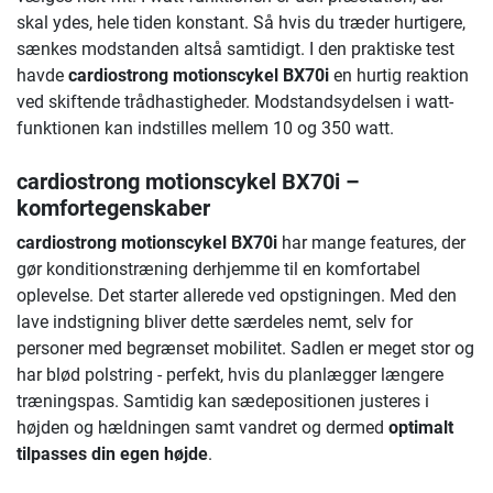
skal ydes, hele tiden konstant. Så hvis du træder hurtigere,
sænkes modstanden altså samtidigt. I den praktiske test
havde
cardiostrong motionscykel BX70i
en hurtig reaktion
ved skiftende trådhastigheder. Modstandsydelsen i watt-
funktionen kan indstilles mellem 10 og 350 watt.
cardiostrong motionscykel BX70i
–
komfortegenskaber
cardiostrong motionscykel BX70i
har mange features, der
gør konditionstræning derhjemme til en komfortabel
oplevelse. Det starter allerede ved opstigningen. Med den
lave indstigning bliver dette særdeles nemt, selv for
personer med begrænset mobilitet. Sadlen er meget stor og
har blød polstring - perfekt, hvis du planlægger længere
træningspas. Samtidig kan sædepositionen justeres i
højden og hældningen samt vandret og dermed
optimalt
tilpasses din egen højde
.