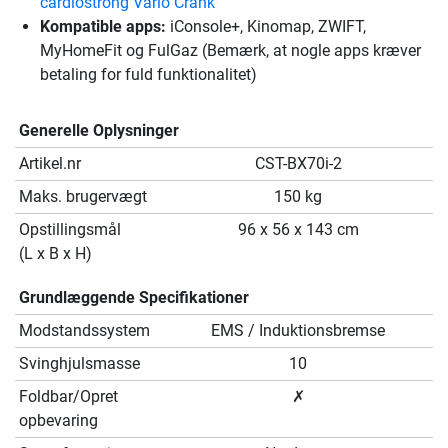
cardiostrong Vario Crank
Kompatible apps:
iConsole+, Kinomap, ZWIFT,
MyHomeFit og FulGaz (Bemærk, at nogle apps kræver
betaling for fuld funktionalitet)
Generelle Oplysninger
Artikel.nr
CST-BX70i-2
Maks. brugervægt
150 kg
Opstillingsmål
96 x 56 x 143 cm
(L x B x H)
Grundlæggende Specifikationer
Modstandssystem
EMS / Induktionsbremse
Svinghjulsmasse
10
Foldbar/Opret
✗
opbevaring