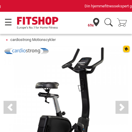
Din hjemmefitnessekspert gennem 42 år
69x
cardiostrong Motionscykler
Previous
Next