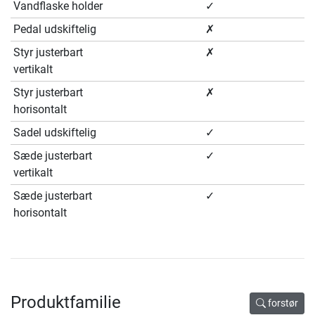
Vandflaske holder
✓
Pedal udskiftelig
✗
Styr justerbart
✗
vertikalt
Styr justerbart
✗
horisontalt
Sadel udskiftelig
✓
Sæde justerbart
✓
vertikalt
Sæde justerbart
✓
horisontalt
Produktfamilie
forstør