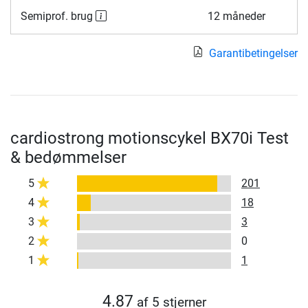
Semiprof. brug
12 måneder
Garantibetingelser
cardiostrong motionscykel BX70i Test
& bedømmelser
5
201
4
18
3
3
2
0
1
1
4.87
af 5 stjerner