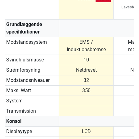
Laveste pr
d
Grundlæggende
specifikationer
Modstandssystem
EMS /
Magn
Induktionsbremse
moto
Svinghjulsmasse
10
Strømforsyning
Netdrevet
Net
Modstandsniveauer
32
Maks. Watt
350
System
Fr
Transmission
R
Konsol
Displaytype
LCD