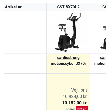
Artikel.nr
CST-BX70i-2
CST
cardiostrong
cardi
motionscykel BX70i
motions
5
Vejl. pris
Ti
10.934,00 kr.
4
10.152,00 kr.
3
Du sparer
782 kr.
D