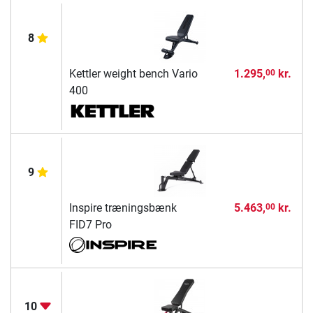
8
Kettler weight bench Vario
1.295,
kr.
00
400
9
Inspire træningsbænk
5.463,
kr.
00
FID7 Pro
10