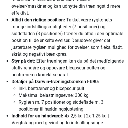
øvelser/maskiner og kan udnytte din træningstid mere
effektivt.
Altid i den rigtige position:
Takket være ryglænets
mange indstillingsmuligheder (7 positioner) og
siddefladen (3 positioner) træner du altid i den optimale
position til de enkelte øvelser. Derudover giver det
justerbare ryglæn mulighed for øvelser, som f.eks. fladt,
skråt og negativt bænkpres.
Styr på det:
Efter træningen kan du på det medfølgende
stativ rengøre og opbevare bicepscurlpulten og
bentræneren korrekt separat.
Detaljer på Darwin-træningsbænken FB90:
Inkl. bentræner og bicepscurlpult
Maksimal belastningsevne: 300 kg
Ryglæn m. 7 positioner og siddeflade m. 3
positioner til hældningsjustering
Indhold for en håndvægt:
4x 2,5 kg | 2x 1,25 kg |
Vægtstang med gevind og to indstillingsringe