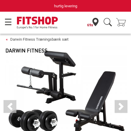
hurtig levering
69x
Darwin Fitness Træningsbænk sæt
Previous
Next