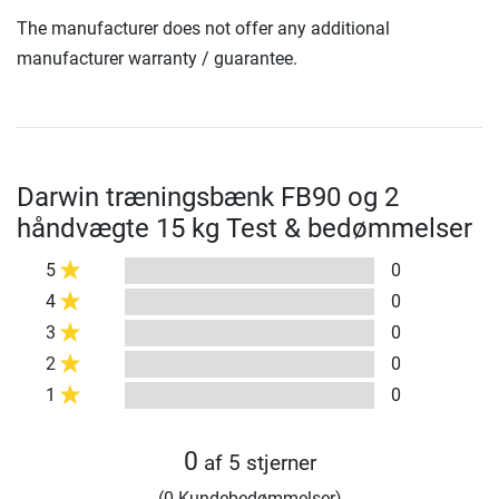
The manufacturer does not offer any additional
manufacturer warranty / guarantee.
Darwin træningsbænk FB90 og 2
håndvægte 15 kg Test & bedømmelser
5
0
4
0
3
0
2
0
1
0
0
af 5 stjerner
(0 Kundebedømmelser)