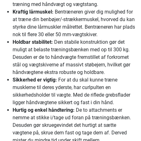
træning med håndvægt og vægtstang.
Kraftig lårmuskel:
Bentræneren giver dig mulighed for
at træne din benbøjer/-strækkermuskel, hvorved du kan
styrke dine lårmuskler målrettet. Bentræneren har plads
nok til flere 30 eller 50 mm-vægtskiver.
Holdbar stabilitet:
Den stabile konstruktion gør det
muligt at belaste træningsbænken med op til 300 kg.
Desuden er de to håndvægte fremstillet af forkromet
stål og vægtskiverne af massivt støbejern, hvilket gør
håndvægtene ekstra robuste og holdbare.
Sikkerhed er vigtig:
For at du skal kunne træne
musklerne til deres yderste, har curlpulten en
sikkerhedsholder til vægte. Med de riflede grebsflader
ligger håndvægtene sikkert og fast i din hånd.
Hurtig og enkel håndtering:
De to attachments er
nemme at stikke i/tage ud foran på træningsbænken.
Desuden gør skruegevindet det hurtigt at sætte
vægtene på, skrue dem fast og tage dem af. Derved
mister du mindre tid under skift mellem