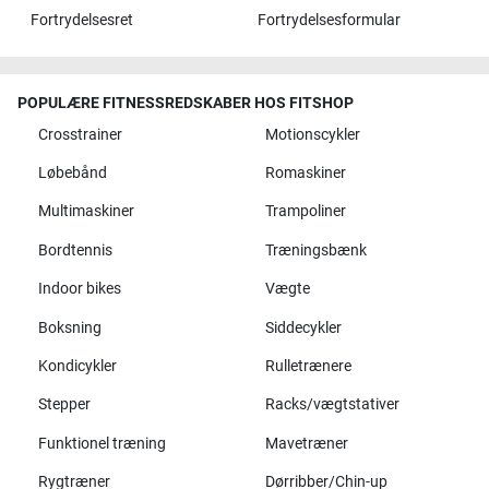
Fortrydelsesret
Fortrydelsesformular
POPULÆRE FITNESSREDSKABER HOS FITSHOP
Crosstrainer
Motionscykler
Løbebånd
Romaskiner
Multimaskiner
Trampoliner
Bordtennis
Træningsbænk
Indoor bikes
Vægte
Boksning
Siddecykler
Kondicykler
Rulletrænere
Stepper
Racks/vægtstativer
Funktionel træning
Mavetræner
Rygtræner
Dørribber/Chin-up