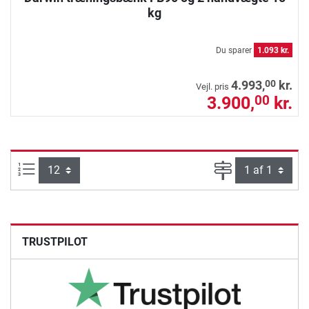
kg
Du sparer
1.093 kr.
00
4.993,
kr.
Vejl. pris
3.900,
kr.
00
Artikel pr. side:
Side
TRUSTPILOT