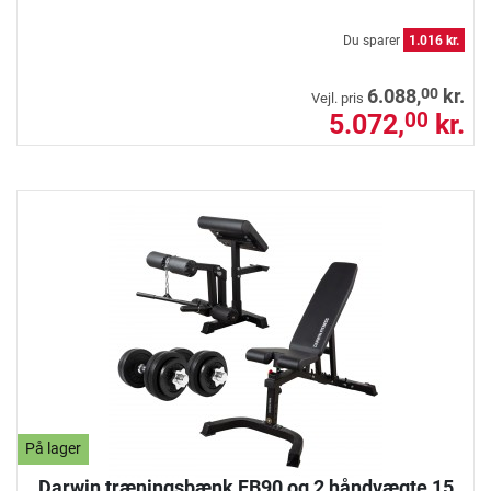
Du sparer
1.016 kr.
00
6.088,
kr.
Vejl. pris
5.072,
kr.
00
På lager
Darwin træningsbænk FB90 og 2 håndvægte 15