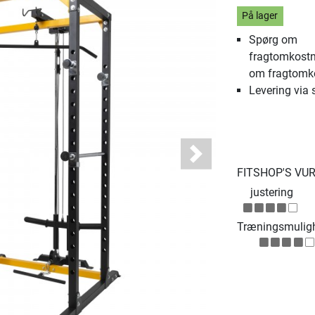
På lager
Spørg om
fragtomkostn
om fragtomk
Levering via 
Next
FITSHOP'S VU
justering
Træningsmulig