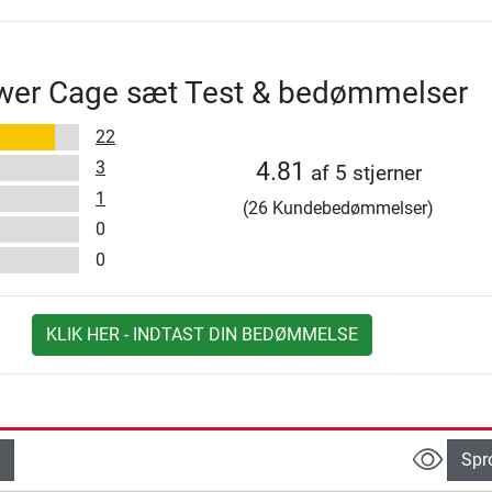
wer Cage sæt Test & bedømmelser
22
3
4.81
af 5 stjerner
1
(26 Kundebedømmelser)
0
0
KLIK HER - INDTAST DIN BEDØMMELSE
Spr