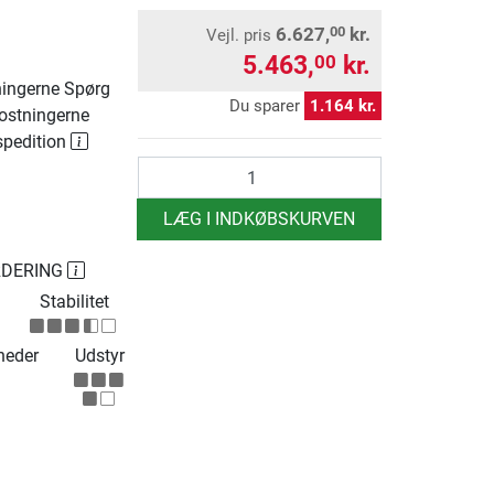
6.627,
kr.
00
Vejl. pris
5.463,
kr.
00
ingerne Spørg
Du sparer
1.164 kr.
ostningerne
spedition
antal
LÆG I INDKØBSKURVEN
RDERING
Stabilitet
heder
Udstyr