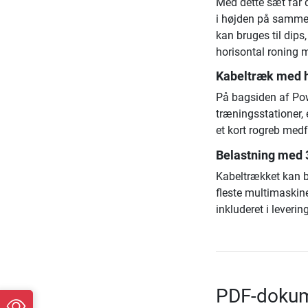
Med dette sæt får d
i højden på samme
kan bruges til dips
horisontal roning 
Kabeltræk med h
På bagsiden af Po
træningsstationer, 
et kort rogreb med
Belastning med
Kabeltrækket kan b
fleste multimaskin
inkluderet i leverin
PDF-dokum