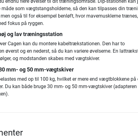
u endnu flere øvelser til dit træningsområde. Dip-stationen kan 
 måde som vægtstangsholderne, så den kan tilpasses din træni
, men også til for eksempel benløft, hvor mavemusklerne trænes, 
med fokus på ryggen.
øj og lav træningsstation
wer Cagen kan du montere kabeltrækstationen. Den har to
en øverst og en nederst, så du kan variere øvelserne. En lattræk
følger, og modstanden skabes med vægtskiver.
 30 mm- og 50 mm-vægtskiver
elastes med op til 100 kg, hvilket er mere end vægtblokkene på
er. Du kan både bruge 30 mm- og 50 mm-vægtskiver (adapteren 
gen).
enter