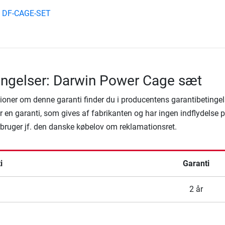
g DF-CAGE-SET
ingelser: Darwin Power Cage sæt
ioner om denne garanti finder du i producentens garantibetingel
 en garanti, som gives af fabrikanten og har ingen indflydelse 
rbruger jf. den danske købelov om reklamationsret.
i
Garanti
2 år