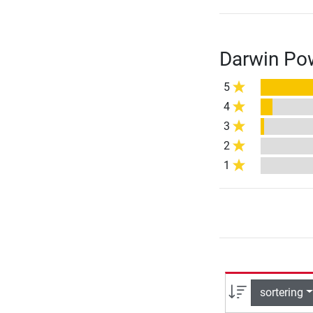
Darwin Po
5
4
3
2
1
sortering