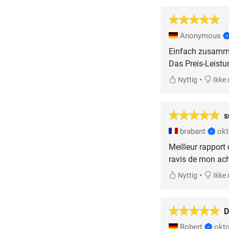
Anonymous
Einfach zusammen
Das Preis-Leistun
•
Nyttig
Ikke 
s
brabant
okt
Meilleur rapport q
ravis de mon ach
•
Nyttig
Ikke 
D
Robert
okt