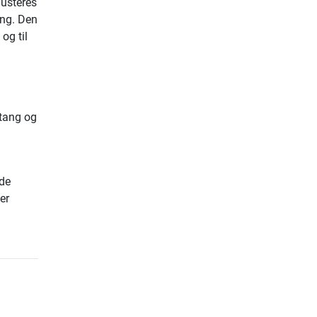
justeres
ng. Den
og til
stang og
 de
er