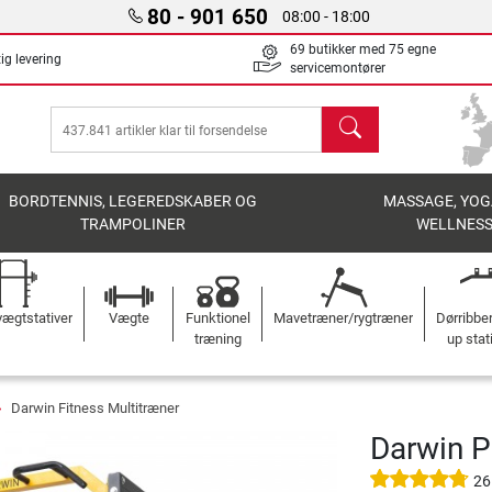
80 - 901 650
08:00 - 18:00
69 butikker med 75 egne
ig levering
servicemontører
søg
BORDTENNIS, LEGEREDSKABER OG
MASSAGE, YOG
TRAMPOLINER
WELLNES
ægtstativer
Vægte
Funktionel
Mavetræner/rygtræner
Dørribbe
træning
up stat
Darwin Fitness Multitræner
Darwin 
26