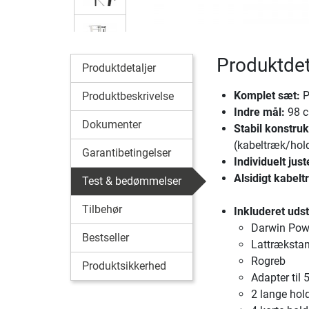
Produktdet
Produktdetaljer
Komplet sæt:
P
Produktbeskrivelse
Indre mål:
98 c
Dokumenter
Stabil konstruk
(kabeltræk/hol
Garantibetingelser
Individuelt jus
Alsidigt kabel
Test & bedømmelser
Tilbehør
Inkluderet udst
Darwin Pow
Bestseller
Lattræksta
Rogreb
Produktsikkerhed
Adapter til
2 lange hol