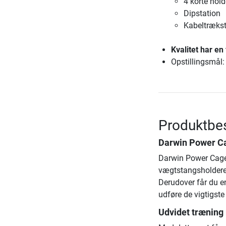
4 korte hold
Dipstation
Kabeltrækst
Kvalitet har en
Opstillingsmål:
Produktbes
Darwin Power C
Darwin Power Cage 
vægtstangsholdere og
Derudover får du e
udføre de vigtigste 
Udvidet træning