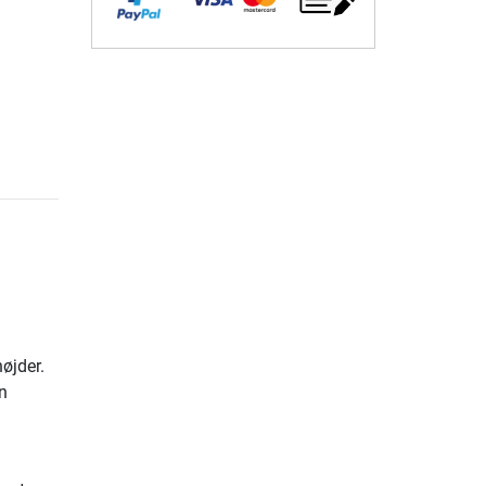
højder.
n