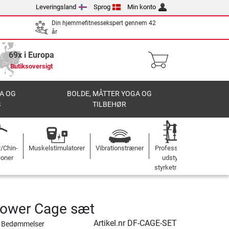
Leveringsland
Sprog
Min konto
Din hjemmefitnessekspert gennem 42
år
69x i Europa
Butiksoversigt
A OG
BOLDE, MÅTTER YOGA OG
S
TILBEHØR
r/Chin-
Muskelstimulatorer
Vibrationstræner
Professionelt
ioner
udstyr til
styrketræning
Power Cage sæt
Artikel.nr
DF-CAGE-SET
 Bedømmelser