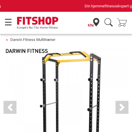
Din hjemmefitnessekspert gennem 42 år
69x
Darwin Fitness Multitræner
Previous
Next