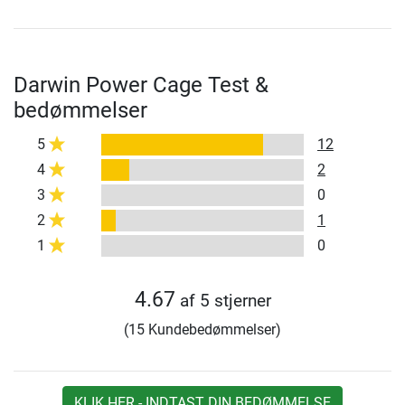
Darwin Power Cage Test &
bedømmelser
5
12
4
2
3
0
2
1
1
0
4.67
af 5 stjerner
(15 Kundebedømmelser)
KLIK HER - INDTAST DIN BEDØMMELSE