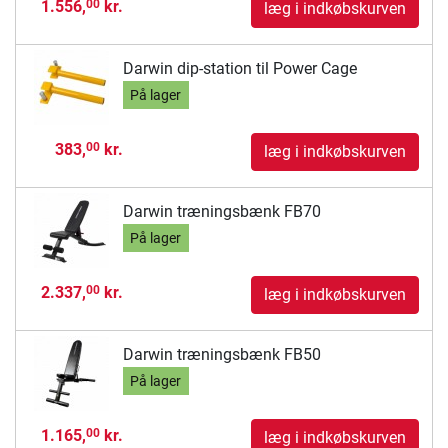
1.556,
kr.
00
læg i indkøbskurven
Darwin dip-station til Power Cage
På lager
383,
kr.
00
læg i indkøbskurven
Darwin træningsbænk FB70
På lager
2.337,
kr.
00
læg i indkøbskurven
Darwin træningsbænk FB50
På lager
1.165,
kr.
00
læg i indkøbskurven