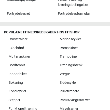
leveringsbetingelser
Fortrydelsesret
Fortrydelsesformular
POPULÆRE FITNESSREDSKABER HOS FITSHOP
Crosstrainer
Motionscykler
Løbebånd
Romaskiner
Multimaskiner
Trampoliner
Bordtennis
Træningsbænk
Indoor bikes
Vægte
Boksning
Siddecykler
Kondicykler
Rulletrænere
Stepper
Racks/vægtstativer
Funktionel træning
Mavetræner