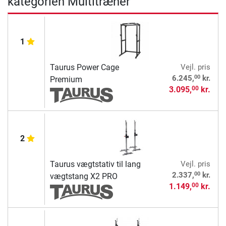
kategorien Multitræner
1
Taurus Power Cage
Vejl. pris
00
6.245,
kr.
Premium
3.095,
kr.
00
2
Taurus vægtstativ til lang
Vejl. pris
00
2.337,
kr.
vægtstang X2 PRO
1.149,
kr.
00