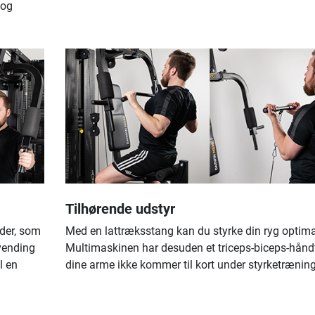
 og
Tilhørende udstyr
der, som
Med en lattræksstang kan du styrke din ryg optima
evending
Multimaskinen har desuden et triceps-biceps-hånd
l en
dine arme ikke kommer til kort under styrketrænin