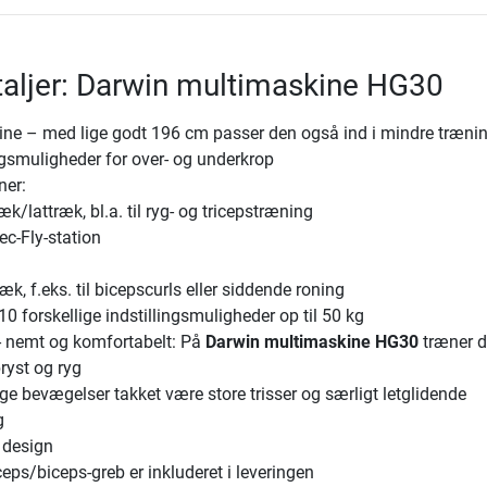
aljer: Darwin multimaskine HG30
kine – med lige godt 196 cm passer den også ind i mindre træn
gsmuligheder for over- og underkrop
ner:
æk/lattræk, bl.a. til ryg- og tricepstræning
ec-Fly-station
æk, f.eks. til bicepscurls eller siddende roning
 forskellige indstillingsmuligheder op til 50 kg
- nemt og komfortabelt: På
Darwin multimaskine HG30
træner d
ryst og ryg
e bevægelser takket være store trisser og særligt letglidende
g
 design
ceps/biceps-greb er inkluderet i leveringen