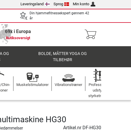
Leveringsland
Sprog
Min konto
Din hjemmefitnessekspert gennem 42
år
69x i Europa
Butiksoversigt
A OG
BOLDE, MÅTTER YOGA OG
S
TILBEHØR
r/Chin-
Muskelstimulatorer
Vibrationstræner
Professionelt
ioner
udstyr til
styrketræning
multimaskine HG30
Artikel.nr
DF-HG30
Bedømmelser