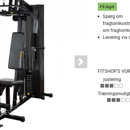
På lager
Spørg om
fragtomkostn
om fragtomk
Levering via 
Next
FITSHOP'S VU
justering
Træningsmulig