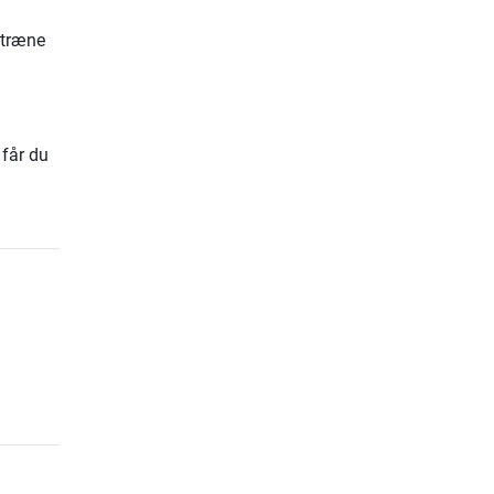
 træne
 får du