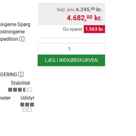
6.245,
kr.
00
Vejl. pris
4.682,
kr.
00
ingerne Spørg
Du sparer
1.563 kr.
ostningerne
spedition
antal
LÆG I INDKØBSKURVEN
RDERING
Stabilitet
heder
Udstyr