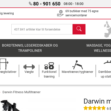
80 - 901 650
08:00 - 18:00
69 butikker med 75 egne
ig levering
servicemontører
søg
BORDTENNIS, LEGEREDSKABER OG
MASSAGE, YOG
TRAMPOLINER
WELLNES
ægtstativer
Vægte
Funktionel
Mavetræner/rygtræner
Dørribbe
træning
up stat
Darwin Fitness Multitræner
Darwin 
6 