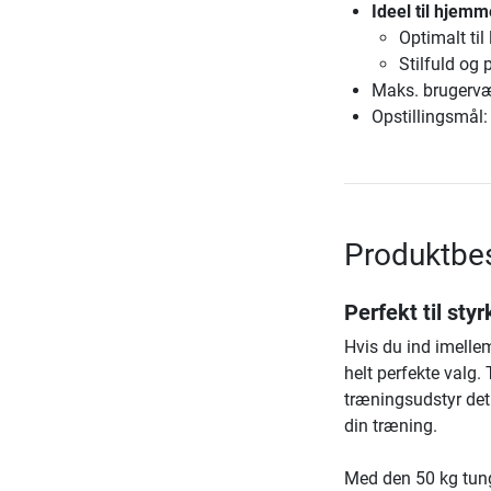
Ideel til hjem
Optimalt til
Stilfuld og
Maks. brugervæ
Opstillingsmål:
Produktbes
Perfekt til st
Hvis du ind imelle
helt perfekte valg.
træningsudstyr det 
din træning.
Med den 50 kg tung