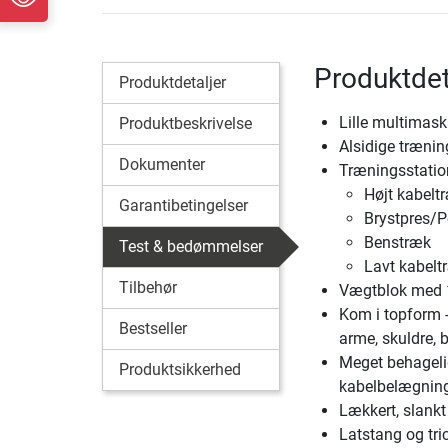
Produktdet
Produktdetaljer
Lille multimas
Produktbeskrivelse
Alsidige trænin
Dokumenter
Træningsstatio
Højt kabeltr
Garantibetingelser
Brystpres/P
Benstræk
Test & bedømmelser
Lavt kabeltr
Tilbehør
Vægtblok med 10
Kom i topform 
Bestseller
arme, skuldre, b
Meget behagelig
Produktsikkerhed
kabelbelægnin
Lækkert, slankt
Latstang og tri