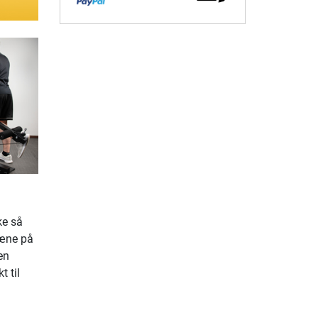
ke så
æne på
en
 til