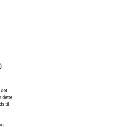
0
 det
r dette
s til
og