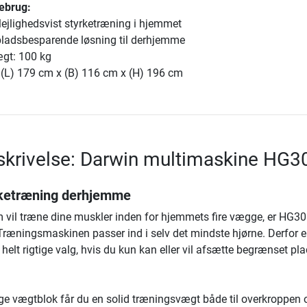
mebrug:
 lejlighedsvist styrketræning i hjemmet
 pladsbesparende løsning til derhjemme
gt: 100 kg
 (L) 179 cm x (B) 116 cm x (H) 196 cm
krivelse: Darwin multimaskine HG3
yrketræning derhjemme
m vil træne dine muskler inden for hjemmets fire vægge, er HG30
 Træningsmaskinen passer ind i selv det mindste hjørne. Derfor e
helt rigtige valg, hvis du kun kan eller vil afsætte begrænset plad
e vægtblok får du en solid træningsvægt både til overkroppen 