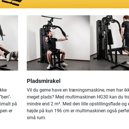
Pladsmirakel
ække
Vil du gerne have en træningsmaskine, men har ik
"ben"-
meget plads? Med multimaskinen HG30 kan du tr
imalt på
mindre end 2 m². Med den lille opstillingsflade og 
pen er
højde på kun 196 cm er multimaskinen også perfekt
små rum.