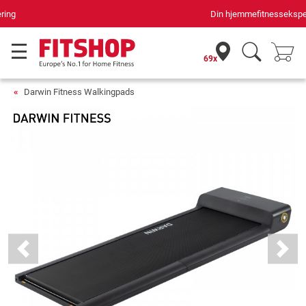
Din hjemmefitnessekspert gennem 42 år
69x
Darwin Fitness Walkingpads
Previous
Next