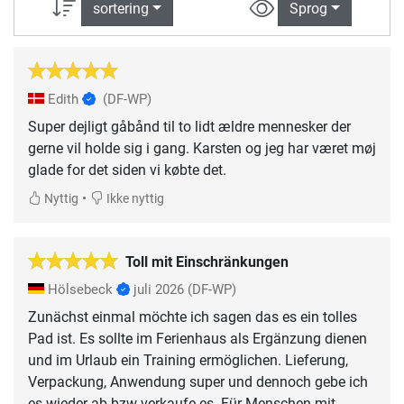
sortering
Sprog
Edith
(DF-WP)
Super dejligt gåbånd til to lidt ældre mennesker der
gerne vil holde sig i gang. Karsten og jeg har været møj
glade for det siden vi købte det.
•
Nyttig
Ikke nyttig
Toll mit Einschränkungen
Hölsebeck
juli 2026
(DF-WP)
Zunächst einmal möchte ich sagen das es ein tolles
Pad ist. Es sollte im Ferienhaus als Ergänzung dienen
und im Urlaub ein Training ermöglichen. Lieferung,
Verpackung, Anwendung super und dennoch gebe ich
es wieder ab bzw verkaufe es. Für Menschen mit