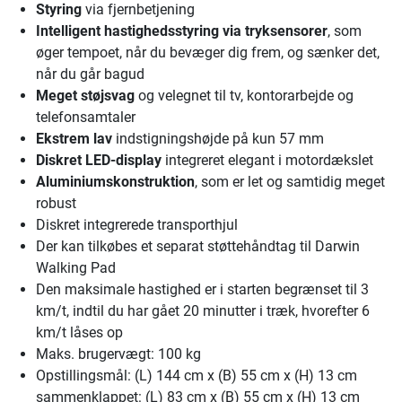
Styring
via fjernbetjening
Intelligent hastighedsstyring via tryksensorer
, som
øger tempoet, når du bevæger dig frem, og sænker det,
når du går bagud
Meget støjsvag
og velegnet til tv, kontorarbejde og
telefonsamtaler
Ekstrem lav
indstigningshøjde på kun 57 mm
Diskret LED-display
integreret elegant i motordækslet
Aluminiumskonstruktion
, som er let og samtidig meget
robust
Diskret integrerede transporthjul
Der kan tilkøbes et separat støttehåndtag til Darwin
Walking Pad
Den maksimale hastighed er i starten begrænset til 3
km/t, indtil du har gået 20 minutter i træk, hvorefter 6
km/t låses op
Maks. brugervægt: 100 kg
Opstillingsmål: (L) 144 cm x (B) 55 cm x (H) 13 cm
sammenklappet: (L) 83 cm x (B) 55 cm x (H) 13 cm