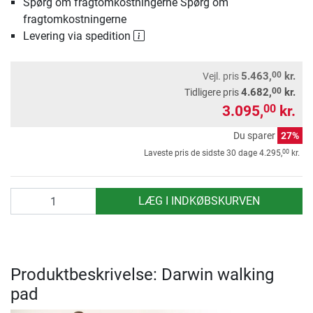
Spørg om fragtomkostningerne Spørg om
fragtomkostningerne
Levering via spedition
00
5.463,
kr.
Vejl. pris
00
4.682,
kr.
Tidligere pris
3.095,
kr.
00
Du sparer
27%
00
Laveste pris de sidste 30 dage
4.295,
kr.
antal
LÆG I INDKØBSKURVEN
Produktbeskrivelse: Darwin walking
pad