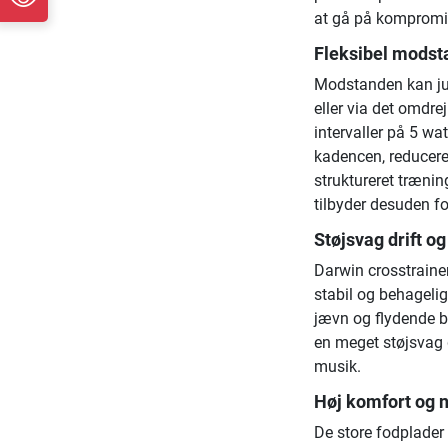
at gå på kompromis 
Fleksibel modst
Modstanden kan ju
eller via det omdr
intervaller på 5 w
kadencen, reducere
struktureret træni
tilbyder desuden fo
Støjsvag drift o
Darwin crosstrainer
stabil og behageli
jævn og flydende 
en meget støjsvag dr
musik.
Høj komfort og 
De store fodplader e