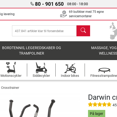
80 - 901 650
08:00 - 18:00
69 butikker med 75 egne
ig levering
servicemontører
søg
BORDTENNIS, LEGEREDSKABER OG
MASSAGE, YOG
TRAMPOLINER
WELLNES
Motionscykler
Siddecykler
Indoor bikes
Fitnesstrampoline
 Crosstrainer
Darwin c
45
På lager