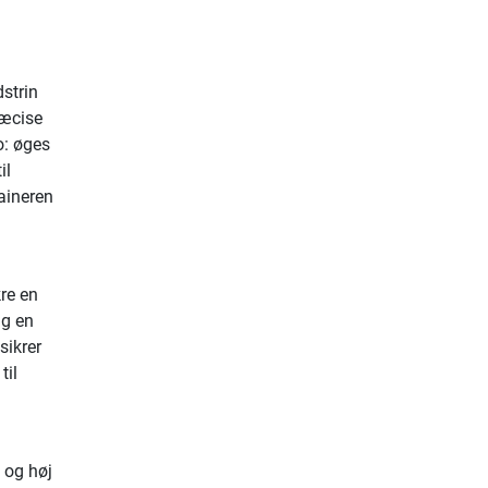
strin
ræcise
o: øges
il
aineren
.
kre en
ig en
sikrer
til
e og høj