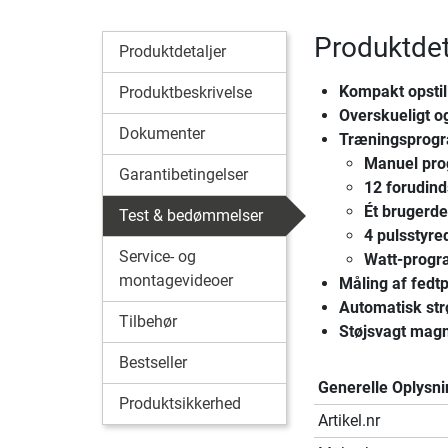
Produktdet
Produktdetaljer
Kompakt opstil
Produktbeskrivelse
Overskueligt og
Dokumenter
Træningsprog
Manuel pr
Garantibetingelser
12 forudin
Ét brugerde
Test & bedømmelser
4 pulsstyr
Service- og
Watt-prog
montagevideoer
Måling af fedt
Automatisk st
Tilbehør
Støjsvagt mag
Bestseller
Generelle Oplysni
Produktsikkerhed
Artikel.nr