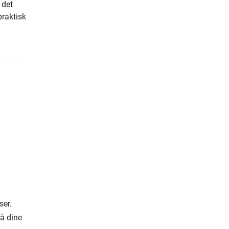
 det
praktisk
ser.
på dine