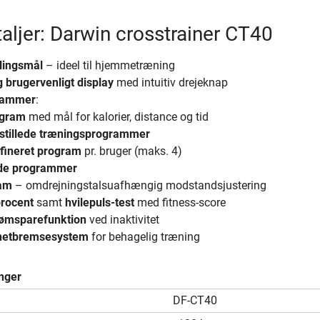
aljer: Darwin crosstrainer CT40
lingsmål
– ideel til hjemmetræning
 brugervenligt display
med intuitiv drejeknap
rammer
:
ogram
med mål for kalorier, distance og tid
dstillede træningsprogrammer
fineret program
pr. bruger (maks. 4)
ede programmer
ram
– omdrejningstalsuafhængig modstandsjustering
procent
samt
hvilepuls-test
med fitness-score
rømsparefunktion
ved inaktivitet
netbremsesystem
for behagelig træning
nger
DF-CT40