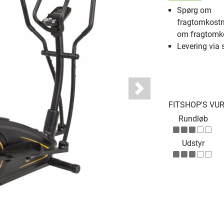
Spørg om
fragtomkostn
om fragtomk
Levering via 
Next
FITSHOP'S VU
Rundløb
Udstyr