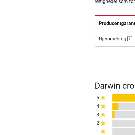
rettigheder som fo
Producentgarant
Hjemmebrug
Darwin cro
5
4
3
2
1