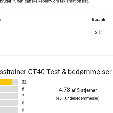
rbruger jf. den danske købelov om reklamationsret.
i
Garanti
2 år
sstrainer CT40 Test & bedømmelser
37
6
4.78
af 5 stjerner
2
(45 Kundebedømmelser)
0
0