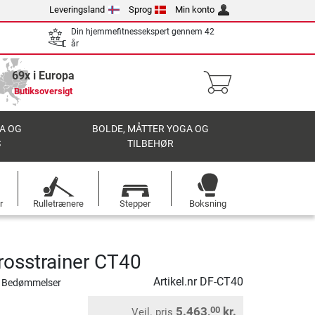
Leveringsland
Sprog
Min konto
Din hjemmefitnessekspert gennem 42
år
69x i Europa
Butiksoversigt
A OG
BOLDE, MÅTTER YOGA OG
S
TILBEHØR
r
Rulletrænere
Stepper
Boksning
rosstrainer CT40
Artikel.nr
DF-CT40
 Bedømmelser
5.463,
kr.
00
Vejl. pris