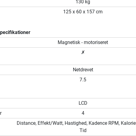
130 kg
125 x 60 x 157 cm
ecifikationer
m
Magnetisk - motoriseret
✗
Netdrevet
7.5
LCD
r
4
Distance, Effekt/Watt, Hastighed, Kadence RPM, Kalorier
Tid