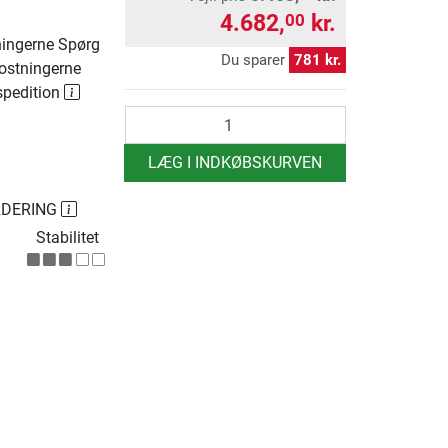
4.682,
kr.
00
ingerne Spørg
Du sparer
781 kr.
ostningerne
spedition
antal
LÆG I INDKØBSKURVEN
RDERING
Stabilitet