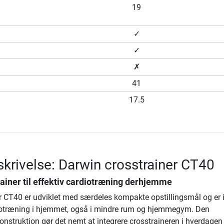
19
✓
✓
✗
41
17.5
krivelse: Darwin crosstrainer CT40
ainer til effektiv cardiotræning derhjemme
r CT40 er udviklet med særdeles kompakte opstillingsmål og er id
otræning i hjemmet, også i mindre rum og hjemmegym. Den
nstruktion gør det nemt at integrere crosstraineren i hverdagen