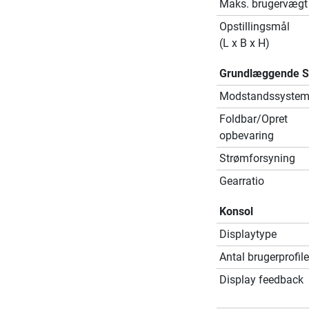
Maks. brugervægt
Opstillingsmål
(L x B x H)
Grundlæggende Sp
Modstandssyste
Foldbar/Opret
opbevaring
Strømforsyning
Gearratio
Konsol
Displaytype
Antal brugerprofile
Display feedback