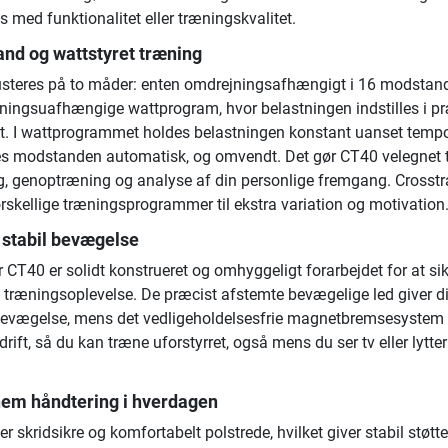
med funktionalitet eller træningskvalitet.
and og wattstyret træning
steres på to måder: enten omdrejningsafhængigt i 16 modstand
ejningsuafhængige wattprogram, hvor belastningen indstilles i p
att. I wattprogrammet holdes belastningen konstant uanset temp
s modstanden automatisk, og omvendt. Det gør CT40 velegnet t
ng, genoptræning og analyse af din personlige fremgang. Crosstr
rskellige træningsprogrammer til ekstra variation og motivation
g stabil bevægelse
 CT40 er solidt konstrueret og omhyggeligt forarbejdet for at si
g træningsoplevelse. De præcist afstemte bevægelige led giver d
bevægelse, mens det vedligeholdelsesfrie magnetbremsesystem 
ift, så du kan træne uforstyrret, også mens du ser tv eller lytter 
nem håndtering i hverdagen
r skridsikre og komfortabelt polstrede, hvilket giver stabil støtt