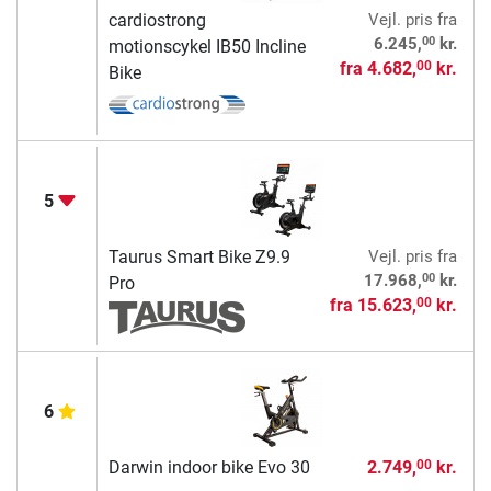
cardiostrong
Vejl. pris
fra
00
6.245,
kr.
motionscykel IB50 Incline
fra
4.682,
kr.
00
Bike
5
Taurus Smart Bike Z9.9
Vejl. pris
fra
00
17.968,
kr.
Pro
fra
15.623,
kr.
00
6
Darwin indoor bike Evo 30
2.749,
kr.
00