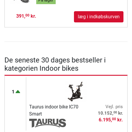
På lager
391,
kr.
00
læg i indkøbskurven
De seneste 30 dages bestseller i
kategorien Indoor bikes
1
Taurus indoor bike IC70
Vejl. pris
00
10.152,
kr.
Smart
6.195,
kr.
00