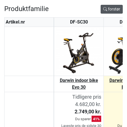
Produktfamilie
forstør
Artikel.nr
DF-SC30
DF
Darwin indoor bike
Darwin i
Evo 30
Ev
Tidligere pris
4.682,00 kr.
5
2.749,00 kr.
3
Du sparer
41%
Laveste pris de sidste 30
Du sp