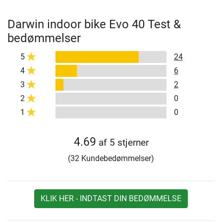
Darwin indoor bike Evo 40 Test &
bedømmelser
5
24
4
6
3
2
2
0
1
0
4.69
af 5 stjerner
(32 Kundebedømmelser)
KLIK HER - INDTAST DIN BEDØMMELSE