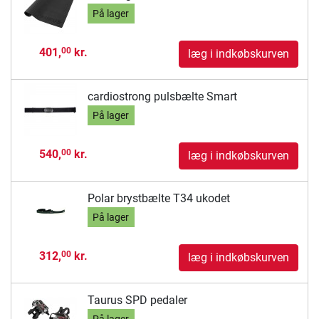
På lager
401,
kr.
00
læg i indkøbskurven
cardiostrong pulsbælte Smart
På lager
540,
kr.
00
læg i indkøbskurven
Polar brystbælte T34 ukodet
På lager
312,
kr.
00
læg i indkøbskurven
Taurus SPD pedaler