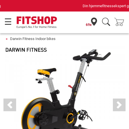
Din hjemmefitnessekspert gennem 42 år
69x
Darwin Fitness Indoor bikes
Previous
Next