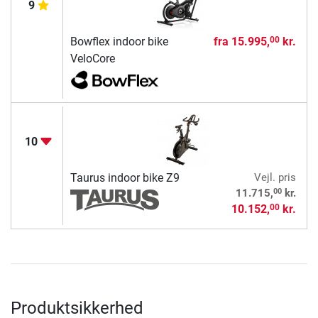
9
Bowflex indoor bike
fra
15.995,
kr.
00
VeloCore
10
Taurus indoor bike Z9
Vejl. pris
00
11.715,
kr.
10.152,
kr.
00
Produktsikkerhed