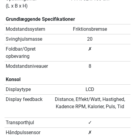
(L x B x H)
Grundlæggende Specifikationer
Modstandssystem
Friktionsbremse
Svinghjulsmasse
20
Foldbar/Opret
✗
opbevaring
Modstandsniveauer
8
Konsol
Displaytype
LCD
Display feedback
Distance, Effekt/Watt, Hastighed,
Kadence RPM, Kalorier, Puls, Tid
Transporthjul
✓
Håndpulssensor
✗