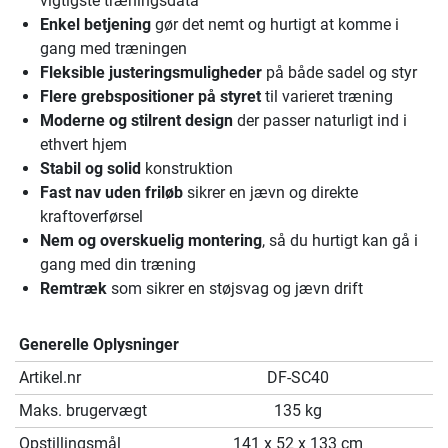
vigtigste træningsdata
Enkel betjening
gør det nemt og hurtigt at komme i
gang med træningen
Fleksible justeringsmuligheder
på både sadel og styr
Flere grebspositioner på styret
til varieret træning
Moderne og stilrent design
der passer naturligt ind i
ethvert hjem
Stabil og solid
konstruktion
Fast nav uden friløb
sikrer en jævn og direkte
kraftoverførsel
Nem og overskuelig montering
, så du hurtigt kan gå i
gang med din træning
Remtræk
som sikrer en støjsvag og jævn drift
Generelle Oplysninger
Artikel.nr
DF-SC40
Maks. brugervægt
135 kg
Opstillingsmål
141 x 52 x 133 cm