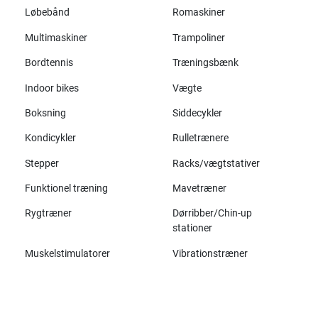
Løbebånd
Romaskiner
Multimaskiner
Trampoliner
Bordtennis
Træningsbænk
Indoor bikes
Vægte
Boksning
Siddecykler
Kondicykler
Rulletrænere
Stepper
Racks/vægtstativer
Funktionel træning
Mavetræner
Rygtræner
Dørribber/Chin-up
stationer
Muskelstimulatorer
Vibrationstræner
Alle mærker