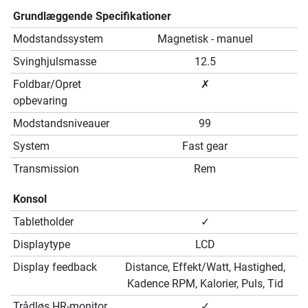
Grundlæggende Specifikationer
Modstandssystem
Magnetisk - manuel
Svinghjulsmasse
12.5
Foldbar/Opret
✗
opbevaring
Modstandsniveauer
99
System
Fast gear
Transmission
Rem
Konsol
Tabletholder
✓
Displaytype
LCD
Display feedback
Distance, Effekt/Watt, Hastighed,
Kadence RPM, Kalorier, Puls, Tid
Trådløs HR-monitor
✓