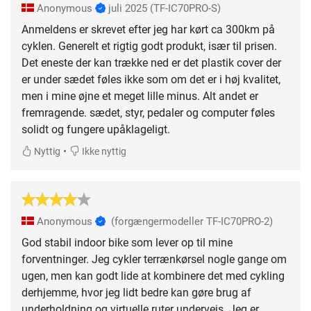
Anonymous
juli 2025
(TF-IC70PRO-S)
Anmeldens er skrevet efter jeg har kørt ca 300km på
cyklen. Generelt et rigtig godt produkt, især til prisen.
Det eneste der kan trække ned er det plastik cover der
er under sædet føles ikke som om det er i høj kvalitet,
men i mine øjne et meget lille minus. Alt andet er
fremragende. sædet, styr, pedaler og computer føles
solidt og fungere upåklageligt.
•
Nyttig
Ikke nyttig
Anonymous
(forgængermodeller TF-IC70PRO-2)
God stabil indoor bike som lever op til mine
forventninger. Jeg cykler terrænkørsel nogle gange om
ugen, men kan godt lide at kombinere det med cykling
derhjemme, hvor jeg lidt bedre kan gøre brug af
underholdning og virtuelle ruter undervejs. Jeg er