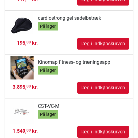
cardiostrong gel sadelbetræk
På lager
195,
kr.
00
læg i indkøbskurven
Kinomap fitness- og træningsapp
På lager
3.895,
kr.
00
læg i indkøbskurven
CST-VC-M
På lager
1.549,
kr.
00
læg i indkøbskurven