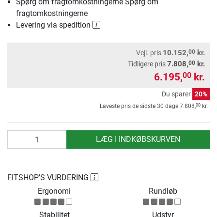
Spørg om fragtomkostningerne Spørg om
fragtomkostningerne
Levering via spedition
00
10.152,
kr.
Vejl. pris
00
7.808,
kr.
Tidligere pris
6.195,
kr.
00
Du sparer
20%
00
Laveste pris de sidste 30 dage
7.808,
kr.
antal
LÆG I INDKØBSKURVEN
FITSHOP'S VURDERING
Ergonomi
Rundløb
Stabilitet
Udstyr