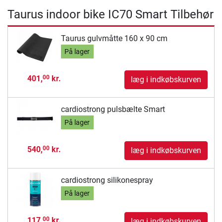
Taurus indoor bike IC70 Smart Tilbehør
Taurus gulvmåtte 160 x 90 cm
På lager
401,
kr.
00
læg i indkøbskurven
cardiostrong pulsbælte Smart
På lager
540,
kr.
00
læg i indkøbskurven
cardiostrong silikonespray
På lager
117,
kr.
00
læg i indkøbskurven