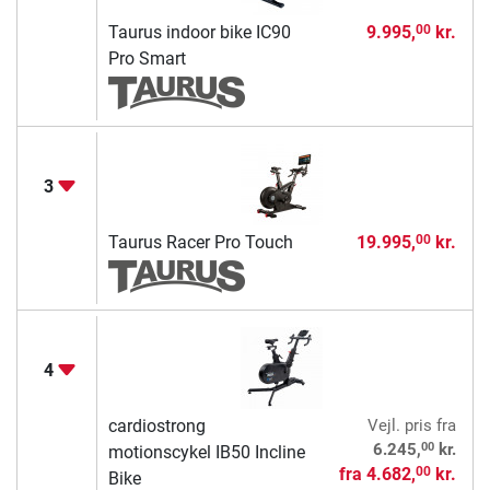
Taurus indoor bike IC90
9.995,
kr.
00
Pro Smart
3
Taurus Racer Pro Touch
19.995,
kr.
00
4
cardiostrong
Vejl. pris
fra
00
6.245,
kr.
motionscykel IB50 Incline
fra
4.682,
kr.
00
Bike