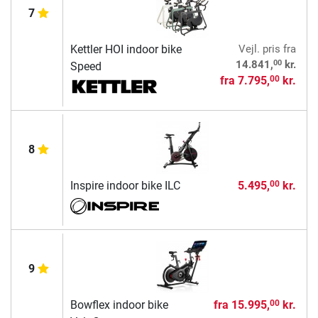
7
Kettler HOI indoor bike
Vejl. pris
fra
00
14.841,
kr.
Speed
fra
7.795,
kr.
00
8
Inspire indoor bike ILC
5.495,
kr.
00
9
Bowflex indoor bike
fra
15.995,
kr.
00