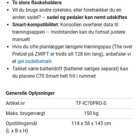
To store flaskeholdere
Vil du bruge andre cykelsko, eller foretrækker du en
anden sadel? –
sadel og pedaler kan nemt udskiftes
Smart-kompatibilitet
: Konsollen overfører data til
træningsappen – modstanden kan du fortsat justere
manuelt
Hvis du ofte planlægger længere træningspas (The over
Pretzel på ZWIFT er trods alt 128 km lang), anbefaler vi
et
gel sadelbetræk
Takket være batteridrift (batterier sælges separat) kan
du placere C70 Smart helt frit i rummet
Generelle Oplysninger
Artikel.nr
TF-IC70PRO-S
Maks. brugervægt
150 kg
Opstillingsmål
114 x 58 x 145 cm
(L x B x H)