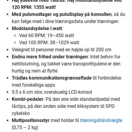
Høj ydeevne
med Taurus: Høj modstandsydelse ved
120 RPM: 1355 watt!
Med pulsmodtager og pulsdisplay på konsollen
, så du
kan følge med i dine træningsdata under træningen
Modstandsydelse i watt
:
Ved 60 RPM: 19–450 watt
Ved 100 RPM: 38–1029 watt
Velegnet til personer med en højde op til 200 cm
Endnu mere frihed under træningen
: Intet behov for
nettilslutning, og takket være transporthjulene er den
hurtig og nem at flytte
Trådløs kommunikationsgrænseflade
til forbindelse
med forskellige apps
9,5 x 6 cm stor, overskuelig LCD-konsol
Kombi-pedaler
: På den ene side standardpedal med
tåclips, på den anden side med kliksystem til SPD
cykelsko
Multipositionsstyr
med holder til
træningshåndvægte
(0,75 – 2 kg)