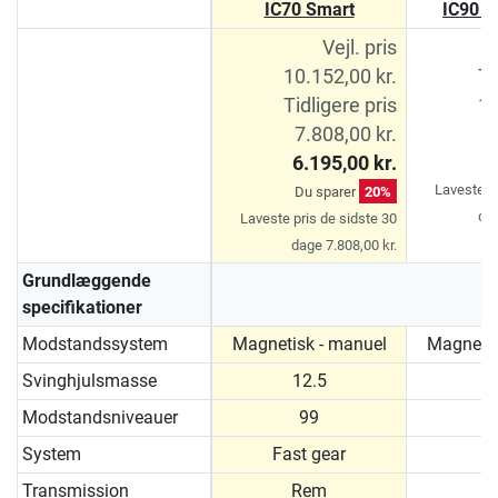
IC70 Smart
IC90 P
Vejl. pris
10.152,00 kr.
Ti
Tidligere pris
11
7.808,00 kr.
9
6.195,00 kr.
D
Laveste pr
Du sparer
20%
dag
Laveste pris de sidste 30
dage 7.808,00 kr.
Grundlæggende
specifikationer
Modstandssystem
Magnetisk - manuel
Magnetis
Svinghjulsmasse
12.5
Modstandsniveauer
99
System
Fast gear
Transmission
Rem