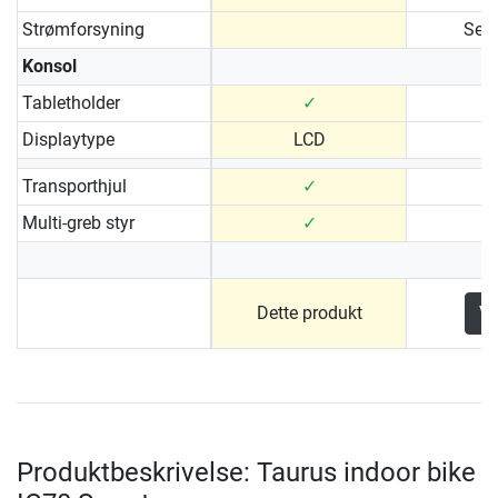
Strømforsyning
Selv
Konsol
Tabletholder
✓
Displaytype
LCD
Transporthjul
✓
Multi-greb styr
✓
Dette produkt
Vi
Produktbeskrivelse: Taurus indoor bike