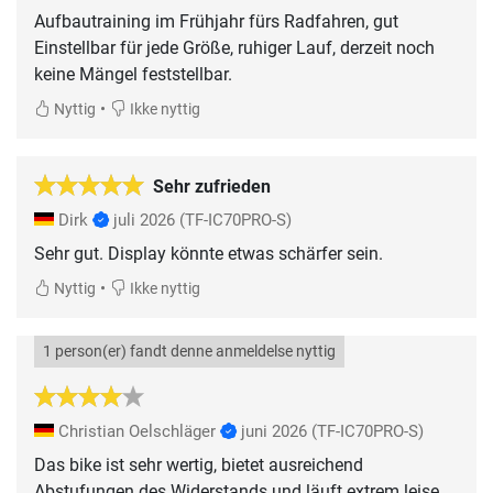
Aufbautraining im Frühjahr fürs Radfahren, gut
Einstellbar für jede Größe, ruhiger Lauf, derzeit noch
keine Mängel feststellbar.
•
Nyttig
Ikke nyttig
Sehr zufrieden
Dirk
juli 2026
(TF-IC70PRO-S)
Sehr gut. Display könnte etwas schärfer sein.
•
Nyttig
Ikke nyttig
1 person(er) fandt denne anmeldelse nyttig
Christian Oelschläger
juni 2026
(TF-IC70PRO-S)
Das bike ist sehr wertig, bietet ausreichend
Abstufungen des Widerstands und läuft extrem leise.