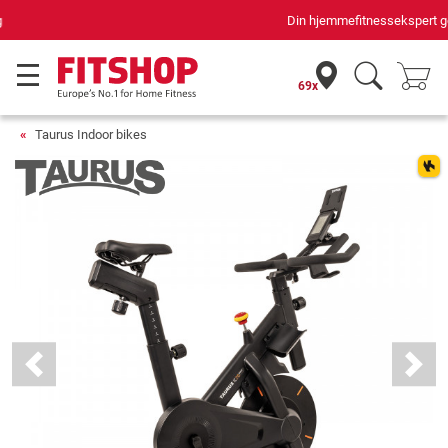
Din hjemmefitnessekspert gennem 42 år
69x
Taurus Indoor bikes
Previous
Next