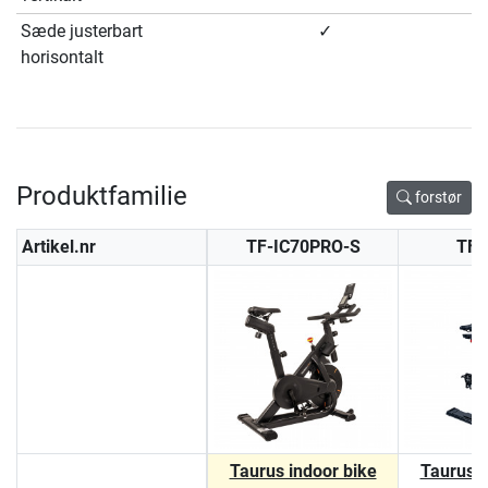
Sæde justerbart
✓
horisontalt
Produktfamilie
forstør
Artikel.nr
TF-IC70PRO-S
TF-
Taurus indoor bike
Taurus i