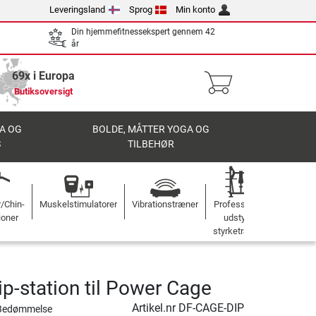
Leveringsland
Sprog
Min konto
Din hjemmefitnessekspert gennem 42
år
69x i Europa
Butiksoversigt
A OG
BOLDE, MÅTTER YOGA OG
S
TILBEHØR
r/Chin-
Muskelstimulatorer
Vibrationstræner
Professionelt
ioner
udstyr til
styrketræning
ip-station til Power Cage
Artikel.nr
DF-CAGE-DIP
Bedømmelse