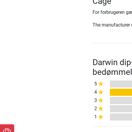
Cage
For forbrugeren gæ
The manufacturer d
Darwin dip
bedømmel
5
4
3
2
1