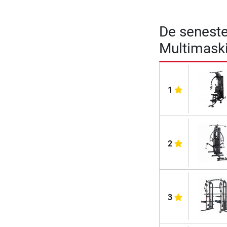
De seneste
Multimaski
1
2
3