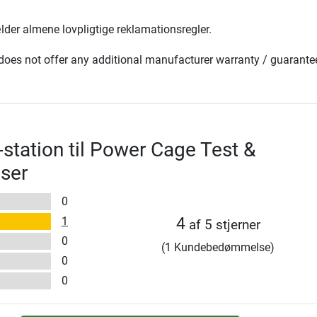
lder almene lovpligtige reklamationsregler.
oes not offer any additional manufacturer warranty / guarante
-station til Power Cage Test &
ser
0
1
4
af 5 stjerner
0
(1 Kundebedømmelse)
0
0