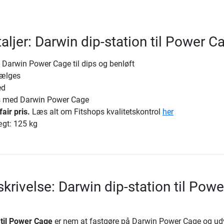
aljer: Darwin dip-station til Power C
il Darwin Power Cage til dips og benløft
vælges
ed
s med Darwin Power Cage
fair pris.
Læs alt om Fitshops kvalitetskontrol
her
gt: 125 kg
krivelse: Darwin dip-station til Powe
 til Power Cage
er nem at fastgøre på Darwin Power Cage og ud