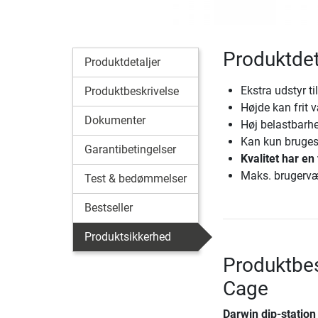
Produktdet
Produktdetaljer
Ekstra udstyr t
Produktbeskrivelse
Højde kan frit 
Dokumenter
Høj belastbarh
Kan kun bruge
Garantibetingelser
Kvalitet har en 
Maks. brugervæ
Test & bedømmelser
Bestseller
Produktsikkerhed
Produktbes
Cage
Darwin dip-station