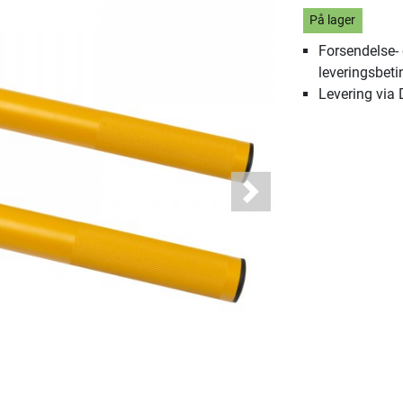
På lager
Forsendelse-
leveringsbeti
Levering via
Next