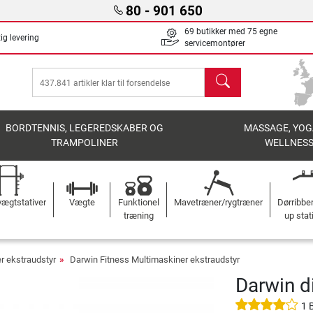
80 - 901 650
69 butikker med 75 egne
ig levering
servicemontører
søg
BORDTENNIS, LEGEREDSKABER OG
MASSAGE, YOG
TRAMPOLINER
WELLNES
ægtstativer
Vægte
Funktionel
Mavetræner/rygtræner
Dørribbe
træning
up stat
r ekstraudstyr
Darwin Fitness Multimaskiner ekstraudstyr
Darwin d
1 