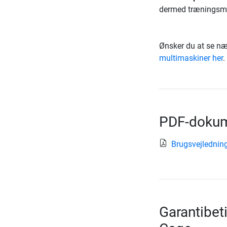
dermed træningsmul
Ønsker du at se næ
multimaskiner her
.
PDF-dokum
Brugsvejlednin
Garantibeti