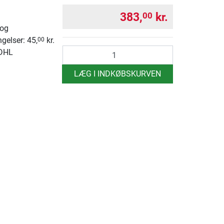
383,
kr.
00
 og
ngelser: 45,
kr.
00
antal
 DHL
LÆG I INDKØBSKURVEN