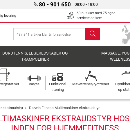
80 - 901 650
08:00 - 18:00
69 butikker med 75 egne
ig levering
servicemontører
søg
BORDTENNIS, LEGEREDSKABER OG
MASSAGE, YOG
TRAMPOLINER
WELLNES
ægtstativer
Vægte
Funktionel
Mavetræner/rygtræner
Dørribbe
træning
up stat
r ekstraudstyr
Darwin Fitness Multimaskiner ekstraudstyr
LTIMASKINER EKSTRAUDSTYR HOS F
INDEN FOR HJEMMEFITNESS