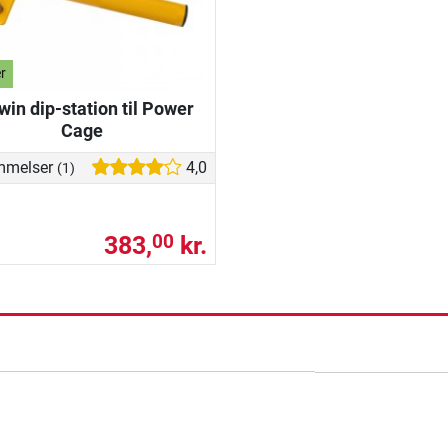
r
win dip-station til Power
Cage
mmelser
4,0
(1)
383,
kr.
00
ning