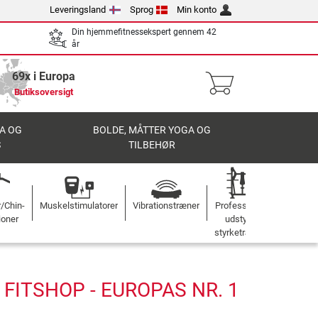
Leveringsland
Sprog
Min konto
Din hjemmefitnessekspert gennem 42
år
69x i Europa
Butiksoversigt
A OG
BOLDE, MÅTTER YOGA OG
S
TILBEHØR
r/Chin-
Muskelstimulatorer
Vibrationstræner
Professionelt
ioner
udstyr til
styrketræning
ITSHOP - EUROPAS NR. 1