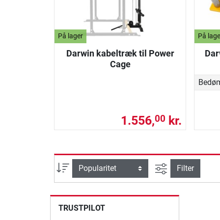
På lager
På lage
Darwin kabeltræk til Power
Dar
Cage
Bedø
1.556,
kr.
00
Avanceret søg
sortering
Filter
TRUSTPILOT