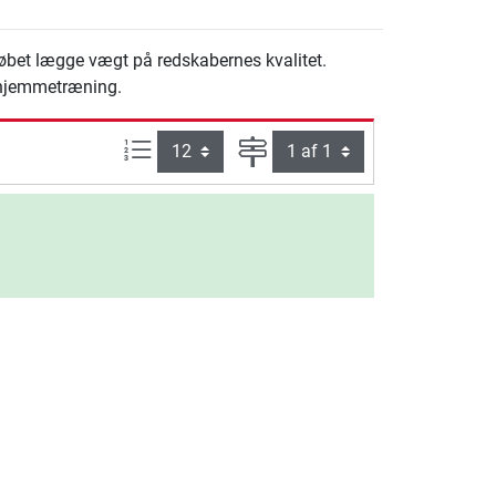
købet lægge vægt på redskabernes kvalitet.
v hjemmetræning.
Artikel pr. side:
Side