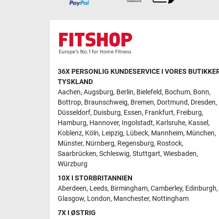
36X PERSONLIG KUNDESERVICE I VORES BUTIKKER
TYSKLAND
Aachen
,
Augsburg
,
Berlin
,
Bielefeld
,
Bochum
,
Bonn
,
Bottrop
,
Braunschweig
,
Bremen
,
Dortmund
,
Dresden
,
Düsseldorf
,
Duisburg
,
Essen
,
Frankfurt
,
Freiburg
,
Hamburg
,
Hannover
,
Ingolstadt
,
Karlsruhe
,
Kassel
,
Koblenz
,
Köln
,
Leipzig
,
Lübeck
,
Mannheim
,
München
,
Münster
,
Nürnberg
,
Regensburg
,
Rostock
,
Saarbrücken
,
Schleswig
,
Stuttgart
,
Wiesbaden
,
Würzburg
10X I STORBRITANNIEN
Aberdeen
,
Leeds
,
Birmingham
,
Camberley
,
Edinburgh
,
Glasgow
,
London
,
Manchester
,
Nottingham
7X I ØSTRIG