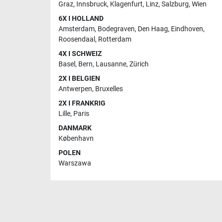
Graz
,
Innsbruck
,
Klagenfurt
,
Linz
,
Salzburg
,
Wien
6X I HOLLAND
Amsterdam
,
Bodegraven
,
Den Haag
,
Eindhoven
,
Roosendaal
,
Rotterdam
4X I SCHWEIZ
Basel
,
Bern
,
Lausanne
,
Zürich
2X I BELGIEN
Antwerpen
,
Bruxelles
2X I FRANKRIG
Lille
,
Paris
DANMARK
København
POLEN
Warszawa