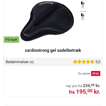
På lager
cardiostrong gel sadelbetræk
Bedømmelser
5,0
(4)
Du sparer
39 kr.
00
234,
kr.
fra
Vejl. pris
195,
kr.
00
fra