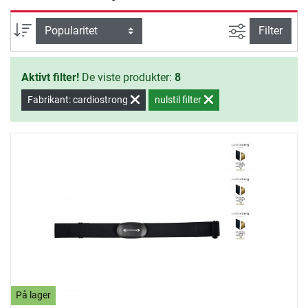
Avanceret s
sortering
Filter
Aktivt filter!
De viste produkter:
8
Fabrikant: cardiostrong
nulstil filter
På lager