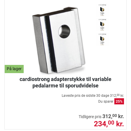
På lager
cardiostrong adapterstykke til variable
pedalarme til sporudvidelse
Laveste pris de sidste 30 dage
312,
kr.
00
Du sparer
25%
00
312,
kr.
Tidligere pris
234,
kr.
00