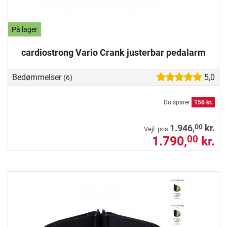
På lager
cardiostrong Vario Crank justerbar pedalarm
Bedømmelser
5,0
(6)
Du sparer
156 kr.
00
1.946,
kr.
Vejl. pris
1.790,
kr.
00