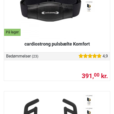
På lager
cardiostrong pulsbælte Komfort
Bedømmelser
4,9
(23)
391,
kr.
00