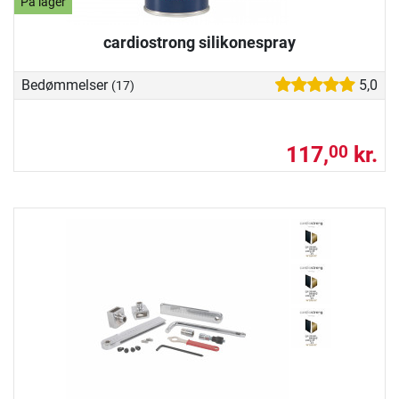
På lager
cardiostrong silikonespray
Bedømmelser
5,0
(17)
117,
kr.
00