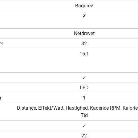
Bagdrev
✗
Netdrevet
er
32
15.1
✓
LED
r
1
Distance, Effekt/Watt, Hastighed, Kadence RPM, Kalorier
Tid
✓
22