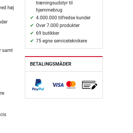
træningsudstyr til
ved høj
hjemmebrug
4.000.000 tilfredse kunder
nder
Over 7.000 produkter
69 butikker
75 egne serviceteknikere
r samt
BETALINGSMÅDER
rre
æcis