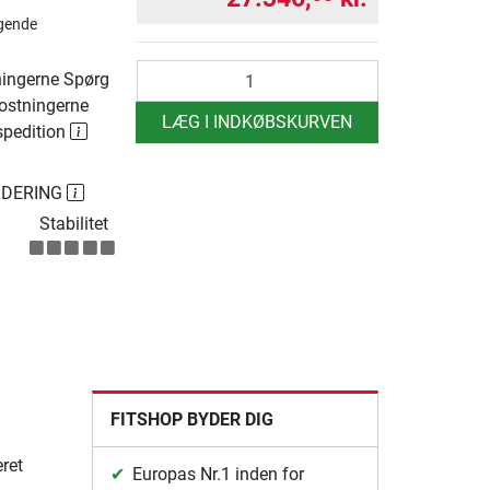
gende
antal
ingerne Spørg
ostningerne
LÆG I INDKØBSKURVEN
spedition
RDERING
Stabilitet
FITSHOP BYDER DIG
eret
Europas Nr.1 inden for