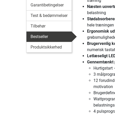
træning
Garantibetingelser
Næsten uovertru
belastning
Test & bedømmelser
Stødabsorbere
hele træningen
Tilbehør
Ergonomisk ud
Bestseller
grebsmulighede
Brugervenlig k
Produktsikkerhed
numerisk tastatu
Letlæseligt LE
Gennemtænkt 
Hurtigstart 
3 målprogram
12 forudinds
motivation
Brugerdefin
Wattprogram 
belastnings
4 pulsprogr