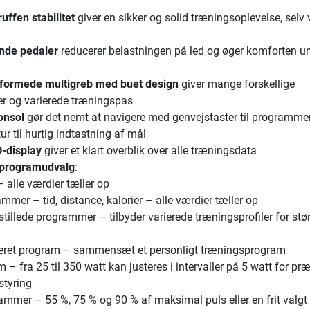
ffen stabilitet
giver en sikker og solid træningsoplevelse, selv 
nde pedaler
reducerer belastningen på led og øger komforten u
formede multigreb med buet design
giver mange forskellige
r og varierede træningspas
onsol
gør det nemt at navigere med genvejstaster til programme
r til hurtig indtastning af mål
D-display
giver et klart overblik over alle træningsdata
programudvalg
:
– alle værdier tæller op
mer – tid, distance, kalorier – alle værdier tæller op
tillede programmer – tilbyder varierede træningsprofiler for stø
eret program – sammensæt et personligt træningsprogram
– fra 25 til 350 watt kan justeres i intervaller på 5 watt for pr
styring
ammer – 55 %, 75 % og 90 % af maksimal puls eller en frit valgt