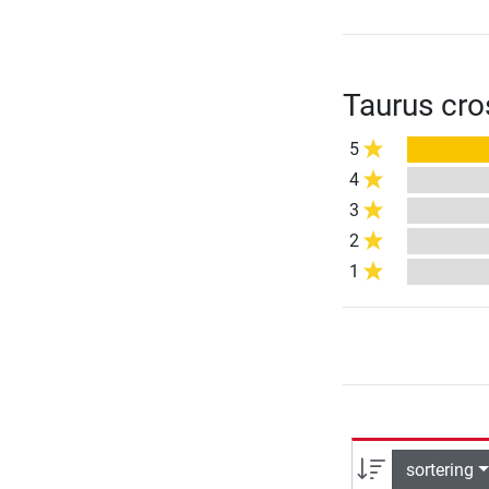
Taurus cro
5
4
3
2
1
sortering