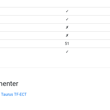
✓
✓
✗
✗
51
✓
enter
 Taurus TF-ECT