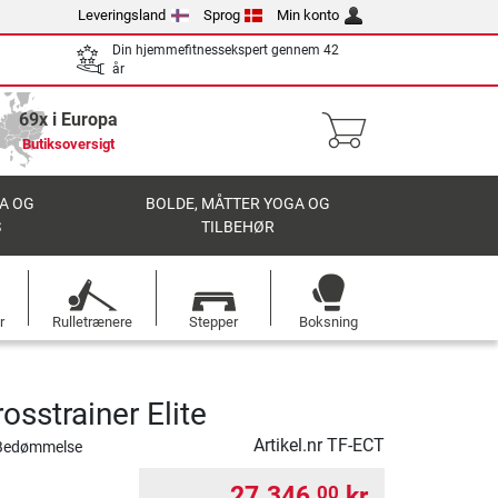
Leveringsland
Sprog
Min konto
Din hjemmefitnessekspert gennem 42
år
69x i Europa
Butiksoversigt
A OG
BOLDE, MÅTTER YOGA OG
S
TILBEHØR
r
Rulletrænere
Stepper
Boksning
osstrainer Elite
Artikel.nr
TF-ECT
Bedømmelse
27.346,
kr.
00