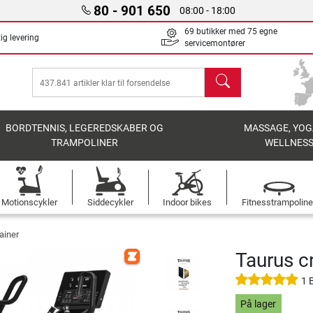
80 - 901 650
08:00 - 18:00
69 butikker med 75 egne
ig levering
servicemontører
søg
BORDTENNIS, LEGEREDSKABER OG
MASSAGE, YOG
TRAMPOLINER
WELLNES
Motionscykler
Siddecykler
Indoor bikes
Fitnesstrampoline
ainer
Taurus cr
1 
På lager