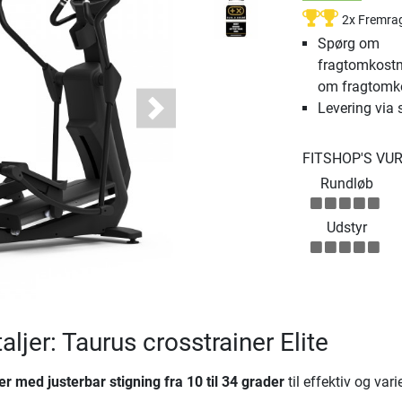
2x Fremra
Spørg om
fragtomkostn
om fragtomk
Levering via 
Next
FITSHOP'S VU
Rundløb
Udstyr
ljer: Taurus crosstrainer Elite
ner med justerbar stigning fra 10 til 34 grader
til effektiv og vari