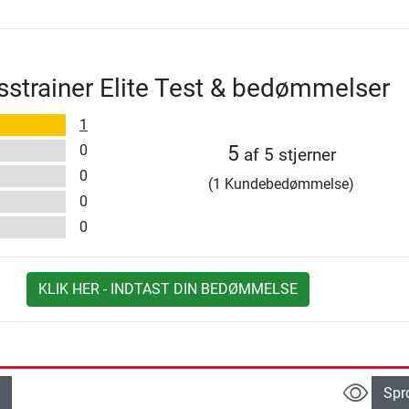
sstrainer Elite Test & bedømmelser
1
0
5
af 5 stjerner
0
(1 Kundebedømmelse)
0
0
KLIK HER - INDTAST DIN BEDØMMELSE
Spr