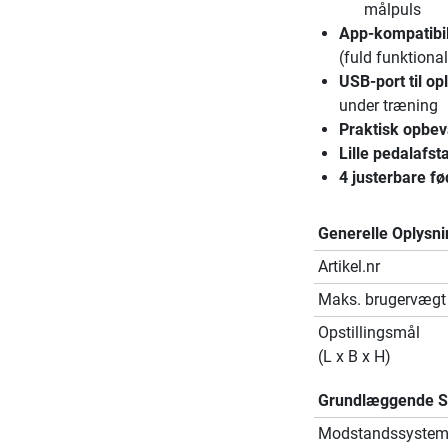
målpuls
App-kompatibil
(fuld funktion
USB-port til op
under træning
Praktisk opbev
Lille pedalafst
4 justerbare f
Generelle Oplysni
Artikel.nr
Maks. brugervægt
Opstillingsmål
(L x B x H)
Grundlæggende Sp
Modstandssyste