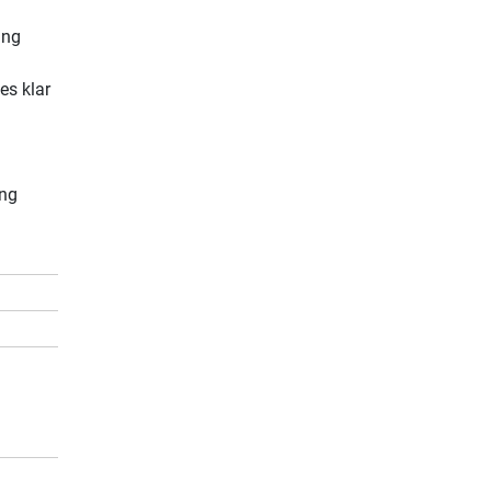
ing
es klar
ing