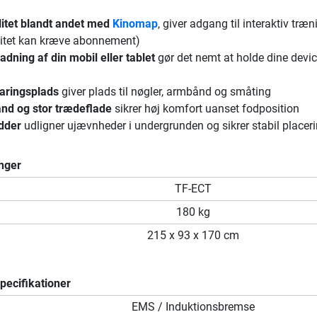
itet blandt andet med
Kinomap
, giver adgang til interaktiv træn
alitet kan kræve abonnement)
ladning af din mobil eller tablet
gør det nemt at holde dine devic
aringsplads
giver plads til nøgler, armbånd og småting
and og stor trædeflade
sikrer høj komfort uanset fodposition
ødder
udligner ujævnheder i undergrunden og sikrer stabil placer
nger
TF-ECT
180 kg
215 x 93 x 170 cm
ecifikationer
m
EMS / Induktionsbremse