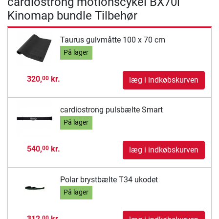
cardiostrong motionscykel BX70i
Kinomap bundle Tilbehør
Taurus gulvmåtte 100 x 70 cm
På lager
320,
kr.
00
læg i indkøbskurven
cardiostrong pulsbælte Smart
På lager
540,
kr.
00
læg i indkøbskurven
Polar brystbælte T34 ukodet
På lager
312,
kr.
00