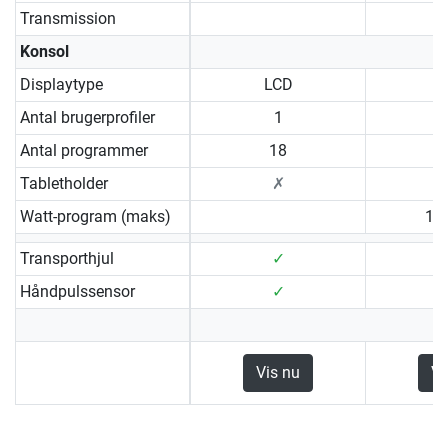
Transmission
R
Konsol
Displaytype
LCD
Antal brugerprofiler
1
Antal programmer
18
Tabletholder
✗
Watt-program (maks)
10 
Transporthjul
✓
Håndpulssensor
✓
Vis nu
Vi