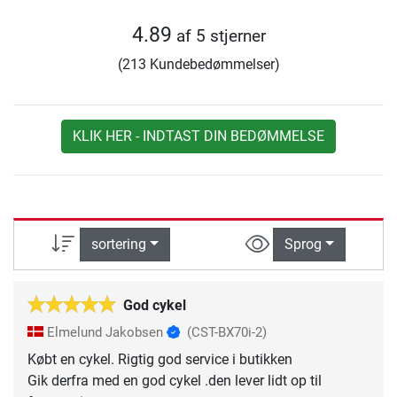
4.89
af 5 stjerner
(213 Kundebedømmelser)
KLIK HER - INDTAST DIN BEDØMMELSE
sortering
Sprog
God cykel
Elmelund Jakobsen
(CST-BX70i-2)
Købt en cykel. Rigtig god service i butikken
Gik derfra med en god cykel .den lever lidt op til