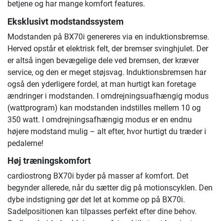
betjene og har mange komfort features.
Eksklusivt modstandssystem
Modstanden på BX70i genereres via en induktionsbremse.
Herved opstår et elektrisk felt, der bremser svinghjulet. Der
er altså ingen bevægelige dele ved bremsen, der kræver
service, og den er meget støjsvag. Induktionsbremsen har
også den yderligere fordel, at man hurtigt kan foretage
ændringer i modstanden. I omdrejningsuafhængig modus
(wattprogram) kan modstanden indstilles mellem 10 og
350 watt. I omdrejningsafhængig modus er en endnu
højere modstand mulig – alt efter, hvor hurtigt du træder i
pedalerne!
Høj træningskomfort
cardiostrong BX70i byder på masser af komfort. Det
begynder allerede, når du sætter dig på motionscyklen. Den
dybe indstigning gør det let at komme op på BX70i.
Sadelpositionen kan tilpasses perfekt efter dine behov.