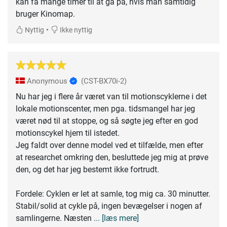
kan få mange timer til at gå på, hvis man samtidig
bruger Kinomap.
•
Nyttig
Ikke nyttig
Anonymous
(CST-BX70i-2)
Nu har jeg i flere år været van til motionscyklerne i det
lokale motionscenter, men pga. tidsmangel har jeg
været nød til at stoppe, og så søgte jeg efter en god
motionscykel hjem til istedet.
Jeg faldt over denne model ved et tilfælde, men efter
at researchet omkring den, besluttede jeg mig at prøve
den, og det har jeg bestemt ikke fortrudt.
Fordele: Cyklen er let at samle, tog mig ca. 30 minutter.
Stabil/solid at cykle på, ingen bevægelser i nogen af
samlingerne. Næsten
... [læs mere]