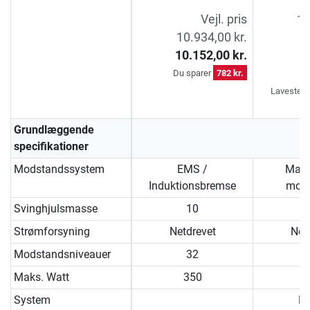
5
Vejl. pris
Ti
10.934,00 kr.
4
10.152,00 kr.
3
Du sparer
782 kr.
D
Laveste pr
d
Grundlæggende
specifikationer
Modstandssystem
EMS /
Magn
Induktionsbremse
moto
Svinghjulsmasse
10
Strømforsyning
Netdrevet
Net
Modstandsniveauer
32
Maks. Watt
350
System
Fr