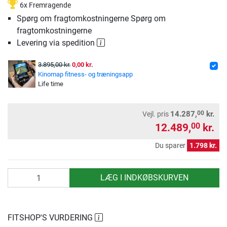
6x Fremragende
Spørg om fragtomkostningerne Spørg om
fragtomkostningerne
Levering via spedition
3.895,00 kr.
0,00 kr.
Kinomap fitness- og træningsapp
Life time
00
14.287,
kr.
Vejl. pris
12.489,
kr.
00
Du sparer
1.798 kr.
antal
LÆG I INDKØBSKURVEN
FITSHOP'S VURDERING