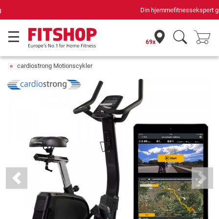
Din hjemmefitnessekspert gennem 42 år
69x
cardiostrong Motionscykler
Previous
Next