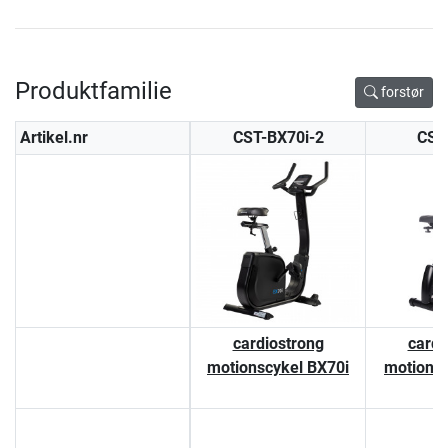
Produktfamilie
forstør
Artikel.nr
CST-BX70i-2
CST
cardiostrong
cardi
motionscykel BX70i
motions