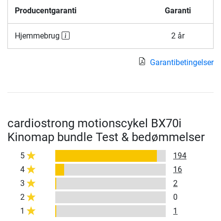
Producentgaranti
Garanti
Hjemmebrug
2 år
Garantibetingelser
cardiostrong motionscykel BX70i
Kinomap bundle Test & bedømmelser
5
194
4
16
3
2
2
0
1
1