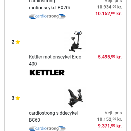
cardiostrong
Vejl. pris
00
10.934,
kr.
motionscykel BX70i
10.152,
kr.
00
2
Kettler motionscykel Ergo
5.495,
kr.
00
400
3
cardiostrong siddecykel
Vejl. pris
00
10.152,
kr.
BC60
9.371,
kr.
00