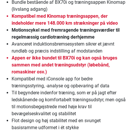
Bundle bestående af BX70i og træningsappen Kinomap
(livslang adgang)
Kompatibel med Kinomap træningsappen, der
indeholder mere 148.000 km strækninger på video
Motionscykel med fremragende træningsværdier til
regelmæssig cardiotræning derhjemme
Avanceret induktionsbremsesystem sikrer et jævnt
rundløb og præcis indstilling af modstanden
Appen er ikke bundet til BX70i og kan også bruges
sammen med andet træningsudstyr (løbebånd,
romaskiner osv.)
Kompatibel med iConsole app for bedre
træningsstyring, -analyse og opbevaring af data
Til begyndere indenfor træning, som er på jagt efter
ledskånende og komfortabelt træningsudstyr, men også
til motionsbegejstrede med høje krav til
bevægelseskvalitet og stabilitet
Flot design og høj stabilitet med en svunget
basisramme udformet i ét stykke