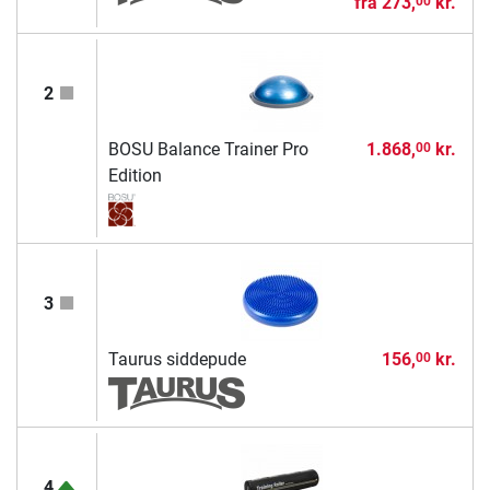
fra
273,
kr.
00
2
BOSU Balance Trainer Pro
1.868,
kr.
00
Edition
3
Taurus siddepude
156,
kr.
00
4