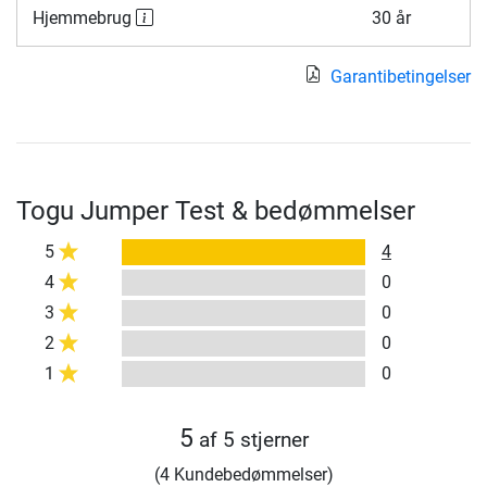
Hjemmebrug
30 år
Garantibetingelser
Togu Jumper Test & bedømmelser
5
4
4
0
3
0
2
0
1
0
5
af 5 stjerner
(4 Kundebedømmelser)