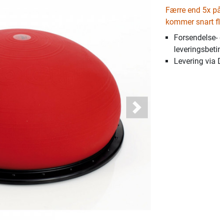
Færre end 5x på 
kommer snart fl
Forsendelse-
leveringsbeti
Levering via
Next