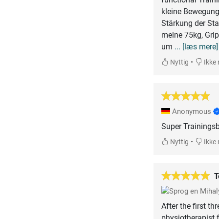
kleine Bewegungen
Stärkung der Sta
meine 75kg, Grip 
um
... [læs mere]
•
Nyttig
Ikke 
Anonymous
Super Trainingsba
•
Nyttig
Ikke 
T
Miha
After the first 
physiotherapist f