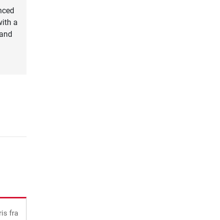
enced
with a
 and
ris
fra