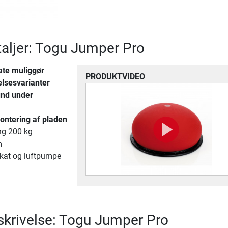
aljer: Togu Jumper Pro
ate muliggør
PRODUKTVIDEO
elsesvarianter
nd under
montering af pladen
ng 200 kg
m
akat og luftpumpe
krivelse: Togu Jumper Pro