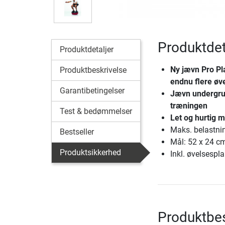
Produktdet
Produktdetaljer
Ny jævn Pro Pl
Produktbeskrivelse
endnu flere øv
Garantibetingelser
Jævn undergru
træningen
Test & bedømmelser
Let og hurtig 
Maks. belastni
Bestseller
Mål: 52 x 24 c
Produktsikkerhed
Inkl. øvelsespl
Produktbes