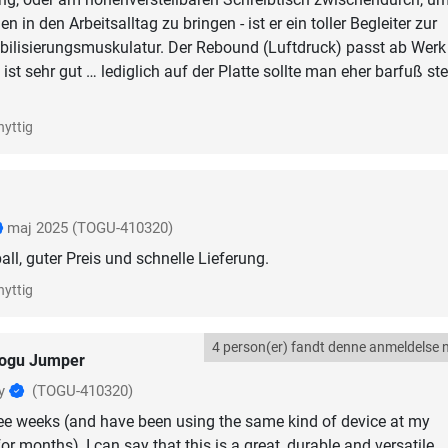
 in den Arbeitsalltag zu bringen - ist er ein toller Begleiter zur
bilisierungsmuskulatur. Der Rebound (Luftdruck) passt ab Werk
ist sehr gut … lediglich auf der Platte sollte man eher barfuß st
nyttig
maj 2025
(TOGU-410320)
ll, guter Preis und schnelle Lieferung.
nyttig
4 person(er) fandt denne anmeldelse n
ogu Jumper
ly
(TOGU-410320)
three weeks (and have been using the same kind of device at my
or months), I can say that this is a great, durable and versatile