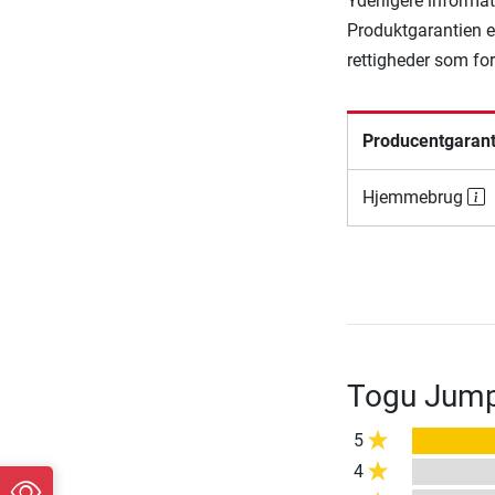
Yderligere informat
Produktgarantien er
rettigheder som fo
Producentgarant
Hjemmebrug
Togu Jump
5
4