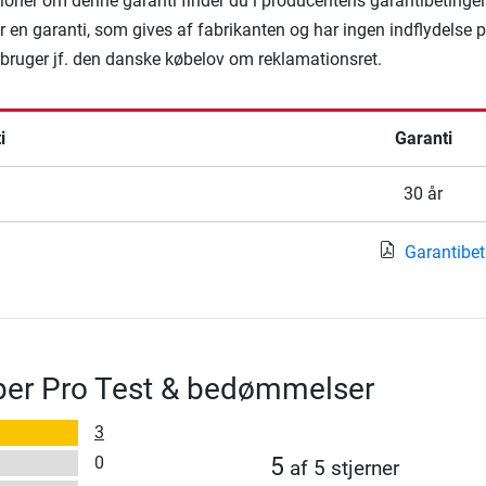
ioner om denne garanti finder du i producentens garantibetingel
 en garanti, som gives af fabrikanten og har ingen indflydelse 
rbruger jf. den danske købelov om reklamationsret.
i
Garanti
30 år
Garantibet
er Pro Test & bedømmelser
3
0
5
af 5 stjerner