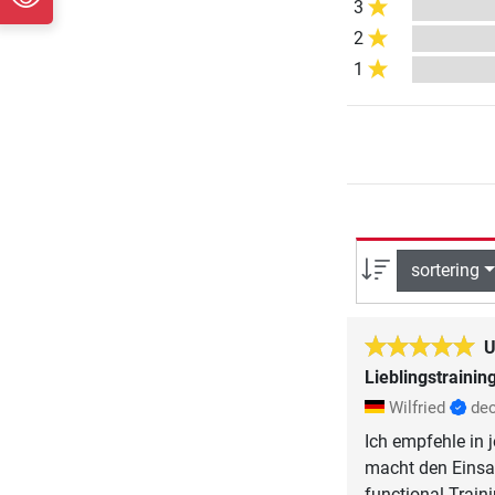
3
2
1
sortering
U
Lieblingstrainin
Wilfried
de
Ich empfehle in 
macht den Einsat
functional Train