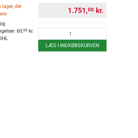
lager, der
1.751,
kr.
00
ere
 og
ngelser: 60,
kr.
00
antal
 DHL
LÆG I INDKØBSKURVEN