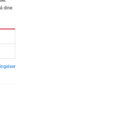
ser.
på dine
ingelser