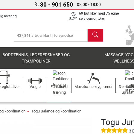
80 - 901 650
08:00 - 18:00
69 butikker med 75 egne
ig levering
servicemontører
søg
BORDTENNIS, LEGEREDSKABER OG
MASSAGE, YOG
TRAMPOLINER
WELLNES
ægtstativer
Vægte
Funktionel
Mavetræner/rygtræner
Dørribbe
træning
up stat
og koordination
Togu Balance og koordination
Togu Ju
3 