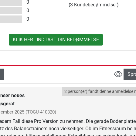
0
(3 Kundebedømmelser)
0
0
KLIK HER - INDTAST DIN BEDØMMELSE
Spr
2 person(er) fandt denne anmeldelse n
nser neues
gsgerät
cember 2025
(TOGU-410320)
jedem Fall diese Pro Version zu nehmen. Die gerade Bodenplatte
z des Balancetrainers noch vielseitiger. Ob im Fitnessraum bei
ing, oder am höhenverstellbaren Schreibtisch zwischendurch, u