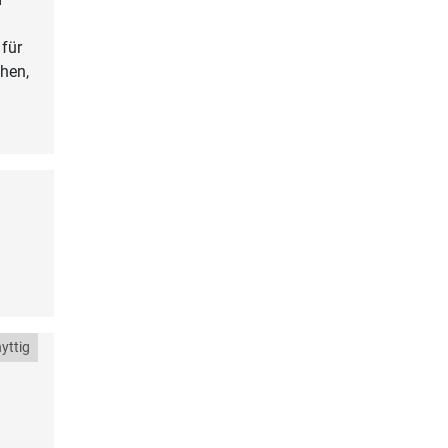
 für
ehen,
yttig