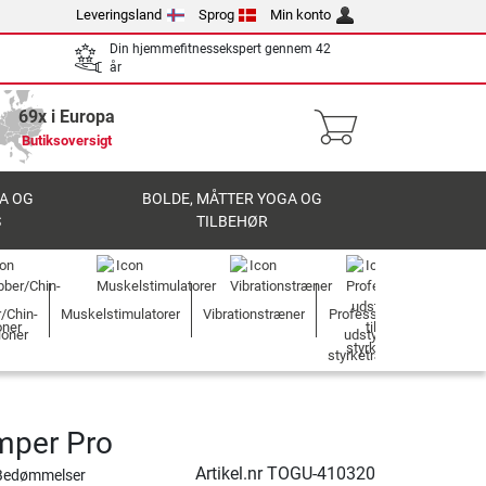
Leveringsland
Sprog
Min konto
Din hjemmefitnessekspert gennem 42
år
69x i Europa
Butiksoversigt
A OG
BOLDE, MÅTTER YOGA OG
S
TILBEHØR
r/Chin-
Muskelstimulatorer
Vibrationstræner
Professionelt
ioner
udstyr til
styrketræning
mper Pro
Artikel.nr
TOGU-410320
Bedømmelser