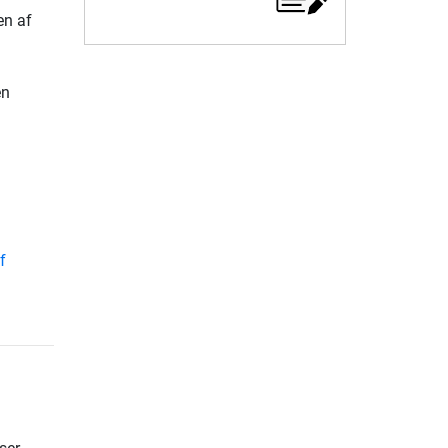
en af
en
f