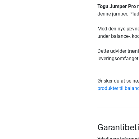
Togu Jumper Pro
m
denne jumper. Plad
Med den nye jævne p
under balance-, koo
Dette udvider træni
leveringsomfanget
Ønsker du at se næ
produkter til balan
Garantibet