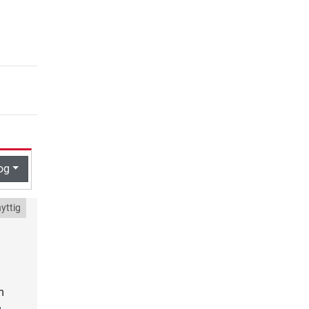
og
yttig
m
m