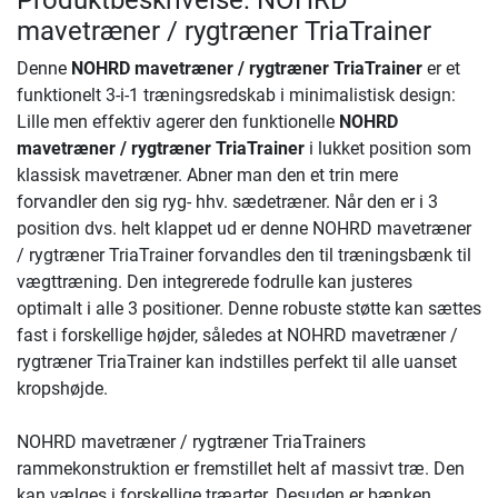
Produktbeskrivelse: NOHRD
mavetræner / rygtræner TriaTrainer
Denne
NOHRD mavetræner / rygtræner TriaTrainer
er et
funktionelt 3-i-1 træningsredskab i minimalistisk design:
Lille men effektiv agerer den funktionelle
NOHRD
mavetræner / rygtræner TriaTrainer
i lukket position som
klassisk mavetræner. Abner man den et trin mere
forvandler den sig ryg- hhv. sædetræner. Når den er i 3
position dvs. helt klappet ud er denne NOHRD mavetræner
/ rygtræner TriaTrainer forvandles den til træningsbænk til
vægttræning. Den integrerede fodrulle kan justeres
optimalt i alle 3 positioner. Denne robuste støtte kan sættes
fast i forskellige højder, således at NOHRD mavetræner /
rygtræner TriaTrainer kan indstilles perfekt til alle uanset
kropshøjde.
NOHRD mavetræner / rygtræner TriaTrainers
rammekonstruktion er fremstillet helt af massivt træ. Den
kan vælges i forskellige træarter. Desuden er bænken