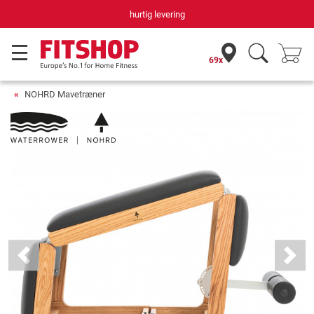
hurtig levering
69x
NOHRD Mavetræner
Previous
Next