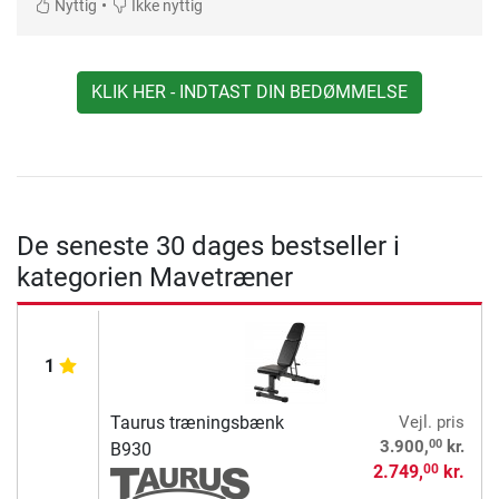
•
Nyttig
Ikke nyttig
KLIK HER - INDTAST DIN BEDØMMELSE
De seneste 30 dages bestseller i
kategorien Mavetræner
1
Taurus træningsbænk
Vejl. pris
00
3.900,
kr.
B930
2.749,
kr.
00