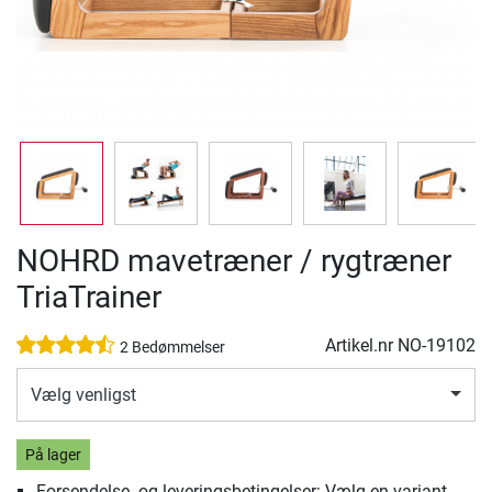
NOHRD mavetræner / rygtræner
TriaTrainer
Artikel.nr
NO-19102
2 Bedømmelser
Vælg venligst
På lager
Forsendelse- og leveringsbetingelser: Vælg en variant