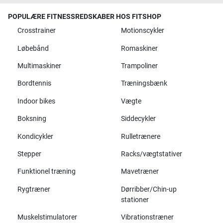
POPULÆRE FITNESSREDSKABER HOS FITSHOP
Crosstrainer
Motionscykler
Løbebånd
Romaskiner
Multimaskiner
Trampoliner
Bordtennis
Træningsbænk
Indoor bikes
Vægte
Boksning
Siddecykler
Kondicykler
Rulletrænere
Stepper
Racks/vægtstativer
Funktionel træning
Mavetræner
Rygtræner
Dørribber/Chin-up
stationer
Muskelstimulatorer
Vibrationstræner