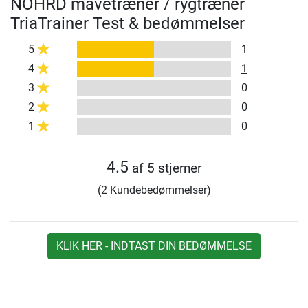
NOHRD mavetræner / rygtræner
TriaTrainer Test & bedømmelser
5
1
4
1
3
0
2
0
1
0
4.5
af 5 stjerner
(2 Kundebedømmelser)
KLIK HER - INDTAST DIN BEDØMMELSE