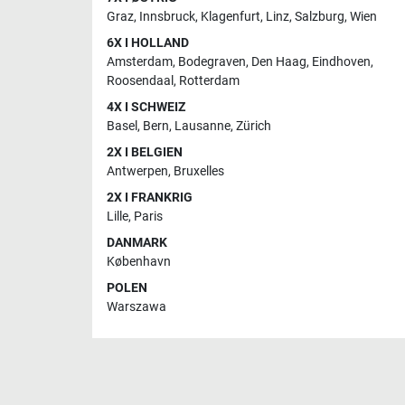
Graz
,
Innsbruck
,
Klagenfurt
,
Linz
,
Salzburg
,
Wien
6X I HOLLAND
Amsterdam
,
Bodegraven
,
Den Haag
,
Eindhoven
,
Roosendaal
,
Rotterdam
4X I SCHWEIZ
Basel
,
Bern
,
Lausanne
,
Zürich
2X I BELGIEN
Antwerpen
,
Bruxelles
2X I FRANKRIG
Lille
,
Paris
DANMARK
København
POLEN
Warszawa