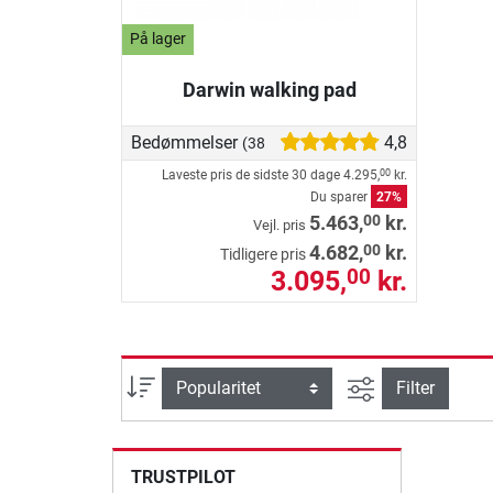
På lager
Darwin walking pad
Bedømmelser
4,8
(38)
Laveste pris de sidste 30 dage
4.295,
kr.
00
Du sparer
27%
00
5.463,
kr.
Vejl. pris
00
4.682,
kr.
Tidligere pris
3.095,
kr.
00
Avanceret søg
sortering
Filter
TRUSTPILOT