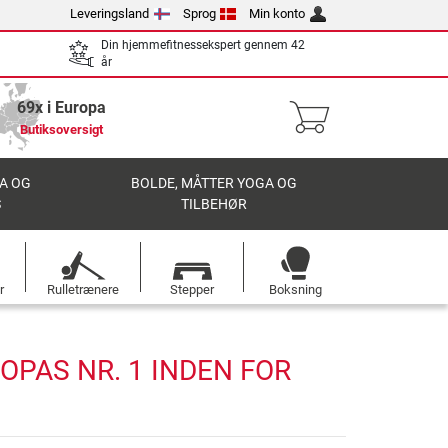
Leveringsland
Sprog
Min konto
Din hjemmefitnessekspert gennem 42
år
69x i Europa
Butiksoversigt
A OG
BOLDE, MÅTTER YOGA OG
S
TILBEHØR
r
Rulletrænere
Stepper
Boksning
OPAS NR. 1 INDEN FOR