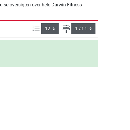
du se oversigten over hele Darwin Fitness
Artikel pr. side:
Side