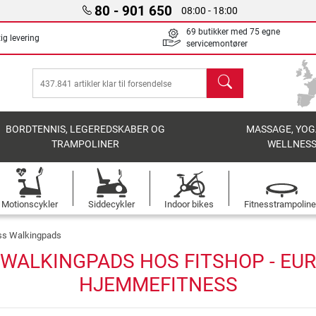
80 - 901 650
08:00 - 18:00
69 butikker med 75 egne
ig levering
servicemontører
søg
BORDTENNIS, LEGEREDSKABER OG
MASSAGE, YOG
TRAMPOLINER
WELLNES
Motionscykler
Siddecykler
Indoor bikes
Fitnesstrampoline
ss Walkingpads
WALKINGPADS HOS FITSHOP - EUR
HJEMMEFITNESS