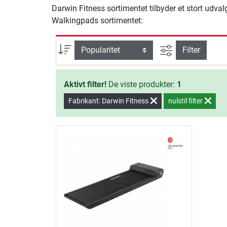
Darwin Fitness sortimentet tilbyder et stort udval
Walkingpads sortimentet:
Avanceret søg
sortering
Filter
Aktivt filter!
De viste produkter:
1
Fabrikant: Darwin Fitness
nulstil filter