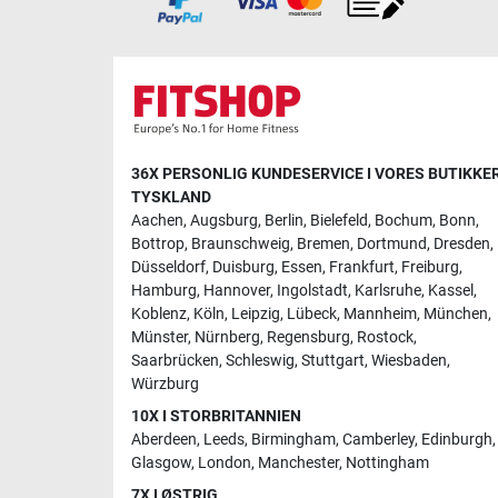
36X PERSONLIG KUNDESERVICE I VORES BUTIKKER
TYSKLAND
Aachen
,
Augsburg
,
Berlin
,
Bielefeld
,
Bochum
,
Bonn
,
Bottrop
,
Braunschweig
,
Bremen
,
Dortmund
,
Dresden
,
Düsseldorf
,
Duisburg
,
Essen
,
Frankfurt
,
Freiburg
,
Hamburg
,
Hannover
,
Ingolstadt
,
Karlsruhe
,
Kassel
,
Koblenz
,
Köln
,
Leipzig
,
Lübeck
,
Mannheim
,
München
,
Münster
,
Nürnberg
,
Regensburg
,
Rostock
,
Saarbrücken
,
Schleswig
,
Stuttgart
,
Wiesbaden
,
Würzburg
10X I STORBRITANNIEN
Aberdeen
,
Leeds
,
Birmingham
,
Camberley
,
Edinburgh
,
Glasgow
,
London
,
Manchester
,
Nottingham
7X I ØSTRIG