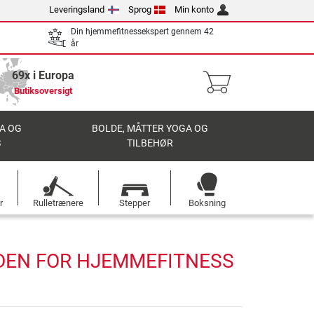
Leveringsland
Sprog
Min konto
Din hjemmefitnessekspert gennem 42
år
69x i Europa
Butiksoversigt
A OG
BOLDE, MÅTTER YOGA OG
S
TILBEHØR
r
Rulletrænere
Stepper
Boksning
NDEN FOR HJEMMEFITNESS