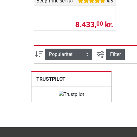
Bedømmelser
4,8
(9)
8.433,
kr.
00
Avanceret søg
sortering
Filter
TRUSTPILOT