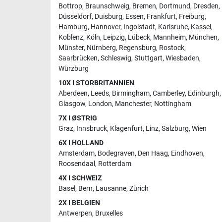
Bottrop
,
Braunschweig
,
Bremen
,
Dortmund
,
Dresden
,
Düsseldorf
,
Duisburg
,
Essen
,
Frankfurt
,
Freiburg
,
Hamburg
,
Hannover
,
Ingolstadt
,
Karlsruhe
,
Kassel
,
Koblenz
,
Köln
,
Leipzig
,
Lübeck
,
Mannheim
,
München
,
Münster
,
Nürnberg
,
Regensburg
,
Rostock
,
Saarbrücken
,
Schleswig
,
Stuttgart
,
Wiesbaden
,
Würzburg
10X I STORBRITANNIEN
Aberdeen
,
Leeds
,
Birmingham
,
Camberley
,
Edinburgh
,
Glasgow
,
London
,
Manchester
,
Nottingham
7X I ØSTRIG
Graz
,
Innsbruck
,
Klagenfurt
,
Linz
,
Salzburg
,
Wien
6X I HOLLAND
Amsterdam
,
Bodegraven
,
Den Haag
,
Eindhoven
,
Roosendaal
,
Rotterdam
4X I SCHWEIZ
Basel
,
Bern
,
Lausanne
,
Zürich
2X I BELGIEN
Antwerpen
,
Bruxelles