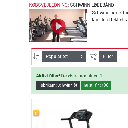
KØBSVEJLEDNING
: SCHWINN LØBEBÅND
Schwinn har et br
kan du effektivt t
Avanceret søg
sortering
Filter
Aktivt filter!
De viste produkter:
1
Fabrikant: Schwinn
nulstil filter