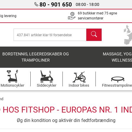
80 - 901 650
08:00 - 18:00
69 butikker med 75 egne
ig levering
servicemontører
søg
BORDTENNIS, LEGEREDSKABER OG
MASSAGE, YOG
TRAMPOLINER
WELLNES
Motionscykler
Siddecykler
Indoor bikes
Fitnesstrampoline
nd
HOS FITSHOP - EUROPAS NR. 1 I
Øg din kondition og aktivér din fedtforbrænding