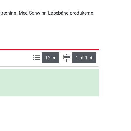
emmetræning. Med Schwinn Løbebånd produkerne
Artikel pr. side:
Side