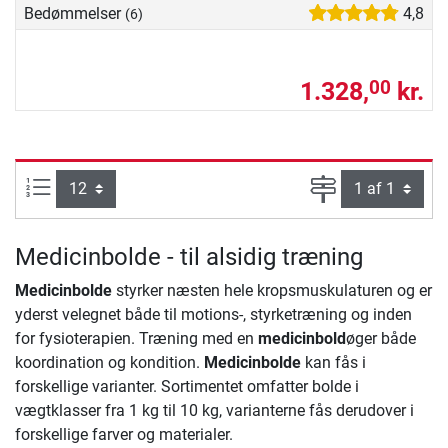
Bedømmelser
4,8
(6)
1.328,
kr.
00
Artikel pr. side:
Side
Medicinbolde - til alsidig træning
Medicinbolde
styrker næsten hele kropsmuskulaturen og er
yderst velegnet både til motions-, styrketræning og inden
for fysioterapien. Træning med en
medicinbold
øger både
koordination og kondition.
Medicinbolde
kan fås i
forskellige varianter. Sortimentet omfatter bolde i
vægtklasser fra 1 kg til 10 kg, varianterne fås derudover i
forskellige farver og materialer.