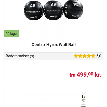
På lager
Centr x Hyrox Wall Ball
Bedømmelser
5,0
(3)
499,
kr.
00
fra