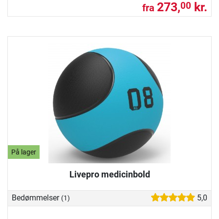
273,
kr.
00
fra
På lager
Livepro medicinbold
Bedømmelser
5,0
(1)