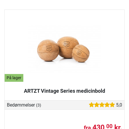
På lager
ARTZT Vintage Series medicinbold
Bedømmelser
5,0
(3)
430,
kr.
00
fra