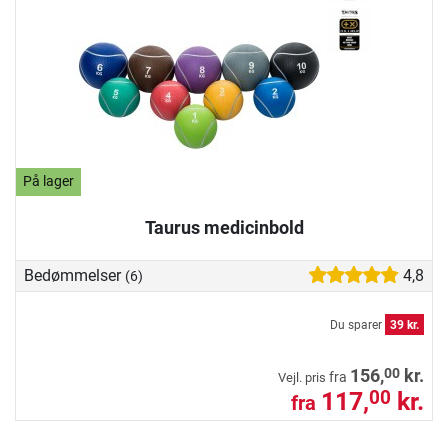
På lager
Taurus medicinbold
Bedømmelser
4,8
(6)
Du sparer
39 kr.
00
156,
kr.
fra
Vejl. pris
117,
kr.
00
fra