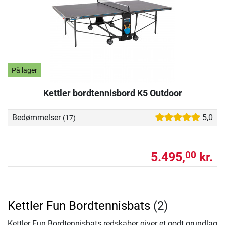
På lager
Kettler bordtennisbord K5 Outdoor
Bedømmelser
5,0
(17)
5.495,
kr.
00
Kettler Fun Bordtennisbats
(2)
Kettler Fun Bordtennisbats redskaber giver et godt grundlag