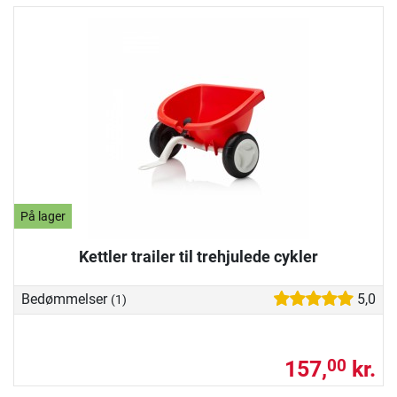
På lager
Kettler trailer til trehjulede cykler
Bedømmelser
5,0
(1)
157,
kr.
00