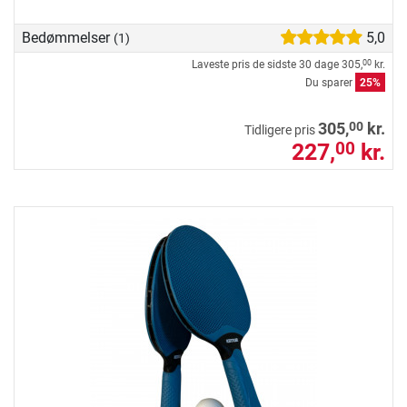
Bedømmelser
5,0
(1)
Laveste pris de sidste 30 dage
305,
kr.
00
Du sparer
25%
00
305,
kr.
Tidligere pris
227,
kr.
00