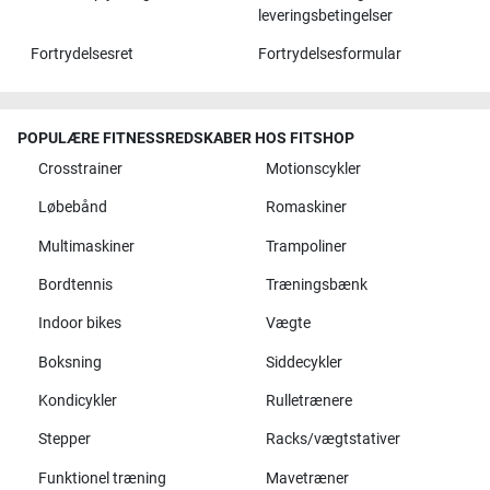
leveringsbetingelser
Fortrydelsesret
Fortrydelsesformular
POPULÆRE FITNESSREDSKABER HOS FITSHOP
Crosstrainer
Motionscykler
Løbebånd
Romaskiner
Multimaskiner
Trampoliner
Bordtennis
Træningsbænk
Indoor bikes
Vægte
Boksning
Siddecykler
Kondicykler
Rulletrænere
Stepper
Racks/vægtstativer
Funktionel træning
Mavetræner