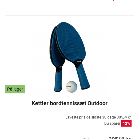
På lager
Kettler bordtennissæt Outdoor
Laveste pris de sidste 30 dage
305,
kr.
00
Du sparer
12%
00