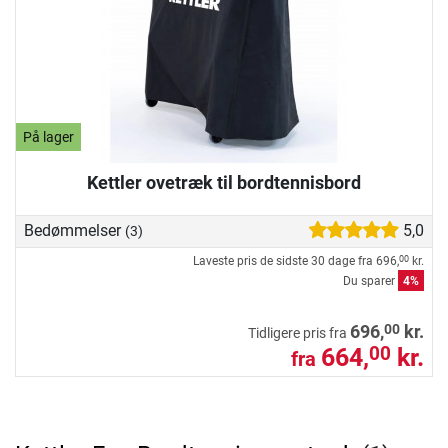
På lager
Kettler ovetræk til bordtennisbord
Bedømmelser
5,0
(3)
Laveste pris de sidste 30 dage fra
696,
kr.
00
Du sparer
4%
00
696,
kr.
Tidligere pris fra
664,
kr.
00
fra