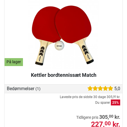
På lager
Kettler bordtennissæt Match
Bedømmelser
5,0
(1)
Laveste pris de sidste 30 dage
305,
kr.
00
Du sparer
25%
00
305,
kr.
Tidligere pris
227,
kr.
00