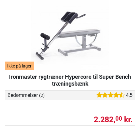
Ikke på lager
Ironmaster rygtræner Hypercore til Super Bench
træningsbænk
Bedømmelser
4,5
(2)
2.282,
kr.
00