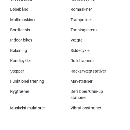
Løbebånd
Romaskiner
Multimaskiner
Trampoliner
Bordtennis
Træningsbænk
Indoor bikes
Vægte
Boksning
Siddecykler
Kondicykler
Rulletrænere
Stepper
Racks/vægtstativer
Funktionel træning
Mavetræner
Rygtræner
Dørribber/Chin-up
stationer
Muskelstimulatorer
Vibrationstræner
Alle mærker