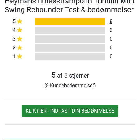
Heymans fitnesstrampolin Trimilin Mini
Swing Rebounder Test & bedømmelser
5
8
4
0
3
0
2
0
1
0
5
af 5 stjerner
(8 Kundebedømmelser)
KLIK HER - INDTAST DIN BEDØMMELSE