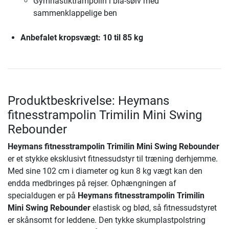
Gymnastiktrampolin i blå-sølv med
sammenklappelige ben
Anbefalet kropsvægt:
10 til 85 kg
Produktbeskrivelse: Heymans
fitnesstrampolin Trimilin Mini Swing
Rebounder
Heymans fitnesstrampolin Trimilin Mini Swing Rebounder
er et stykke eksklusivt fitnessudstyr til træning derhjemme.
Med sine 102 cm i diameter og kun 8 kg vægt kan den
endda medbringes på rejser. Ophængningen af
specialdugen er på
Heymans fitnesstrampolin Trimilin
Mini Swing Rebounder
elastisk og blød, så fitnessudstyret
er skånsomt for leddene. Den tykke skumplastpolstring