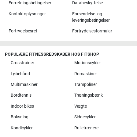
Forretningsbetingelser
Databeskyttelse
Kontaktoplysninger
Forsendelse- og
leveringsbetingelser
Fortrydelsesret
Fortrydelsesformular
POPULÆRE FITNESSREDSKABER HOS FITSHOP
Crosstrainer
Motionscykler
Løbebånd
Romaskiner
Multimaskiner
Trampoliner
Bordtennis
Træningsbænk
Indoor bikes
Vægte
Boksning
Siddecykler
Kondicykler
Rulletrænere