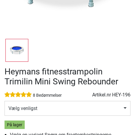
Heymans fitnesstrampolin
Trimilin Mini Swing Rebounder
Artikel.nr
HEY-196
8 Bedømmelser
Vælg venligst
På lager
Vælg en variant Spørg om fragtomkostningerne