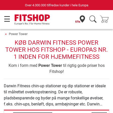
Over 4.000.000 tilfredse kunder i hele Europa
69x
Power Tower
KØB DARWIN FITNESS POWER
TOWER HOS FITSHOP - EUROPAS NR.
1 INDEN FOR HJEMMEFITNESS
Kom i form med
Power Tower
til rigtig gode priser hos
Fitshop!
Darwin Fitness chin-up stationer og dip stationer er ideale
til målrettet overkropstræning. De er robuste,
pladsbesparende og byder på mange forskellige øvelser,
f.eks. chin-ups, benløft, dips, armbøjninger etc. Darwin
Fitness chin-up stationer og dip stationer har ingen vægte: