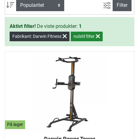
Intensiteten af modstanden styrer du alene med din
Avanceret s
sortering
Filter
kropsvægt.
Aktivt filter!
De viste produkter:
1
Fabrikant: Darwin Fitness
nulstil filter
På lager
Darwin Power Tower