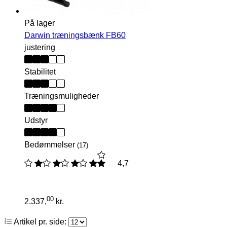
På lager
Darwin træningsbænk FB60
justering
Stabilitet
Træningsmuligheder
Udstyr
Bedømmelser
(17)
4,7
00
2.337,
kr.
Artikel pr. side: