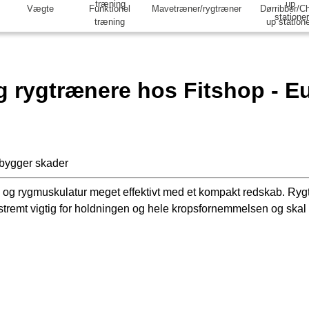
Vægte
Funktionel
Mavetræner/rygtræner
Dørribber/Ch
træning
up station
 rygtrænere hos Fitshop - Eur
rebygger skader
 og rygmuskulatur meget effektivt med et kompakt redskab. Ry
kstremt vigtig for holdningen og hele kropsfornemmelsen og skal