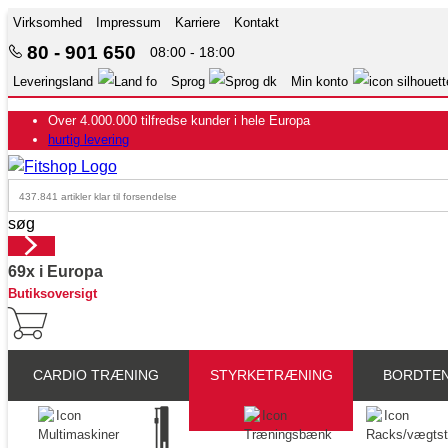
Virksomhed
Impressum
Karriere
Kontakt
80 - 901 650
08:00 - 18:00
Leveringsland
Sprog
Min konto
Over 4.000.000 tilfredse kunder i hele Europa
hurtig levering
Din hjemmefitnessekspert gennem 42 år
Over 4.000.000 tilfredse kunder i hele Europa
hurtig levering
69 butikker med 75 egne servicemontører
søg
Din hjemmefitnessekspert gennem 42 år
69x i Europa
Butiksoversigt
CARDIO TRÆNING
STYRKETRÆNING
BORDTEN