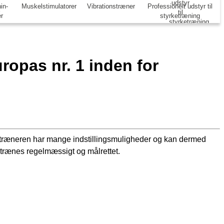
in-
Muskelstimulatorer
Vibrationstræner
Professionelt udstyr til
er
styrketræning
opas nr. 1 inden for
gtræneren har mange indstillingsmuligheder og kan dermed
 trænes regelmæssigt og målrettet.