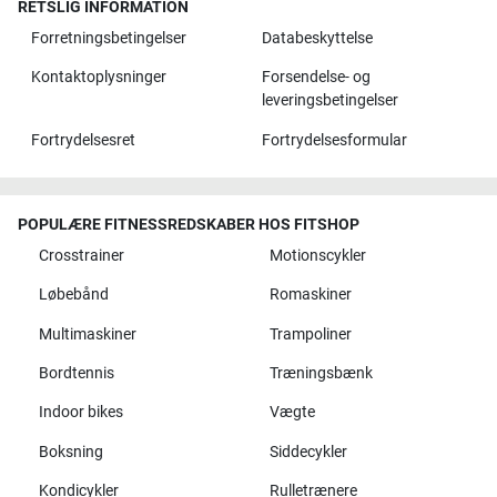
RETSLIG INFORMATION
Forretningsbetingelser
Databeskyttelse
Kontaktoplysninger
Forsendelse- og
leveringsbetingelser
Fortrydelsesret
Fortrydelsesformular
POPULÆRE FITNESSREDSKABER HOS FITSHOP
Crosstrainer
Motionscykler
Løbebånd
Romaskiner
Multimaskiner
Trampoliner
Bordtennis
Træningsbænk
Indoor bikes
Vægte
Boksning
Siddecykler
Kondicykler
Rulletrænere