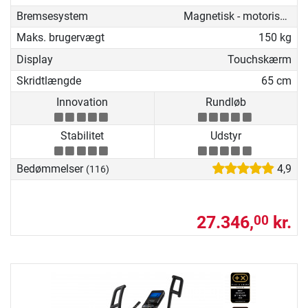
Bremsesystem
Magnetisk - motoriseret
Maks. brugervægt
150 kg
Display
Touchskærm
Skridtlængde
65 cm
Innovation
Rundløb
Stabilitet
Udstyr
Bedømmelser
4,9
(116)
27.346,
kr.
00