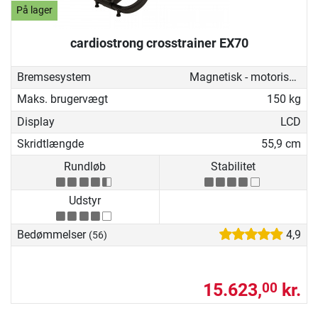
På lager
cardiostrong crosstrainer EX70
Bremsesystem
Magnetisk - motoriseret
Maks. brugervægt
150 kg
Display
LCD
Skridtlængde
55,9 cm
Rundløb
Stabilitet
Udstyr
Bedømmelser
4,9
(56)
15.623,
kr.
00