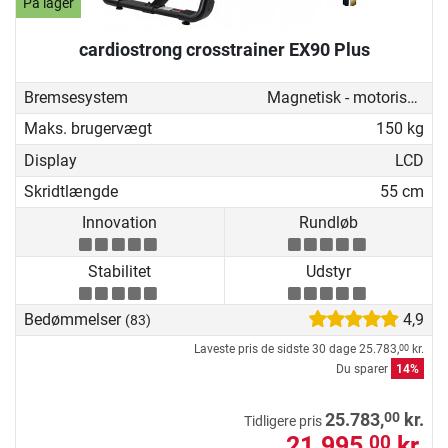
På lager
cardiostrong crosstrainer EX90 Plus
Bremsesystem
Magnetisk - motoriseret
Maks. brugervægt
150 kg
Display
LCD
Skridtlængde
55 cm
Innovation
Rundløb
Stabilitet
Udstyr
Bedømmelser
4,9
(83)
Laveste pris de sidste 30 dage
25.783,
kr.
00
Du sparer
14%
00
25.783,
kr.
Tidligere pris
21.995,
kr.
00