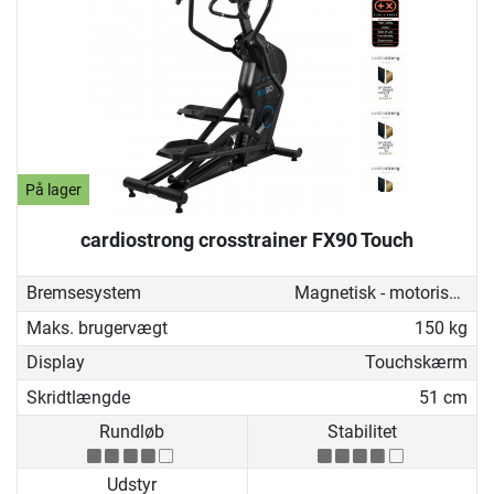
På lager
cardiostrong crosstrainer FX90 Touch
Bremsesystem
Magnetisk - motoriseret
Maks. brugervægt
150 kg
Display
Touchskærm
Skridtlængde
51 cm
Rundløb
Stabilitet
Udstyr