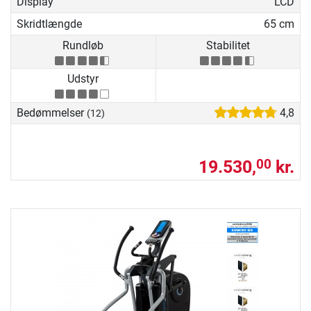
Display
LCD
Skridtlængde
65 cm
Rundløb
Stabilitet
Udstyr
Bedømmelser
4,8
(12)
19.530,
kr.
00