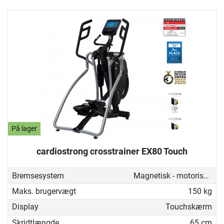
På lager
cardiostrong crosstrainer EX80 Touch
Bremsesystem
Magnetisk - motoriseret
Maks. brugervægt
150 kg
Display
Touchskærm
Skridtlængde
65 cm