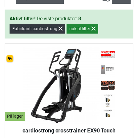
har fået en præmie af uafhængige instituter, bland andet
med ISPO Gold Award 2016.
Aktivt filter!
De viste produkter:
8
Fabrikant: cardiostrong
nulstil filter
På lager
cardiostrong crosstrainer EX90 Touch