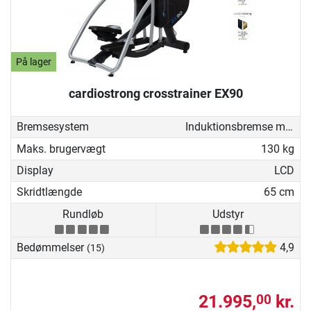
På lager
cardiostrong crosstrainer EX90
Bremsesystem
Induktionsbremse med generator
Maks. brugervægt
130 kg
Display
LCD
Skridtlængde
65 cm
Rundløb
Udstyr
Bedømmelser
4,9
(15)
21.995,
kr.
00