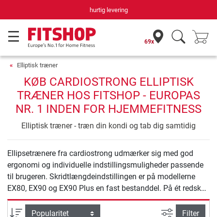
hurtig levering
69x
Elliptisk træner
KØB CARDIOSTRONG ELLIPTISK
TRÆNER HOS FITSHOP - EUROPAS
NR. 1 INDEN FOR HJEMMEFITNESS
Elliptisk træner - træn din kondi og tab dig samtidig
Ellipsetrænere fra cardiostrong udmærker sig med god
ergonomi og individuelle indstillingsmuligheder passende
til brugeren. Skridtlængdeindstillingen er på modellerne
EX80, EX90 og EX90 Plus en fast bestanddel. På ét redskab
kan du indstille skridtlængden på flere niveauer fra walken
til hurtig løb – endda trinløst på EX90 Plus. Denne teknik
Avanceret s
sortering
Filter