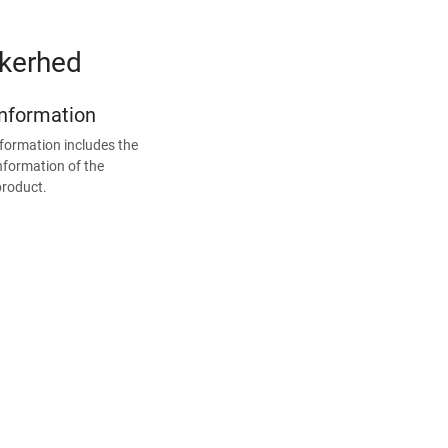
kkerhed
Information
formation includes the
nformation of the
product.