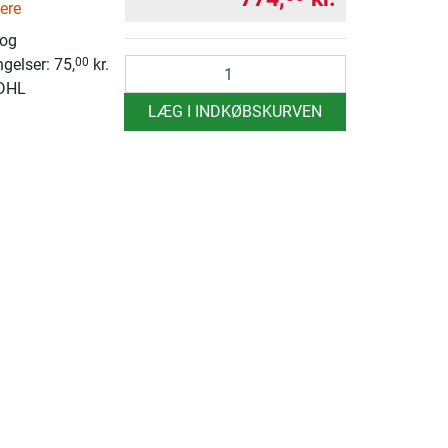
ere
 og
ngelser: 75,
kr.
00
antal
 DHL
LÆG I INDKØBSKURVEN