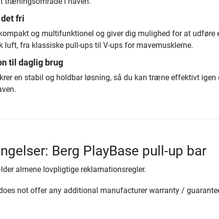
elt træningsområde i haven.
det fri
 kompakt og multifunktionel og giver dig mulighed for at udføre 
k luft, fra klassiske pull-ups til V-ups for mavemusklerne.
n til daglig brug
ikrer en stabil og holdbar løsning, så du kan træne effektivt igen
aven.
ingelser: Berg PlayBase pull-up bar
lder almene lovpligtige reklamationsregler.
oes not offer any additional manufacturer warranty / guarante