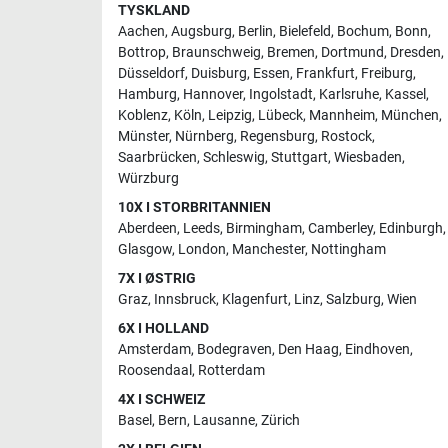
TYSKLAND
Aachen
,
Augsburg
,
Berlin
,
Bielefeld
,
Bochum
,
Bonn
,
Bottrop
,
Braunschweig
,
Bremen
,
Dortmund
,
Dresden
,
Düsseldorf
,
Duisburg
,
Essen
,
Frankfurt
,
Freiburg
,
Hamburg
,
Hannover
,
Ingolstadt
,
Karlsruhe
,
Kassel
,
Koblenz
,
Köln
,
Leipzig
,
Lübeck
,
Mannheim
,
München
,
Münster
,
Nürnberg
,
Regensburg
,
Rostock
,
Saarbrücken
,
Schleswig
,
Stuttgart
,
Wiesbaden
,
Würzburg
10X I STORBRITANNIEN
Aberdeen
,
Leeds
,
Birmingham
,
Camberley
,
Edinburgh
,
Glasgow
,
London
,
Manchester
,
Nottingham
7X I ØSTRIG
Graz
,
Innsbruck
,
Klagenfurt
,
Linz
,
Salzburg
,
Wien
6X I HOLLAND
Amsterdam
,
Bodegraven
,
Den Haag
,
Eindhoven
,
Roosendaal
,
Rotterdam
4X I SCHWEIZ
Basel
,
Bern
,
Lausanne
,
Zürich