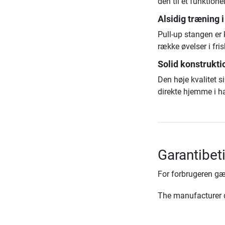
den til et funktion
Alsidig træning i 
Pull-up stangen er
række øvelser i fris
Solid konstruktio
Den høje kvalitet s
direkte hjemme i h
Garantibet
For forbrugeren gæ
The manufacturer d