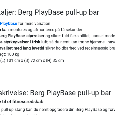
aljer: Berg PlayBase pull-up bar
 PlayBase
for mere variation
n
kan monteres og afmonteres på få sekunder
 Berg PlayBase-størrelser
og sikrer fuld fleksibilitet, uanset mode
e styrkeøvelser i frisk luft
, så du nemt kan træne hjemme i hav
valitet med lang levetid
sikrer holdbarhed ved regelmæssig br
gt: 100 kg
 (L) 101 cm x (B) 72 cm x (H) 35 cm
krivelse: Berg PlayBase pull-up bar
 til et fitnessredskab
pull-up stang kan du nemt opgradere din Berg PlayBase og for