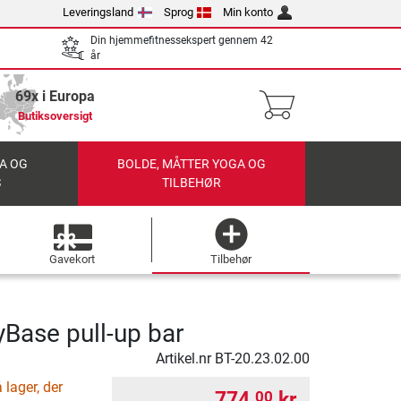
Leveringsland
Sprog
Min konto
Din hjemmefitnessekspert gennem 42
år
69x i Europa
Butiksoversigt
A OG
BOLDE, MÅTTER YOGA OG
S
TILBEHØR
Gavekort
Tilbehør
yBase pull-up bar
Artikel.nr
BT-20.23.02.00
lager, der
774,
kr.
00