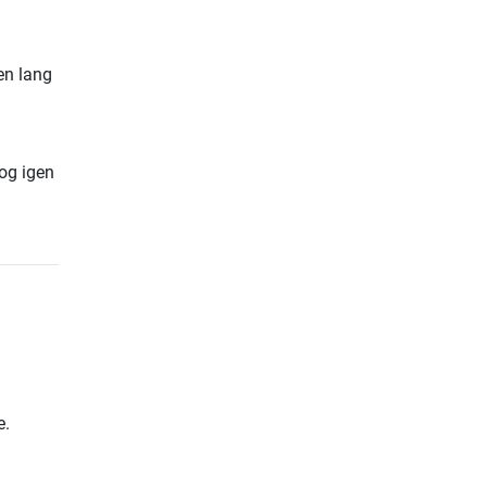
en lang
 og igen
e.