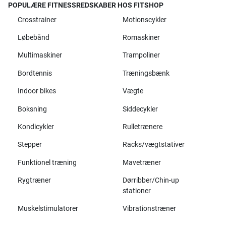
POPULÆRE FITNESSREDSKABER HOS FITSHOP
Crosstrainer
Motionscykler
Løbebånd
Romaskiner
Multimaskiner
Trampoliner
Bordtennis
Træningsbænk
Indoor bikes
Vægte
Boksning
Siddecykler
Kondicykler
Rulletrænere
Stepper
Racks/vægtstativer
Funktionel træning
Mavetræner
Rygtræner
Dørribber/Chin-up
stationer
Muskelstimulatorer
Vibrationstræner