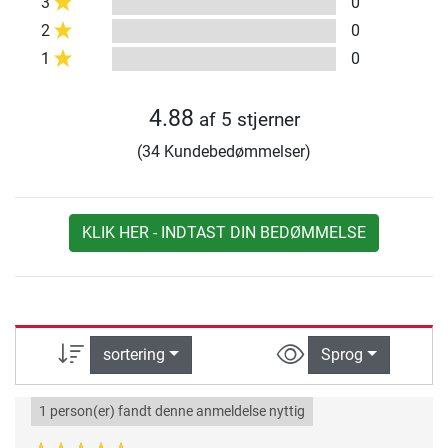
3
0
2
0
1
0
4.88
af 5 stjerner
(34 Kundebedømmelser)
KLIK HER - INDTAST DIN BEDØMMELSE
sortering
Sprog
1 person(er) fandt denne anmeldelse nyttig