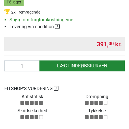
På lager
2x Fremragende
Spørg om fragtomkostningerne
Levering via spedition
391,
kr.
00
antal
LÆG I INDKØBSKURVEN
FITSHOP'S VURDERING
Antistatisk
Dæmpning
Skridsikkerhed
Tykkelse