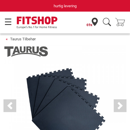
hurtig levering
69x
Taurus Tilbehør
Previous
Next