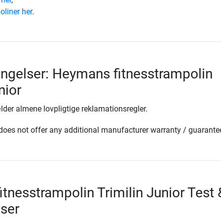
oliner her
.
ingelser: Heymans fitnesstrampolin
nior
lder almene lovpligtige reklamationsregler.
oes not offer any additional manufacturer warranty / guarante
tnesstrampolin Trimilin Junior Test 
ser