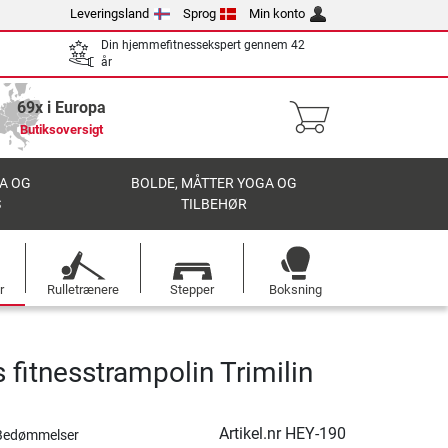
Leveringsland
Sprog
Min konto
Din hjemmefitnessekspert gennem 42
år
69x i Europa
Butiksoversigt
A OG
BOLDE, MÅTTER YOGA OG
S
TILBEHØR
r
Rulletrænere
Stepper
Boksning
fitnesstrampolin Trimilin
Artikel.nr
HEY-190
Bedømmelser