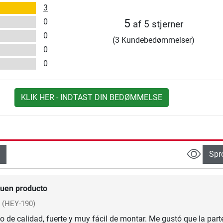
3
0
5
af 5 stjerner
0
(3 Kundebedømmelser)
0
0
KLIK HER - INDTAST DIN BEDØMMELSE
Spr
uen producto
(HEY-190)
o de calidad, fuerte y muy fácil de montar. Me gustó que la part