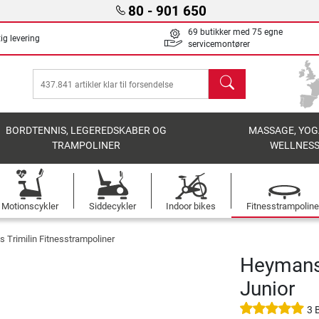
80 - 901 650
69 butikker med 75 egne
ig levering
servicemontører
søg
BORDTENNIS, LEGEREDSKABER OG
MASSAGE, YOG
TRAMPOLINER
WELLNES
Motionscykler
Siddecykler
Indoor bikes
Fitnesstrampoline
 Trimilin Fitnesstrampoliner
Heymans 
Junior
3 