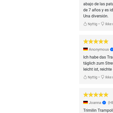
abajo de las pat
de 7 años y es id
•
Nyttig
Ikke 
Anonymous
Ich habe das Tra
täglich zum Stre
leicht ist, reich
•
Nyttig
Ikke 
Joanna
(H
Trimilin Trampol