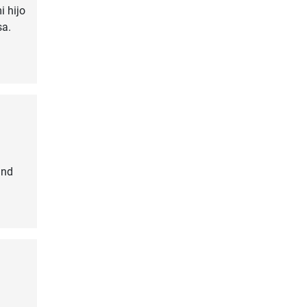
i hijo
sa.
und