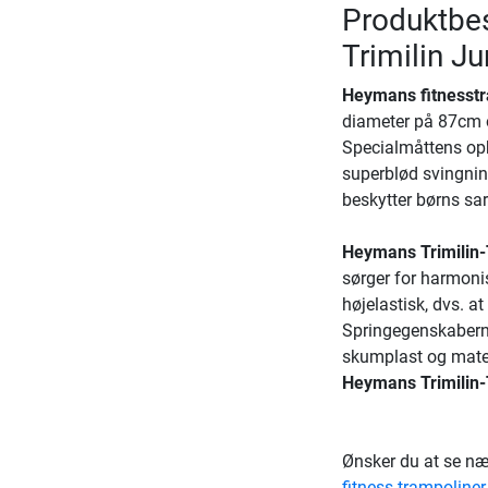
Produktbes
Trimilin Ju
Heymans fitnesstra
diameter på 87cm o
Specialmåttens o
superblød svingnin
beskytter børns sar
Heymans Trimilin-
sørger for harmoni
højelastisk, dvs. at
Springegenskaberne
skumplast og materi
Heymans Trimilin
Ønsker du at se næ
fitness trampoliner