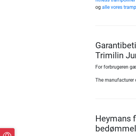
og
alle vores tramp
Garantibet
Trimilin Ju
For forbrugeren gæ
The manufacturer d
Heymans fi
bedømmel