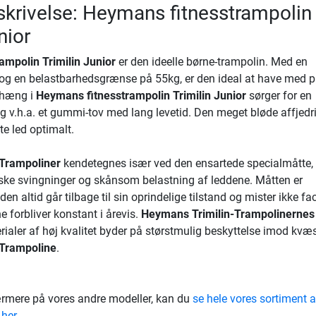
krivelse: Heymans fitnesstrampolin
nior
mpolin Trimilin Junior
er den ideelle børne-trampolin. Med en
g en belastbarhedsgrænse på 55kg, er den ideal at have med på
phæng i
Heymans fitnesstrampolin Trimilin Junior
sørger for en
g v.h.a. et gummi-tov med lang levetid. Den meget bløde affjedr
te led optimalt.
Trampoliner
kendetegnes især ved den ensartede specialmåtte
ske svingninger og skånsom belastning af leddene. Måtten er
 den altid går tilbage til sin oprindelige tilstand og mister ikke f
 forbliver konstant i årevis.
Heymans Trimilin-Trampolinernes
aler af høj kvalitet byder på størstmulig beskyttelse imod kvæs
-Trampoline
.
rmere på vores andre modeller, kan du
se hele vores sortiment a
 her
,