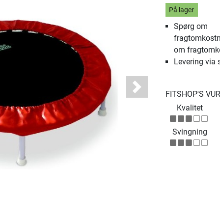
På lager
Spørg om
fragtomkostn
om fragtomk
Levering via 
Next
FITSHOP'S VU
Kvalitet
Svingning