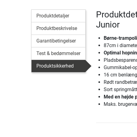
Produktdet
Produktdetaljer
Junior
Produktbeskrivelse
Børne-trampolin
Garantibetingelser
87cm i diamete
Optimal hopnin
Test & bedømmelser
Pladsbesparend
Produktsikkerhed
Gummikabel-o
16 cm benlæng
Rødt randbetr
Sort springmåt
Med en højde p
Maks. brugervæ