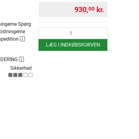
930,
kr.
00
ingerne Spørg
antal
ostningerne
spedition
LÆG I INDKØBSKURVEN
RDERING
Sikkerhed