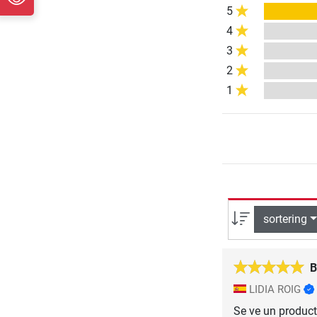
5
4
3
2
1
sortering
B
LIDIA ROIG
Se ve un product