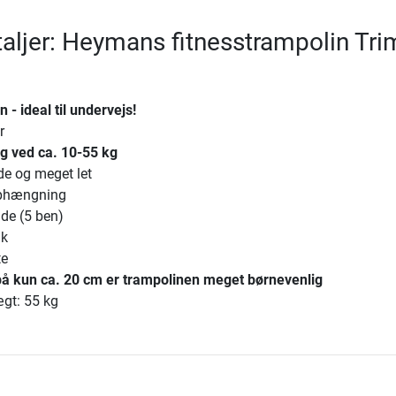
aljer: Heymans fitnesstrampolin Trim
 - ideal til undervejs!
r
g ved ca. 10-55 kg
e og meget let
phængning
de (5 ben)
æk
te
å kun ca. 20 cm er trampolinen meget børnevenlig
gt: 55 kg