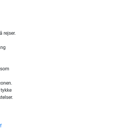
 rejser.
ing
, som
aconen.
tykke
telser.
f